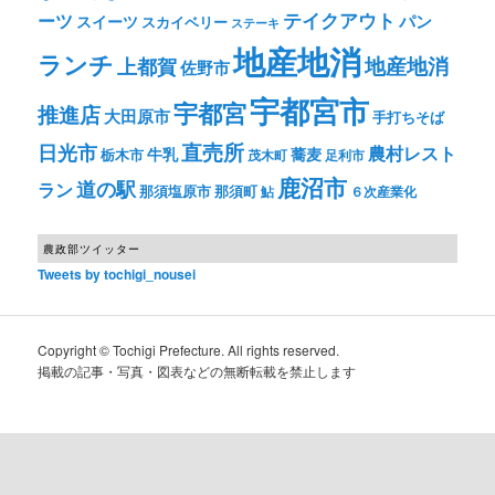
テイクアウト
ーツ
パン
スイーツ
スカイベリー
ステーキ
地産地消
ランチ
上都賀
地産地消
佐野市
宇都宮市
宇都宮
推進店
大田原市
手打ちそば
直売所
日光市
農村レスト
牛乳
蕎麦
栃木市
茂木町
足利市
鹿沼市
道の駅
ラン
那須塩原市
那須町
鮎
６次産業化
農政部ツイッター
Tweets by tochigi_nousei
Copyright © Tochigi Prefecture. All rights reserved.
掲載の記事・写真・図表などの無断転載を禁止します