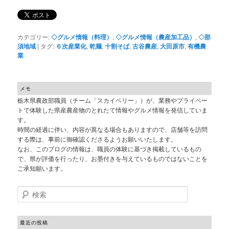
カテゴリー:
◇グルメ情報（料理）
,
◇グルメ情報（農産加工品）
,
◇那
須地域
|
タグ:
６次産業化
,
乾麺
,
十割そば
,
古谷農産
,
大田原市
,
有機農
業
メモ
栃木県農政部職員（チーム「スカイベリー」）が、業務やプライベー
トで体験した県産農産物のとれたて情報やグルメ情報を発信していま
す。
時間の経過に伴い、内容が異なる場合もありますので、店舗等を訪問
する際は、事前に御確認くださるようお願いいたします。
なお、このブログの情報は、職員の体験に基づき掲載しているもの
で、県が評価を行ったり、お墨付きを与えているものではないことを
ご承知願います。
検索
最近の投稿