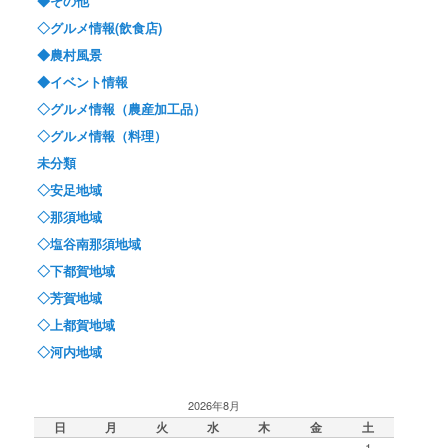
◆その他
◇グルメ情報(飲食店)
◆農村風景
◆イベント情報
◇グルメ情報（農産加工品）
◇グルメ情報（料理）
未分類
◇安足地域
◇那須地域
◇塩谷南那須地域
◇下都賀地域
◇芳賀地域
◇上都賀地域
◇河内地域
2026年8月
日
月
火
水
木
金
土
1