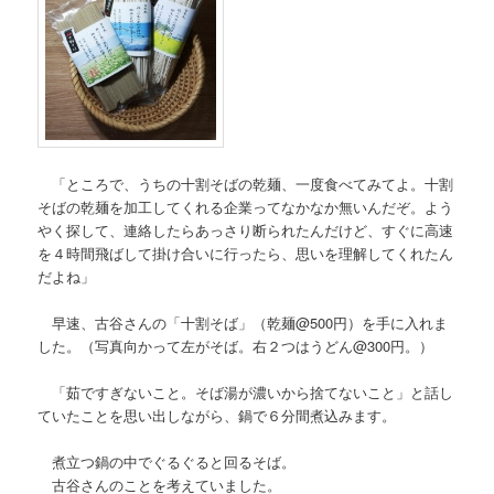
「ところで、うちの十割そばの乾麺、一度食べてみてよ。十割
そばの乾麺を加工してくれる企業ってなかなか無いんだぞ。よう
やく探して、連絡したらあっさり断られたんだけど、すぐに高速
を４時間飛ばして掛け合いに行ったら、思いを理解してくれたん
だよね」
早速、古谷さんの「十割そば」（乾麺@500円）を手に入れま
した。（写真向かって左がそば。右２つはうどん@300円。）
「茹ですぎないこと。そば湯が濃いから捨てないこと」と話し
ていたことを思い出しながら、鍋で６分間煮込みます。
煮立つ鍋の中でぐるぐると回るそば。
古谷さんのことを考えていました。