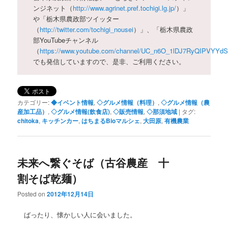
ンジネット（
http://www.agrinet.pref.tochigi.lg.jp/
）」
や「栃木県農政部ツイッター
（
http://twitter.com/tochigi_nousei
）」、「栃木県農政
部YouTubeチャンネル
（
https://www.youtube.com/channel/UC_n6O_1lDJ7RyQIPVYYd
でも発信していますので、是非、ご利用ください。
カテゴリー:
◆イベント情報
,
◇グルメ情報（料理）
,
◇グルメ情報（農
産加工品）
,
◇グルメ情報(飲食店)
,
◇販売情報
,
◇那須地域
|
タグ:
chitoka
,
キッチンカー
,
はちまるBioマルシェ
,
大田原
,
有機農業
未来へ繋ぐそば（古谷農産 十
割そば乾麺）
Posted on
2012年12月14日
ばったり、懐かしい人に会いました。