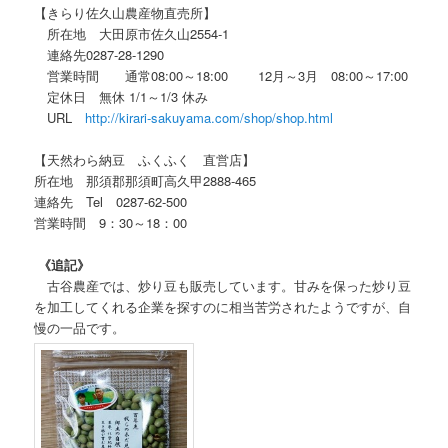
【きらり佐久山農産物直売所】
所在地 大田原市佐久山2554-1
連絡先0287-28-1290
営業時間 通常08:00～18:00 12月～3月 08:00～17:00
定休日 無休 1/1～1/3 休み
URL
http://kirari-sakuyama.com/shop/shop.html
【天然わら納豆 ふくふく 直営店】
所在地
那須郡那須町高久甲2888-465
連絡先 Tel
0287-62-500
営業時間 9：30～
18：00
《追記》
古谷農産では、炒り豆も販売しています。甘みを保った炒り豆
を加工してくれる企業を探すのに相当苦労されたようですが、自
慢の一品です。