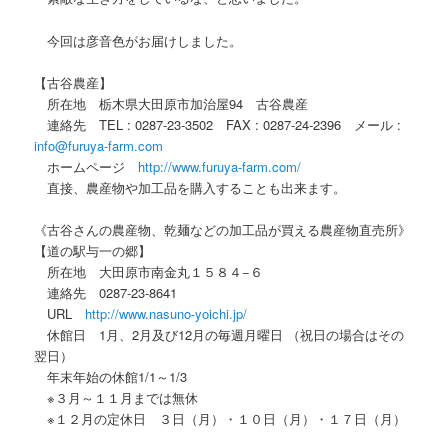
今回は彦音色がお届けしました。
【古谷農産】
所在地 栃木県大田原市加治屋94 古谷農産
連絡先 TEL : 0287-23-3502 FAX : 0287-24-2396 メール :
info@furuya-farm.com
ホームページ
http://www.furuya-farm.com/
直接、農産物や加工品を購入することも出来ます。
《古谷さんの農産物、乾麺などの加工品が買える農産物直売所》
【道の駅与一の郷】
所在地 大田原市南金丸１５８４−６
連絡先 0287-23-8641
URL
http://www.nasuno-yoichi.jp/
休館日 1月、2月及び12月の毎週月曜日 （祝日の場合はその
翌日）
年末年始の休館1/1～1/3
※３月～１１月までは無休
※１２月の定休日 ３日（月）・１０日（月）・１７日（月）