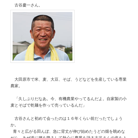
古谷慶一さん。
大田原市で米、麦、大豆、そば、うどなどを生産している専業
農家。
「久しぶりだなあ。今、有機農業やってるんだよ。自家製の小
麦とそばで乾麺を作って売っているんだ」
古谷さんと初めて会ったのは１６年くらい前だったでしょう
か。
青々と広がる田んぼ、急に背丈が伸び始めたうどの畑を眺めな
がら、あぜ道に腰を降ろして熱心に農業を語る古谷さんの姿をよ