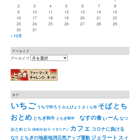
2
3
4
5
6
7
8
9
10
11
12
13
14
15
16
17
18
19
20
21
22
23
24
25
26
27
28
29
30
31
« 12月
アーカイブ
アーカイブ
タグ
いちご
そば
とち
うちで作ろう
かんぴょう
さくら市
おとめ
なすの食ぃーん
とちぎ和牛
なつ
とちぎ和牛
カフェ
コロナに負ける
おとめ
ゆめかおり
にら
イタリアン
ジェラート
スィ
な!! とちぎの地産地消元気アップ運動