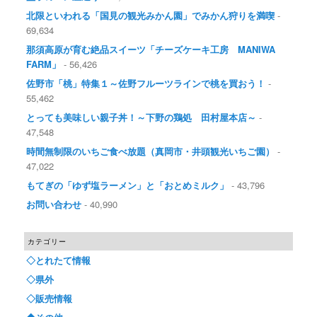
北限といわれる「国見の観光みかん園」でみかん狩りを満喫
-
69,634
那須高原が育む絶品スイーツ「チーズケーキ工房 MANIWA
FARM」
- 56,426
佐野市「桃」特集１～佐野フルーツラインで桃を買おう！
-
55,462
とっても美味しい親子丼！～下野の鶏処 田村屋本店～
-
47,548
時間無制限のいちご食べ放題（真岡市・井頭観光いちご園）
-
47,022
もてぎの「ゆず塩ラーメン」と「おとめミルク」
- 43,796
お問い合わせ
- 40,990
カテゴリー
◇とれたて情報
◇県外
◇販売情報