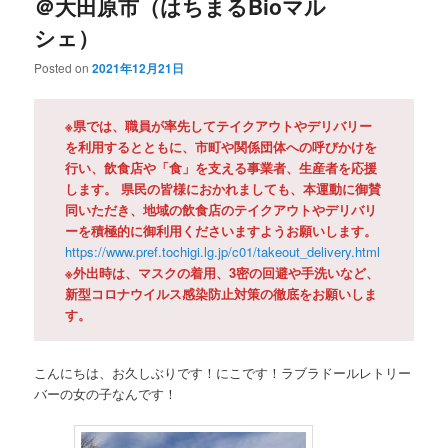
＠大田原市（はちまるBioマル
シェ）
Posted on
2021年12月21日
※県では、職員が率先してテイクアウトやデリバリー
を利用するとともに、市町や関係団体への呼びかけを
行い、飲食店や「食」を支える事業者、生産者を応援
します。 県民の皆様におかれましても、本運動に御賛
同いただき、地域の飲食店のテイクアウトやデリバリ
ーを積極的に御利用くださいますようお願いします。
https://www.pref.tochigi.lg.jp/c01/takeout_delivery.html
※外出時は、マスクの着用、3密の回避や手洗いなど、
新型コロナウイルス感染防止対策の徹底をお願いしま
す。
こんにちは、お久しぶりです！にこです！ラブラドールレトリー
バーの女の子なんです！