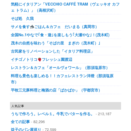
気軽にイタリアン「VECCHIO CAFFÉ TRAM（ヴェッキオ カフ
ェ トラム）」（高根沢町）
そば処 久我
サメを食す
ごはん＆カフェ だいまる（真岡市）
全国No.1やなで｢食・遊｣を楽しもう｢大瀬やな｣！(茂木町)
茂木の自然を味わう「そばの里 まぎの（茂木町）｣
古民家をリノベーションした「イタリア料理店」
イチゴノトリコ
フレッシュ園渡辺
レストラン＆カフェ「オールヴォワール」（那須塩原市）
料理も景色も楽しめる！！カフェレストラン洋燈（那須塩原
市）
平牧三元豚料理と梅酒の店「ぱかぱか」（宇都宮市）
人気記事
うちで作ろう。レベル１。牛乳でバターを作る。
- 213,187
全ての記事
- 82,296
益子のパン屋巡り
- 72,599