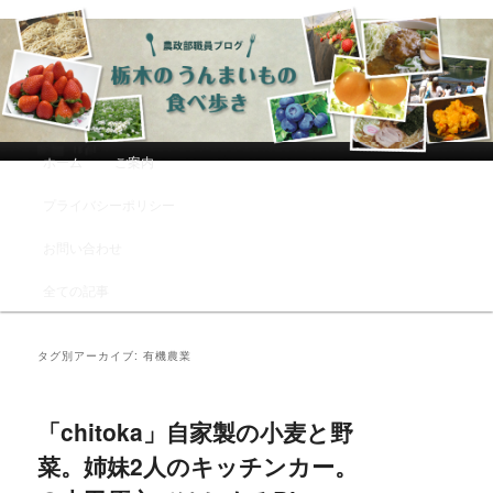
農政部職員ブログ「栃木のうんまい
もの食べ歩き」
メインメニュー
ホーム
ご案内
メインコンテンツへ移動
サブコンテンツへ移動
プライバシーポリシー
お問い合わせ
全ての記事
タグ別アーカイブ:
有機農業
「chitoka」自家製の小麦と野
菜。姉妹2人のキッチンカー。