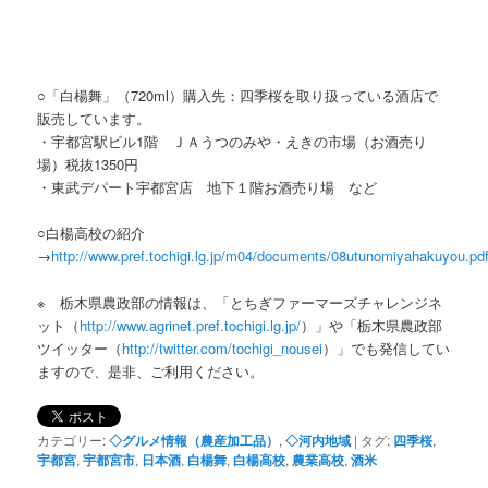
○「白楊舞」（720ml）購入先：四季桜を取り扱っている酒店で
販売しています。
・宇都宮駅ビル1階 ＪＡうつのみや・えきの市場（お酒売り
場）税抜1350円
・東武デパート宇都宮店 地下１階お酒売り場 など
○白楊高校の紹介
→
http://www.pref.tochigi.lg.jp/m04/documents/08utunomiyahakuyou.pd
※ 栃木県農政部の情報は、「とちぎファーマーズチャレンジネ
ット（
http://www.agrinet.pref.tochigi.lg.jp/
）」や「栃木県農政部
ツイッター（
http://twitter.com/tochigi_nousei
）」でも発信してい
ますので、是非、ご利用ください。
カテゴリー:
◇グルメ情報（農産加工品）
,
◇河内地域
|
タグ:
四季桜
,
宇都宮
,
宇都宮市
,
日本酒
,
白楊舞
,
白楊高校
,
農業高校
,
酒米