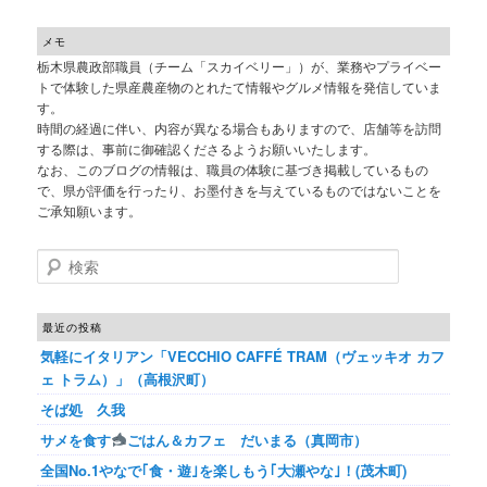
メモ
栃木県農政部職員（チーム「スカイベリー」）が、業務やプライベー
トで体験した県産農産物のとれたて情報やグルメ情報を発信していま
す。
時間の経過に伴い、内容が異なる場合もありますので、店舗等を訪問
する際は、事前に御確認くださるようお願いいたします。
なお、このブログの情報は、職員の体験に基づき掲載しているもの
で、県が評価を行ったり、お墨付きを与えているものではないことを
ご承知願います。
検索
最近の投稿
気軽にイタリアン「VECCHIO CAFFÉ TRAM（ヴェッキオ カフ
ェ トラム）」（高根沢町）
そば処 久我
サメを食す
ごはん＆カフェ だいまる（真岡市）
全国No.1やなで｢食・遊｣を楽しもう｢大瀬やな｣！(茂木町)