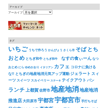
アーカイブ
アーカイブ
タグ
いちご
そば
とち
うちで作ろう
かんぴょう
さくら市
おとめ
なすの食ぃーん
とちぎ和牛
なつ
とちぎ和牛
カフェ
コロナに負ける
おとめ
ゆめかおり
にら
イタリアン
ジェラート
スィ
な!! とちぎの地産地消元気アップ運動
テイクアウト
ーツ
パン
スイーツ
スカイベリー
ステーキ
地産地消
ランチ
上都賀
地産地消
佐野市
宇都宮市
宇都宮
推進店
大田原市
手打ちそば