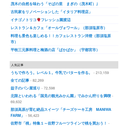
茂木の自然を味わう「そばの里 まぎの（茂木町）｣
古民家をリノベーションした「イタリア料理店」
イチゴノトリコ
フレッシュ園渡辺
レストラン＆カフェ「オールヴォワール」（那須塩原市）
料理も景色も楽しめる！！カフェレストラン洋燈（那須塩原
市）
平牧三元豚料理と梅酒の店「ぱかぱか」（宇都宮市）
人気記事
うちで作ろう。レベル１。牛乳でバターを作る。
- 213,159
全ての記事
- 82,269
益子のパン屋巡り
- 72,598
北限といわれる「国見の観光みかん園」でみかん狩りを満喫
-
69,632
那須高原が育む絶品スイーツ「チーズケーキ工房 MANIWA
FARM」
- 56,423
佐野市「桃」特集１～佐野フルーツラインで桃を買おう！
-