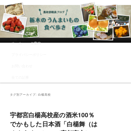
農政部職員ブログ「栃木のうんまい
もの食べ歩き」
メインメニュー
ホーム
ご案内
メインコンテンツへ移動
サブコンテンツへ移動
プライバシーポリシー
お問い合わせ
全ての記事
タグ別アーカイブ:
白楊高校
宇都宮白楊高校産の酒米100％
でかもした日本酒「白楊舞（は