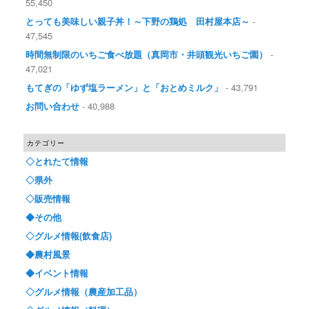
55,450
とっても美味しい親子丼！～下野の鶏処 田村屋本店～
-
47,545
時間無制限のいちご食べ放題（真岡市・井頭観光いちご園）
-
47,021
もてぎの「ゆず塩ラーメン」と「おとめミルク」
- 43,791
お問い合わせ
- 40,988
カテゴリー
◇とれたて情報
◇県外
◇販売情報
◆その他
◇グルメ情報(飲食店)
◆農村風景
◆イベント情報
◇グルメ情報（農産加工品）