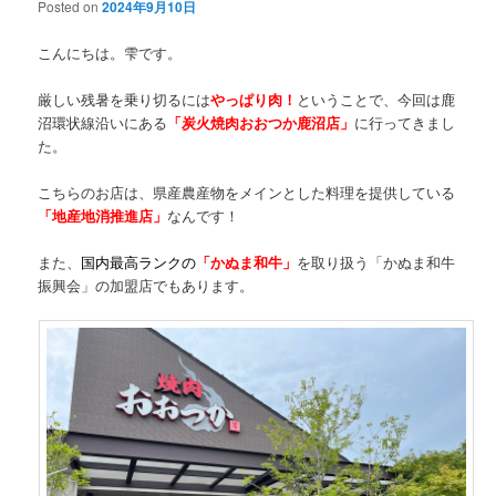
Posted on
2024年9月10日
こんにちは。雫です。
厳しい残暑を乗り切るには
やっぱり肉！
ということで、今回は鹿
沼環状線沿いにある
「炭火焼肉おおつか鹿沼店」
に行ってきまし
た。
こちらのお店は、県産農産物をメインとした料理を提供している
「地産地消推進店」
なんです！
また、
国内最高ランクの
「かぬま和牛」
を取り扱う「かぬま和牛
振興会」の加盟店でもあります。