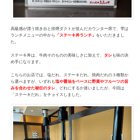
高級感が漂う焼き台と排煙ダクトが並んだカウンター席で、雫は
ランチメニューの中から
「ステーキ丼ランチ」
をいただきまし
た。
ステーキ丼は、牛肉そのものの美味しさに加えて、
タレ
も味の決
め手になります。
こちらのお店では、塩だれ、ステーキだれ、焼肉だれの３種類か
ら選べますが、いずれも
塩や醤油をベースに野菜やフルーツの旨
みを合わせた秘伝のタレ
。どれにするか迷いましたが、今回は
「ステーキだれ」をチョイスしました。