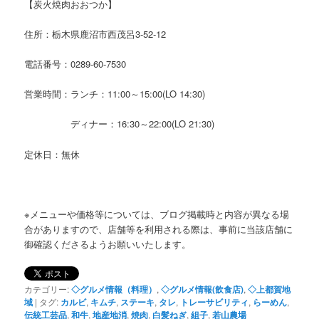
【炭火焼肉おおつか】
住所：栃木県鹿沼市西茂呂3-52-12
電話番号：0289-60-7530
営業時間：ランチ：11:00～15:00(LO 14:30)
ディナー：16:30～22:00(LO 21:30)
定休日：無休
※メニューや価格等については、ブログ掲載時と内容が異なる場
合がありますので、店舗等を利用される際は、事前に当該店舗に
御確認くださるようお願いいたします。
カテゴリー:
◇グルメ情報（料理）
,
◇グルメ情報(飲食店)
,
◇上都賀地
域
|
タグ:
カルビ
,
キムチ
,
ステーキ
,
タレ
,
トレーサビリティ
,
らーめん
,
伝統工芸品
,
和牛
,
地産地消
,
焼肉
,
白髪ねぎ
,
組子
,
若山農場