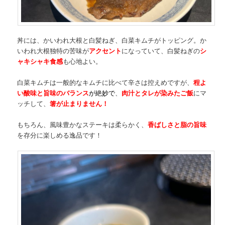
丼には、かいわれ大根と白髪ねぎ、白菜キムチがトッピング。か
いわれ大根独特の苦味が
アクセント
になっていて、白髪ねぎの
シ
ャキシャキ食感
も心地よい。
白菜キムチは一般的なキムチに比べて辛さは控えめですが、
程よ
い酸味と旨味のバランス
が絶妙
で
、
肉汁とタレが染みたご飯
にマ
ッチして、
箸が止まりません！
もちろん、風味豊かなステーキは柔らかく、
香ばしさと脂の旨味
を存分に楽しめる逸品です！