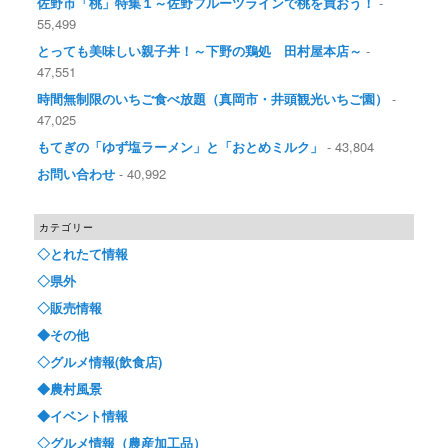
佐野市「桃」特集１～佐野フルーツラインで桃を買おう！
-
55,499
とっても美味しい親子丼！～下野の鶏処 田村屋本店～
-
47,551
時間無制限のいちご食べ放題（真岡市・井頭観光いちご園）
-
47,025
もてぎの「ゆず塩ラーメン」と「おとめミルク」
- 43,804
お問い合わせ
- 40,992
カテゴリー
◇とれたて情報
◇県外
◇販売情報
◆その他
◇グルメ情報(飲食店)
◆農村風景
◆イベント情報
◇グルメ情報（農産加工品）