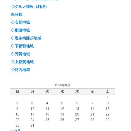
◇グルメ情報（料理）
未分類
◇安足地域
◇那須地域
◇塩谷南那須地域
◇下都賀地域
◇芳賀地域
◇上都賀地域
◇河内地域
2026年8月
日
月
火
水
木
金
土
1
2
3
4
5
6
7
8
9
10
11
12
13
14
15
16
17
18
19
20
21
22
23
24
25
26
27
28
29
30
31
« 12月