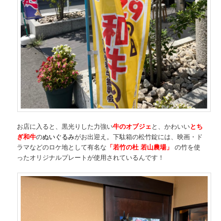
お店に入ると、黒光りした力強い
牛のオブジェ
と、かわいい
とち
ぎ和牛
の
ぬいぐるみ
がお出迎え。下駄箱の松竹錠には、映画・ド
ラマなどのロケ地として有名な
「若竹
の杜 若山農場」
の竹を使
ったオリジナルプレートが使用されているんです！