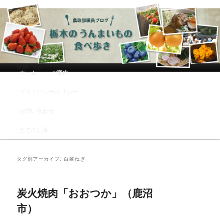
農政部職員ブログ「栃木のうんまい
もの食べ歩き」
メインメニュー
ホーム
ご案内
メインコンテンツへ移動
サブコンテンツへ移動
プライバシーポリシー
お問い合わせ
全ての記事
タグ別アーカイブ:
白髪ねぎ
炭火焼肉「おおつか」（鹿沼
市）