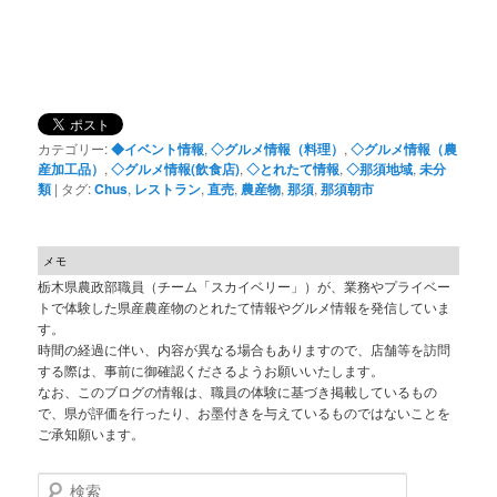
カテゴリー:
◆イベント情報
,
◇グルメ情報（料理）
,
◇グルメ情報（農
産加工品）
,
◇グルメ情報(飲食店)
,
◇とれたて情報
,
◇那須地域
,
未分
類
|
タグ:
Chus
,
レストラン
,
直売
,
農産物
,
那須
,
那須朝市
メモ
栃木県農政部職員（チーム「スカイベリー」）が、業務やプライベー
トで体験した県産農産物のとれたて情報やグルメ情報を発信していま
す。
時間の経過に伴い、内容が異なる場合もありますので、店舗等を訪問
する際は、事前に御確認くださるようお願いいたします。
なお、このブログの情報は、職員の体験に基づき掲載しているもの
で、県が評価を行ったり、お墨付きを与えているものではないことを
ご承知願います。
検索