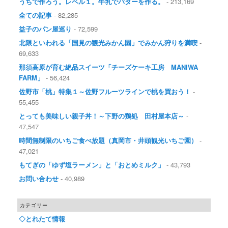
うちで作ろう。レベル１。牛乳でバターを作る。
- 213,169
全ての記事
- 82,285
益子のパン屋巡り
- 72,599
北限といわれる「国見の観光みかん園」でみかん狩りを満喫
-
69,633
那須高原が育む絶品スイーツ「チーズケーキ工房 MANIWA
FARM」
- 56,424
佐野市「桃」特集１～佐野フルーツラインで桃を買おう！
-
55,455
とっても美味しい親子丼！～下野の鶏処 田村屋本店～
-
47,547
時間無制限のいちご食べ放題（真岡市・井頭観光いちご園）
-
47,021
もてぎの「ゆず塩ラーメン」と「おとめミルク」
- 43,793
お問い合わせ
- 40,989
カテゴリー
◇とれたて情報