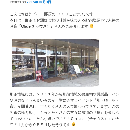
Posted on
2015年10月9日
こんにちは(^_^) 那須の｢ＹＯＵことナス｣です
本日は、那須でお洒落に秋の味覚を味わえる那須塩原市で人気の
お店
『Chus(チャウス）』
さんをご紹介します
那須地域には、２０１１年から那須地域の農産物や乳製品、パン
やお肉などうんまいものが一堂に会するイベント『那・須・朝・
市』が開催され、年々たくさんの人で賑わってきています。この
朝市の輪を広げ、もっとたくさんの方々に那須の『食』を楽しん
でもらいたい、そんな思いでこの『Ｃｈｕｓ（チャウス）』が今
年の１月からＯＰＥＮしたそうです