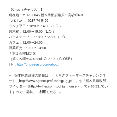
【Chus（チャウス）】
所在地：〒325-0045 栃木県那須塩原市高砂町6-3
Tel＆Fax ： 0287-74-5156
ランチ平日：12:00〜14:30（L.O.）
週末祝：12:00〜15:00（L.O.）
バー＆テーブル：18:00〜22:30（L.O.）
カフェ：12:00〜24:00
野菜直売：10:00〜24:00
＊第２金曜日定休
（第２木曜のみ18:30L.O.／19:00CLOSE）
HP：
http://chus-nasu.com/about/
※ 栃木県農政部の情報は、「とちぎファーマーズチャレンジネ
ット（http://www.agrinet.pref.tochigi.lg.jp/）」や「栃木県農政部
ツイッター（http://twitter.com/tochigi_nousei）」でも発信してい
ますので、是非、ご利用ください。