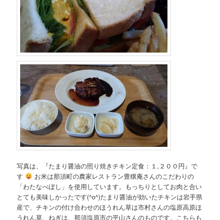
写真は、『たまり醤油の照り焼きチキン定食：１,２００円』で
す
お米は那須町の農家レストラン豊穣庵さんのこだわりの
「わたなべぼし」を使用しています。もっちりとしてお肉と合い
とても美味しかったです(^o^)たまり醤油が効いたチキンは岩手県
産で、チキンの付け合わせのほうれん草は市村さんの塩原高原ほ
うれん草、ねぎは、那須塩原市の平山さんのものです。こちらも