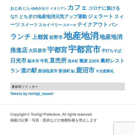
カフェ
コロナに負ける
おとめ
ゆめかおり
にら
イタリアン
ジェラート
スィ
な!! とちぎの地産地消元気アップ運動
テイクアウト
ーツ
パン
スイーツ
スカイベリー
ステーキ
地産地消
ランチ
上都賀
地産地消
佐野市
宇都宮市
宇都宮
推進店
大田原市
手打ちそば
直売所
日光市
農村レスト
牛乳
蕎麦
栃木市
茂木町
足利市
鹿沼市
道の駅
ラン
那須塩原市
那須町
鮎
６次産業化
農政部ツイッター
Tweets by tochigi_nousei
Copyright © Tochigi Prefecture. All rights reserved.
掲載の記事・写真・図表などの無断転載を禁止します