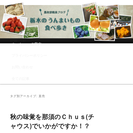
農政部職員ブログ「栃木のうんまい
もの食べ歩き」
メインメニュー
ホーム
ご案内
メインコンテンツへ移動
サブコンテンツへ移動
プライバシーポリシー
お問い合わせ
全ての記事
タグ別アーカイブ:
直売
秋の味覚を那須のＣｈｕｓ(チ
ャウス)でいかがですか！？