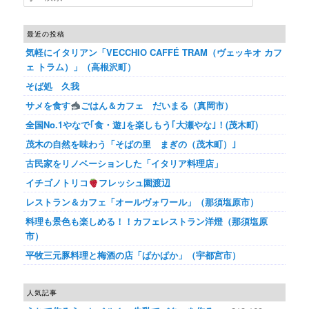
最近の投稿
気軽にイタリアン「VECCHIO CAFFÉ TRAM（ヴェッキオ カフ
ェ トラム）」（高根沢町）
そば処 久我
サメを食す
ごはん＆カフェ だいまる（真岡市）
全国No.1やなで｢食・遊｣を楽しもう｢大瀬やな｣！(茂木町)
茂木の自然を味わう「そばの里 まぎの（茂木町）｣
古民家をリノベーションした「イタリア料理店」
イチゴノトリコ
フレッシュ園渡辺
レストラン＆カフェ「オールヴォワール」（那須塩原市）
料理も景色も楽しめる！！カフェレストラン洋燈（那須塩原
市）
平牧三元豚料理と梅酒の店「ぱかぱか」（宇都宮市）
人気記事