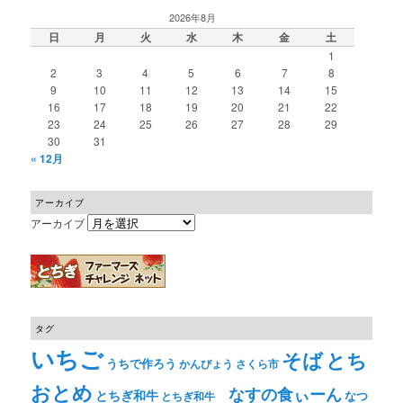
2026年8月
日
月
火
水
木
金
土
1
2
3
4
5
6
7
8
9
10
11
12
13
14
15
16
17
18
19
20
21
22
23
24
25
26
27
28
29
30
31
« 12月
アーカイブ
アーカイブ
タグ
いちご
そば
とち
うちで作ろう
かんぴょう
さくら市
おとめ
なすの食ぃーん
とちぎ和牛
なつ
とちぎ和牛