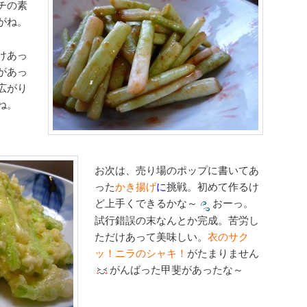
チの素
がね。
けあっ
があっ
広がり
ね。
お次は、売り場のポップに書いてあ
った
かき揚げ
に
挑戦。初めて作るけ
ど上手くできるかな～
おーっ。
試行錯誤の末なんとか完成。苦労し
ただけあって美味しい。
衣のサク
ッ！ニラのシャキ！
がたまりません
がんばった甲斐があったな～