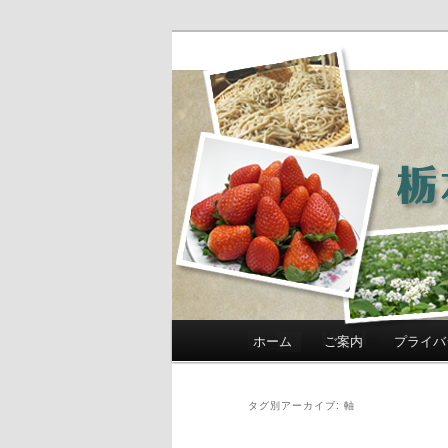
農政部職員ブ
き」
メインメニュー
ホーム
ご案内
プライバ
メインコンテンツへ移動
サブコンテンツへ移動
タグ別アーカイブ:
軸