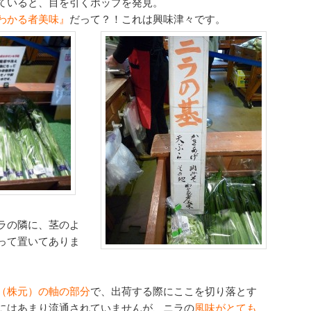
ていると、目を引くポップを発見。
わかる者美味』
だって？！これは
興味津々です。
ラの隣に、茎のよ
って置いてありま
（株元）の軸の部分
で、出荷する際にここを切り落とす
にはあまり流通されていませんが、ニラの
風味がとても