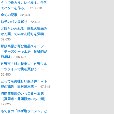
うちで作ろう。レベル１。牛乳
でバターを作る。
- 213,278
全ての記事
- 82,324
益子のパン屋巡り
- 72,603
北限といわれる「国見の観光み
かん園」でみかん狩りを満喫
-
69,635
那須高原が育む絶品スイーツ
「チーズケーキ工房 MANIWA
FARM」
- 56,427
佐野市「桃」特集１～佐野フル
ーツラインで桃を買おう！
-
55,480
とっても美味しい親子丼！～下
野の鶏処 田村屋本店～
- 47,548
時間無制限のいちご食べ放題
（真岡市・井頭観光いちご園）
-
47,025
もてぎの「ゆず塩ラーメン」と