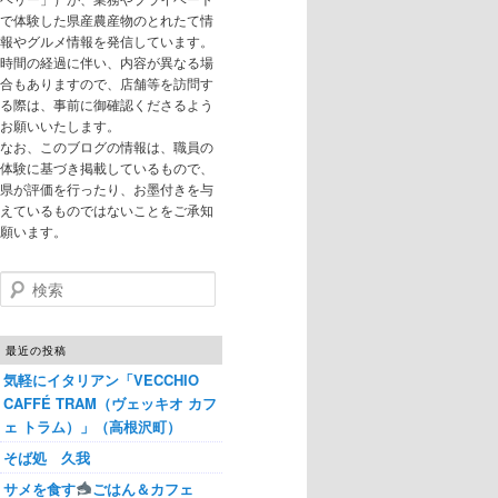
で体験した県産農産物のとれたて情
報やグルメ情報を発信しています。
時間の経過に伴い、内容が異なる場
合もありますので、店舗等を訪問す
る際は、事前に御確認くださるよう
お願いいたします。
なお、このブログの情報は、職員の
体験に基づき掲載しているもので、
県が評価を行ったり、お墨付きを与
えているものではないことをご承知
願います。
検索
最近の投稿
気軽にイタリアン「VECCHIO
CAFFÉ TRAM（ヴェッキオ カフ
ェ トラム）」（高根沢町）
そば処 久我
サメを食す
ごはん＆カフェ