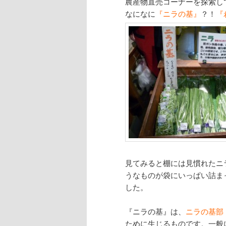
農産物直売コーナーを探索し
なになに
『ニラの基』
？！
『
見てみると棚には見慣れたニ
うなものが袋にいっぱい詰ま
した。
『ニラの基』
は、
ニラの基部
ために生じるものです。一般