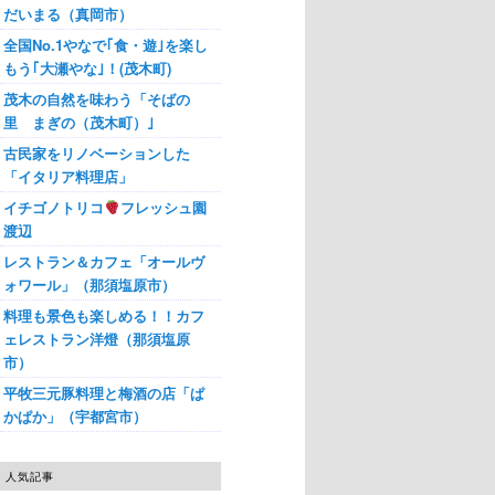
だいまる（真岡市）
全国No.1やなで｢食・遊｣を楽し
もう｢大瀬やな｣！(茂木町)
茂木の自然を味わう「そばの
里 まぎの（茂木町）｣
古民家をリノベーションした
「イタリア料理店」
イチゴノトリコ
フレッシュ園
渡辺
レストラン＆カフェ「オールヴ
ォワール」（那須塩原市）
料理も景色も楽しめる！！カフ
ェレストラン洋燈（那須塩原
市）
平牧三元豚料理と梅酒の店「ぱ
かぱか」（宇都宮市）
人気記事