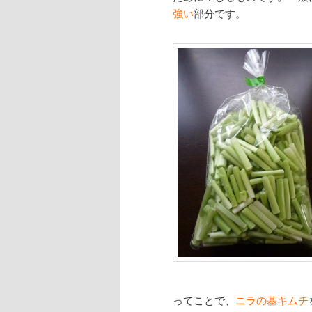
強い
部分です。
ってことで、
ニラの基キムチ