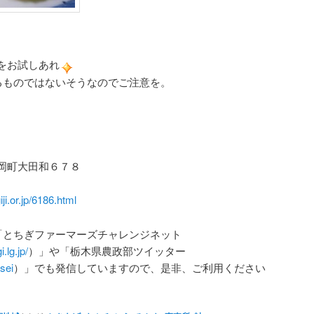
をお試しあれ
るものではないそうなのでご注意を。
岡町大田和６７８
ji.or.jp/6186.html
「とちぎファーマーズチャレンジネット
.lg.jp/
）」や「栃木県農政部ツイッター
usei
）」でも発信していますので、是非、ご利用ください