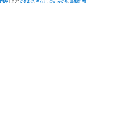
賀地域
|
タグ:
かきあげ
,
キムチ
,
にら
,
みかも
,
直売所
,
軸