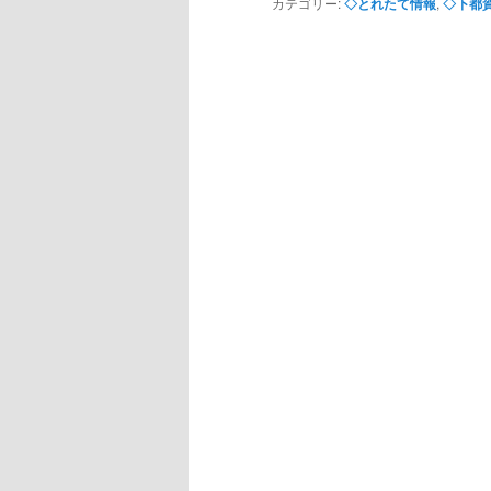
カテゴリー:
◇とれたて情報
,
◇下都