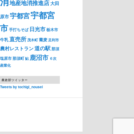
消
地産地消推進店
大田
宇都宮
宇都宮
原市
市
日光市
手打ちそば
栃木市
直売所
牛乳
蕎麦
茂木町
足利市
道の駅
農村レストラン
那須
鹿沼市
塩原市
那須町
鮎
６次
産業化
農政部ツイッター
Tweets by tochigi_nousei