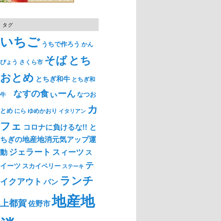
タグ
いちご
うちで作ろう
かん
そば
とち
ぴょう
さくら市
おとめ
とちぎ和牛
とちぎ和
なすの食ぃーん
なつお
牛
カ
とめ
ゆめかおり
にら
イタリアン
フェ
コロナに負けるな!! と
ちぎの地産地消元気アップ運
ジェラート
スィーツ
動
ス
テ
イーツ
スカイベリー
ステーキ
ランチ
イクアウト
パン
地産地
上都賀
佐野市