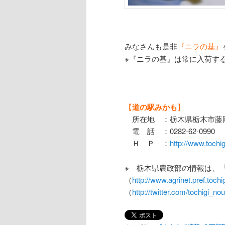
みなさんも是非
『ニラの基』
※『ニラの基』は常に入荷す
【
道の駅みかも
】
所在地 ：栃木県栃木市藤
電 話 ：0282-62-0990
Ｈ Ｐ ：
http://www.tochigi
※ 栃木県農政部の情報は、
（
http://www.agrinet.pref.tochigi
（
http://twitter.com/tochigi_no