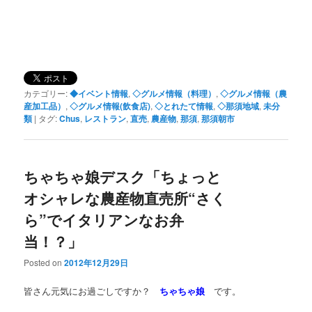
カテゴリー:
◆イベント情報
,
◇グルメ情報（料理）
,
◇グルメ情報（農
産加工品）
,
◇グルメ情報(飲食店)
,
◇とれたて情報
,
◇那須地域
,
未分
類
|
タグ:
Chus
,
レストラン
,
直売
,
農産物
,
那須
,
那須朝市
ちゃちゃ娘デスク「ちょっと
オシャレな農産物直売所“さく
ら”でイタリアンなお弁
当！？」
Posted on
2012年12月29日
皆さん元気にお過ごしですか？
ちゃちゃ娘
です。