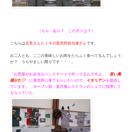
（ちゃ：あら？ この方々は？）
こちらは
店長さんとＪＡの直売所担当者さん
です。
お二人とも、ここの美味しいお肉をたらふく食べてるんでしょう
か？ うらやましい限りです・・・。
「
お惣菜やお弁当もバックヤードで作ってるんですよ。
若い奥
様がた♡
に直売所に来てもらいたいので、
イタリアン
を提供し
ています。 オープン前、某洋食レストランのシェフに指導して
もらっていた