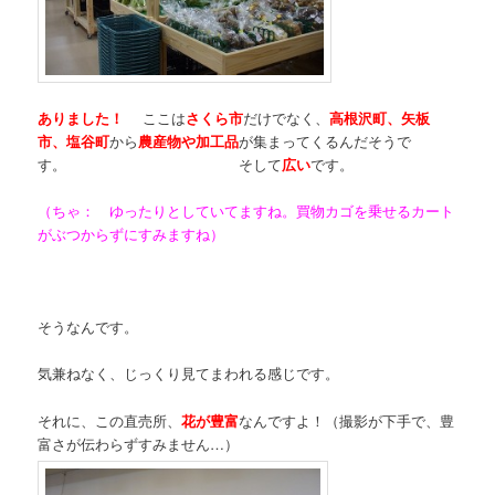
ありました！
ここは
さくら市
だけでなく、
高根沢町、矢板
市、塩谷町
から
農産物や加工品
が集まってくるんだそうで
す。 そして
広い
です。
（ちゃ： ゆったりとしていてますね。買物カゴを乗せるカート
がぶつからずにすみますね）
そうなんです。
気兼ねなく、じっくり見てまわれる感じです。
それに、この直売所、
花が豊富
なんですよ！（撮影が下手で、豊
富さが伝わらずすみません…）