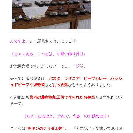
んですよ
」
と、店長さんは、にっこり。
（ちゃ：あら、こっちは、可愛い飾り付け）
お惣菜売場です。かっわいーでしょー
♡♡
。
売っているお総菜は、
パスタ、ラザニア、ビーフカレー、ハッシ
ュドビーフや温野菜
など
おっ
洒落
なものが多くありました。
その他にも
管内の農産物加工所で作られたお弁当
も販売されてい
まーす。
（ちゃ：なるほど。それで、
うさ
のお勧めは？）
こちらは
“
チ
キンのテリタル丼”
。 「人気No.1」て書いてありま