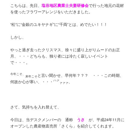
こちらは、先日、
塩谷地区農業士夫妻研修会
で行った地元の花材
を使ったフラワーアレンジをいただきました。
“松”に“金銀のユキヤナギ”に“千両”とは、めでたい！！！
しかし、
やっと過ぎ去ったクリスマス、徐々に盛り上がりムードのお正
月、・・・どちらも、独り者には冷たく寂しいイベント
で・・・。
今年こそ、
と言い聞かせ、早何年？？？ ・・・この時期、
来年こそ
ハァ
何故か心が寒い、・・・
、
ァァァ
さて、気持ちを入れ替えて、
今日は、当デスクメンバーの 通称
うさ
が、平成24年11月に
オープンした農産物直売所「さくら」を紹介してくれます。