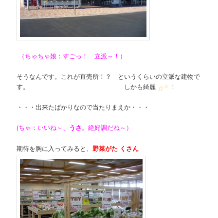
（ちゃちゃ娘：すごっ！ 立派～！）
そうなんです。これが直売所！？ というくらいの立派な建物で
す。 しかも綺麗
！
☆
☆
・・・出来たばかりなので当たりまえか・・・
(ちゃ：いいね～、
うさ
。絶好調だね～）
期待を胸に入ってみると、
野菜が
た
くさん