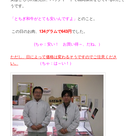
うです。
「とちぎ和牛がとても安いんですよ」
とのこと。
この日のお肉、
134グラムで643円
でした。
(ちゃ：安い！ お買い得～、だね。）
ただし、日によって価格は変わるそうですのでご注意くださ
い。
（ちゃ：は～い！）