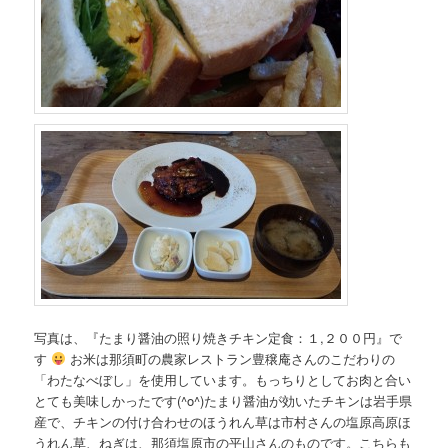
写真は、『たまり醤油の照り焼きチキン定食：１,２００円』で
す
お米は那須町の農家レストラン豊穣庵さんのこだわりの
「わたなべぼし」を使用しています。もっちりとしてお肉と合い
とても美味しかったです(^o^)たまり醤油が効いたチキンは岩手県
産で、チキンの付け合わせのほうれん草は市村さんの塩原高原ほ
うれん草、ねぎは、那須塩原市の平山さんのものです。こちらも