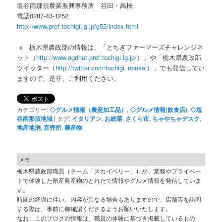
塩谷南那須農業振興事務所 谷田・高橋
電話0287-43-1252
http://www.pref.tochigi.lg.jp/g55/index.html
※ 栃木県農政部の情報は、「とちぎファーマーズチャレンジネ
ット（
http://www.agrinet.pref.tochigi.lg.jp/
）」や「栃木県農政部
ツイッター（
http://twitter.com/tochigi_nousei
）」でも発信してい
ますので、是非、ご利用ください。
カテゴリー:
◇グルメ情報（農産加工品）
,
◇グルメ情報(飲食店)
,
◇塩
谷南那須地域
|
タグ:
イタリアン
,
お総菜
,
さくら市
,
ちゃやちゃデスク
,
地産地消
,
直売所
,
農産物
メモ
栃木県農政部職員（チーム「スカイベリー」）が、業務やプライベー
トで体験した県産農産物のとれたて情報やグルメ情報を発信していま
す。
時間の経過に伴い、内容が異なる場合もありますので、店舗等を訪問
する際は、事前に御確認くださるようお願いいたします。
なお、このブログの情報は、職員の体験に基づき掲載しているもの