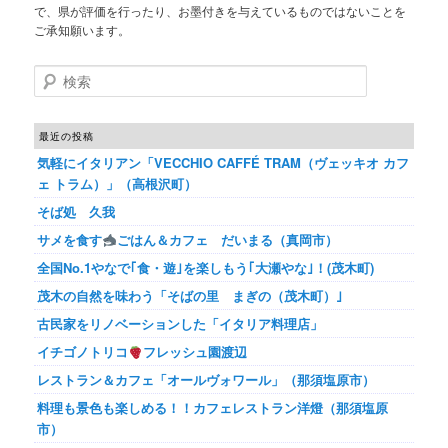
で、県が評価を行ったり、お墨付きを与えているものではないことを
ご承知願います。
検索
最近の投稿
気軽にイタリアン「VECCHIO CAFFÉ TRAM（ヴェッキオ カフ
ェ トラム）」（高根沢町）
そば処 久我
サメを食す
ごはん＆カフェ だいまる（真岡市）
全国No.1やなで｢食・遊｣を楽しもう｢大瀬やな｣！(茂木町)
茂木の自然を味わう「そばの里 まぎの（茂木町）｣
古民家をリノベーションした「イタリア料理店」
イチゴノトリコ
フレッシュ園渡辺
レストラン＆カフェ「オールヴォワール」（那須塩原市）
料理も景色も楽しめる！！カフェレストラン洋燈（那須塩原
市）