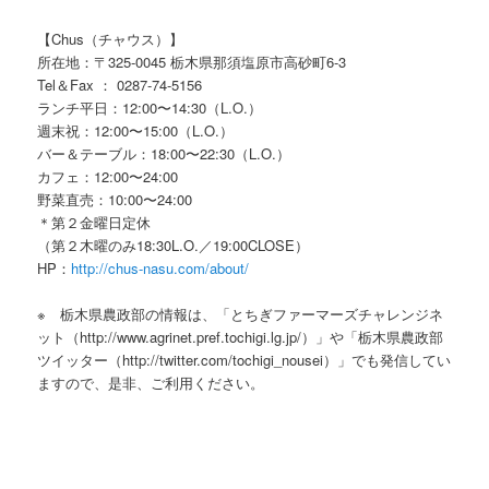
【Chus（チャウス）】
所在地：〒325-0045 栃木県那須塩原市高砂町6-3
Tel＆Fax ： 0287-74-5156
ランチ平日：12:00〜14:30（L.O.）
週末祝：12:00〜15:00（L.O.）
バー＆テーブル：18:00〜22:30（L.O.）
カフェ：12:00〜24:00
野菜直売：10:00〜24:00
＊第２金曜日定休
（第２木曜のみ18:30L.O.／19:00CLOSE）
HP：
http://chus-nasu.com/about/
※ 栃木県農政部の情報は、「とちぎファーマーズチャレンジネ
ット（http://www.agrinet.pref.tochigi.lg.jp/）」や「栃木県農政部
ツイッター（http://twitter.com/tochigi_nousei）」でも発信してい
ますので、是非、ご利用ください。