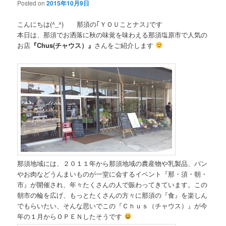
Posted on
2015年10月9日
こんにちは(^_^) 那須の｢ＹＯＵことナス｣です
本日は、那須でお洒落に秋の味覚を味わえる那須塩原市で人気の
お店
『Chus(チャウス）』
さんをご紹介します
那須地域には、２０１１年から那須地域の農産物や乳製品、パン
やお肉などうんまいものが一堂に会するイベント『那・須・朝・
市』が開催され、年々たくさんの人で賑わってきています。この
朝市の輪を広げ、もっとたくさんの方々に那須の『食』を楽しん
でもらいたい、そんな思いでこの『Ｃｈｕｓ（チャウス）』が今
年の１月からＯＰＥＮしたそうです