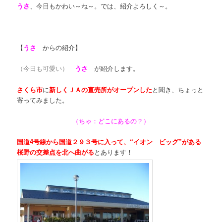
うさ
、今日もかわい～ね～。では、紹介よろしく～。
【
うさ
からの紹介】
（今日も可愛い）
うさ
が紹介します。
さくら市
に
新しくＪＡの直売所がオープンした
と聞き、ちょっと
寄ってみました。
（ちゃ：どこにあるの？）
国道4号線から国道２９３号に入って、“イオン ビッグ”がある
桜野の交差点を北へ曲が
る
とあります！