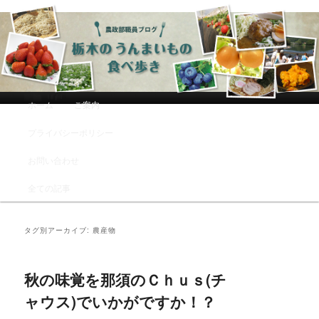
農政部職員ブログ「栃木のうんまい
もの食べ歩き」
メインメニュー
ホーム
ご案内
メインコンテンツへ移動
サブコンテンツへ移動
プライバシーポリシー
お問い合わせ
全ての記事
タグ別アーカイブ:
農産物
秋の味覚を那須のＣｈｕｓ(チ
ャウス)でいかがですか！？