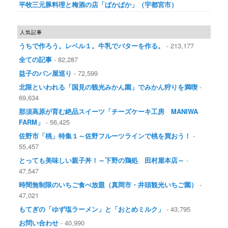
平牧三元豚料理と梅酒の店「ぱかぱか」（宇都宮市）
人気記事
うちで作ろう。レベル１。牛乳でバターを作る。
- 213,177
全ての記事
- 82,287
益子のパン屋巡り
- 72,599
北限といわれる「国見の観光みかん園」でみかん狩りを満喫
-
69,634
那須高原が育む絶品スイーツ「チーズケーキ工房 MANIWA
FARM」
- 56,425
佐野市「桃」特集１～佐野フルーツラインで桃を買おう！
-
55,457
とっても美味しい親子丼！～下野の鶏処 田村屋本店～
-
47,547
時間無制限のいちご食べ放題（真岡市・井頭観光いちご園）
-
47,021
もてぎの「ゆず塩ラーメン」と「おとめミルク」
- 43,795
お問い合わせ
- 40,990