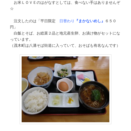
お米ＬＯＶＥのはがなすとしては、食べない手はありませんぞ
☆
注文したのは「平日限定
日替わり
『まかないめし』
６５０
円」
白飯とそば、お総菜２品と地元産生卵、お漬け物がセットにな
っています。
（茂木町は八溝そば街道に入っていて、おそばも有名なんです）