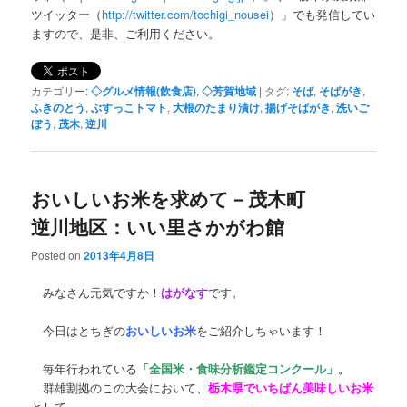
ツイッター（
http://twitter.com/tochigi_nousei
）」でも発信してい
ますので、是非、ご利用ください。
カテゴリー:
◇グルメ情報(飲食店)
,
◇芳賀地域
|
タグ:
そば
,
そばがき
,
ふきのとう
,
ぶすっこトマト
,
大根のたまり漬け
,
揚げそばがき
,
洗いご
ぼう
,
茂木
,
逆川
おいしいお米を求めて－茂木町
逆川地区：いい里さかがわ館
Posted on
2013年4月8日
みなさん元気ですか！
はがなす
です。
今日はとちぎの
おいしいお米
をご紹介しちゃいます！
毎年行われている
「全国米・食味分析鑑定コンクール」
。
群雄割拠のこの大会において、
栃木県でいちばん美味しいお米
として、