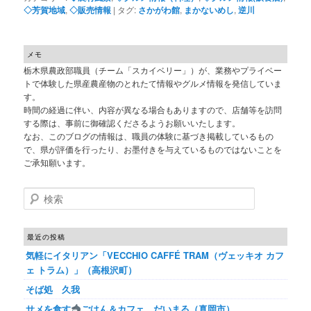
◇芳賀地域
,
◇販売情報
|
タグ:
さかがわ館
,
まかないめし
,
逆川
メモ
栃木県農政部職員（チーム「スカイベリー」）が、業務やプライベー
トで体験した県産農産物のとれたて情報やグルメ情報を発信していま
す。
時間の経過に伴い、内容が異なる場合もありますので、店舗等を訪問
する際は、事前に御確認くださるようお願いいたします。
なお、このブログの情報は、職員の体験に基づき掲載しているもの
で、県が評価を行ったり、お墨付きを与えているものではないことを
ご承知願います。
検索
最近の投稿
気軽にイタリアン「VECCHIO CAFFÉ TRAM（ヴェッキオ カフ
ェ トラム）」（高根沢町）
そば処 久我
サメを食す
ごはん＆カフェ だいまる（真岡市）