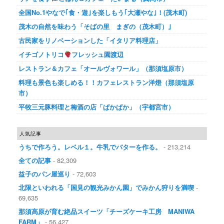
全国No.1やなで｢食・遊｣を楽しもう｢大瀬やな｣！(茂木町)
茂木の自然を味わう「そばの里 まぎの（茂木町）｣
古民家をリノベーションした「イタリア料理店」
イチゴノトリコ
フレッシュ園渡辺
レストラン＆カフェ「オールヴォワール」（那須塩原市）
料理も景色も楽しめる！！カフェレストラン洋燈（那須塩原
市）
平牧三元豚料理と梅酒の店「ぱかぱか」（宇都宮市）
人気記事
うちで作ろう。レベル１。牛乳でバターを作る。
- 213,214
全ての記事
- 82,309
益子のパン屋巡り
- 72,603
北限といわれる「国見の観光みかん園」でみかん狩りを満喫
-
69,635
那須高原が育む絶品スイーツ「チーズケーキ工房 MANIWA
FARM」
- 56,427