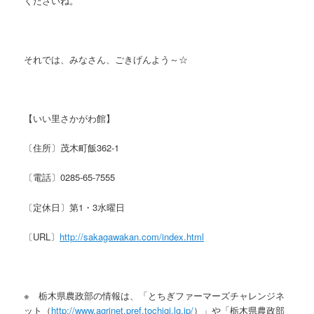
くださいね。
それでは、みなさん、ごきげんよう～☆
【いい里さかがわ館】
〔住所〕茂木町飯362-1
〔電話〕0285-65-7555
〔定休日〕第1・3水曜日
〔URL〕
http://sakagawakan.com/index.html
※ 栃木県農政部の情報は、「とちぎファーマーズチャレンジネ
ット（
http://www.agrinet.pref.tochigi.lg.jp/
）」や「栃木県農政部