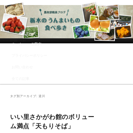
農政部職員ブログ「栃木のうんまい
もの食べ歩き」
メインメニュー
ホーム
ご案内
メインコンテンツへ移動
サブコンテンツへ移動
プライバシーポリシー
お問い合わせ
全ての記事
タグ別アーカイブ:
逆川
いい里さかがわ館のボリュー
ム満点「天もりそば」