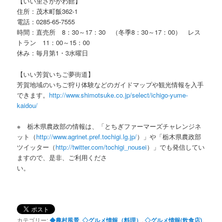
【いい里さかがわ館】
住所：茂木町飯362-1
電話：0285-65-7555
時間：直売所 8：30～17：30 （冬季8：30～17：00） レス
トラン 11：00～15：00
休み：毎月第1・3水曜日
【いい芳賀いちご夢街道】
芳賀地域のいちご狩り体験などのガイドマップや観光情報を入手
できます。
http://www.shimotsuke.co.jp/select/ichigo-yume-
kaidou/
※ 栃木県農政部の情報は、「とちぎファーマーズチャレンジネ
ット（
http://www.agrinet.pref.tochigi.lg.jp/
）」や「栃木県農政部
ツイッター（
http://twitter.com/tochigi_nousei
）」でも発信してい
ますので、是非、ご利用くださ
カテゴリー:
◆農村風景
,
◇グルメ情報（料理）
,
◇グルメ情報(飲食店)
,