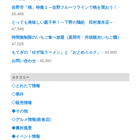
佐野市「桃」特集１～佐野フルーツラインで桃を買おう！
-
55,466
とっても美味しい親子丼！～下野の鶏処 田村屋本店～
-
47,548
時間無制限のいちご食べ放題（真岡市・井頭観光いちご園）
-
47,025
もてぎの「ゆず塩ラーメン」と「おとめミルク」
- 43,800
お問い合わせ
- 40,991
カテゴリー
◇とれたて情報
◇県外
◇販売情報
◆その他
◇グルメ情報(飲食店)
◆農村風景
◆イベント情報