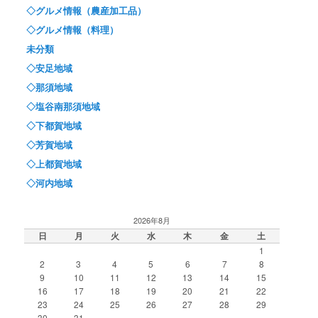
◇グルメ情報（農産加工品）
◇グルメ情報（料理）
未分類
◇安足地域
◇那須地域
◇塩谷南那須地域
◇下都賀地域
◇芳賀地域
◇上都賀地域
◇河内地域
2026年8月
日
月
火
水
木
金
土
1
2
3
4
5
6
7
8
9
10
11
12
13
14
15
16
17
18
19
20
21
22
23
24
25
26
27
28
29
30
31