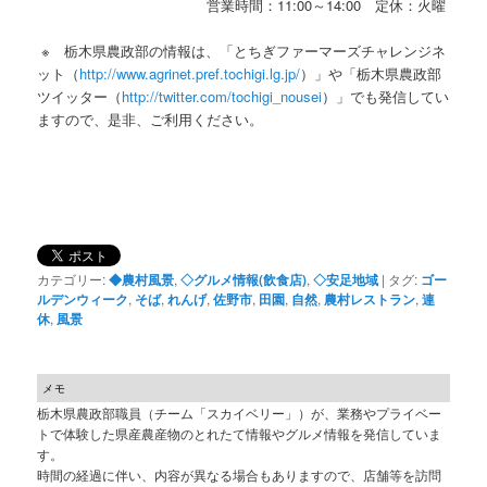
営業時間：11:00～14:00 定休：火曜
※ 栃木県農政部の情報は、「とちぎファーマーズチャレンジネ
ット（
http://www.agrinet.pref.tochigi.lg.jp/
）」や「栃木県農政部
ツイッター（
http://twitter.com/tochigi_nousei
）」でも発信してい
ますので、是非、ご利用ください。
カテゴリー:
◆農村風景
,
◇グルメ情報(飲食店)
,
◇安足地域
|
タグ:
ゴー
ルデンウィーク
,
そば
,
れんげ
,
佐野市
,
田園
,
自然
,
農村レストラン
,
連
休
,
風景
メモ
栃木県農政部職員（チーム「スカイベリー」）が、業務やプライベー
トで体験した県産農産物のとれたて情報やグルメ情報を発信していま
す。
時間の経過に伴い、内容が異なる場合もありますので、店舗等を訪問