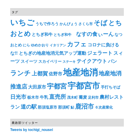
タグ
いちご
そば
とち
うちで作ろう
かんぴょう
さくら市
おとめ
なすの食ぃーん
とちぎ和牛
なつ
とちぎ和牛
カフェ
コロナに負ける
おとめ
ゆめかおり
にら
イタリアン
ジェラート
スィ
な!! とちぎの地産地消元気アップ運動
テイクアウト
ーツ
パン
スイーツ
スカイベリー
ステーキ
地産地消
ランチ
上都賀
地産地消
佐野市
宇都宮市
宇都宮
推進店
大田原市
手打ちそば
直売所
日光市
農村レスト
牛乳
蕎麦
栃木市
茂木町
足利市
鹿沼市
道の駅
ラン
那須塩原市
那須町
鮎
６次産業化
農政部ツイッター
Tweets by tochigi_nousei