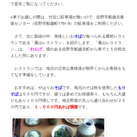
で是非ご覧になってください。
※車でお越しの際は、付近に駐車場が無いので、佐野市船越北集
落センター（佐野市船越町1791-9）の駐車場をご利用ください。
さて、次に新緑の中、美味しいお
そば
が食べられる農村レスト
ランである「蓬山レストラン」を紹介します。「蓬山レストラ
ン」は、「
れんげ
」畑のある佐野市船越北町から車で１５分程北
上した所にあります。
レストランでは、地元の元気な奥様達が朝早くからお客様をも
てなす準備をしています。
おすすめは、やはりお
そば
です。地元のそば粉を使用した
もり
そば
は５００円ですが、盛りは多めでお得感有り。もちろん大盛
りもあり１００円増しです。地元野菜の天ぷら盛り合わせが２５
０円であり、
１，０００円あれば満腹
です。