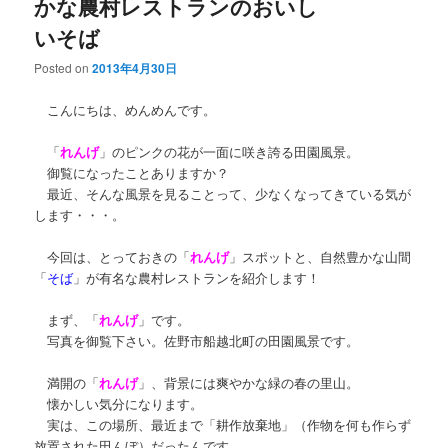
かな農村レストランのおいし
いそば
Posted on
2013年4月30日
こんにちは、めんめんです。
「
れんげ
」のピンクの花が一面に咲き誇る田園風景。
御覧になったことありますか？
最近、そんな風景を見ることって、少なくなってきている気が
します・・・。
今回は、とっておきの「
れんげ
」スポットと、自然豊かな山間
「
そば
」が有名な農村レストランを紹介します！
まず、「
れんげ
」です。
写真を御覧下さい。佐野市船越北町の田園風景です。
満開の「
れんげ
」、背景には爽やかな緑の春の里山。
懐かしい気分になります。
実は、この場所、最近まで「耕作放棄地」（作物を何も作らず
放置された田んぼ）だったんです。