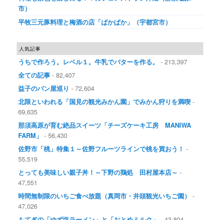
市）
平牧三元豚料理と梅酒の店「ぱかぱか」（宇都宮市）
人気記事
うちで作ろう。レベル１。牛乳でバターを作る。
- 213,397
全ての記事
- 82,407
益子のパン屋巡り
- 72,604
北限といわれる「国見の観光みかん園」でみかん狩りを満喫
-
69,635
那須高原が育む絶品スイーツ「チーズケーキ工房 MANIWA
FARM」
- 56,430
佐野市「桃」特集１～佐野フルーツラインで桃を買おう！
-
55,519
とっても美味しい親子丼！～下野の鶏処 田村屋本店～
-
47,551
時間無制限のいちご食べ放題（真岡市・井頭観光いちご園）
-
47,026
もてぎの「ゆず塩ラーメン」と「おとめミルク」
- 43,804