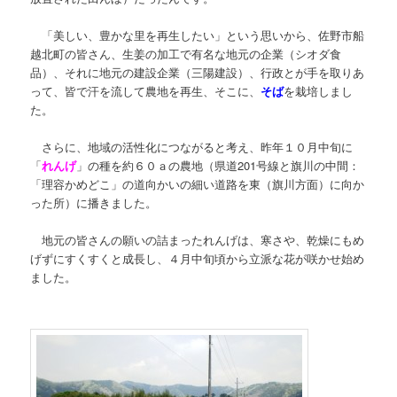
「美しい、豊かな里を再生したい」という思いから、佐野市船
越北町の皆さん、生姜の加工で有名な地元の企業（シオダ食
品）、それに地元の建設企業（三陽建設）、行政とが手を取りあ
って、皆で汗を流して農地を再生、そこに、
そば
を栽培しまし
た。
さらに、地域の活性化につながると考え、昨年１０月中旬に
「
れんげ
」の種を約６０ａの農地（県道201号線と旗川の中間：
「理容かめどこ」の道向かいの細い道路を東（旗川方面）に向か
った所）に播きました。
地元の皆さんの願いの詰まったれんげは、寒さや、乾燥にもめ
げずにすくすくと成長し、４月中旬頃から立派な花が咲かせ始め
ました。