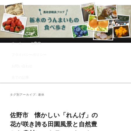
農政部職員ブログ「栃木のうんまい
もの食べ歩き」
メインメニュー
ホーム
ご案内
メインコンテンツへ移動
サブコンテンツへ移動
プライバシーポリシー
お問い合わせ
全ての記事
タグ別アーカイブ:
連休
佐野市 懐かしい「れんげ」の
花が咲き誇る田園風景と自然豊