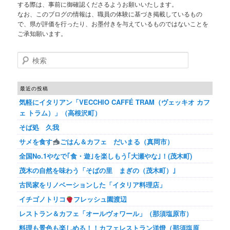
する際は、事前に御確認くださるようお願いいたします。
なお、このブログの情報は、職員の体験に基づき掲載しているもの
で、県が評価を行ったり、お墨付きを与えているものではないことを
ご承知願います。
検索
最近の投稿
気軽にイタリアン「VECCHIO CAFFÉ TRAM（ヴェッキオ カフ
ェ トラム）」（高根沢町）
そば処 久我
サメを食す
ごはん＆カフェ だいまる（真岡市）
全国No.1やなで｢食・遊｣を楽しもう｢大瀬やな｣！(茂木町)
茂木の自然を味わう「そばの里 まぎの（茂木町）｣
古民家をリノベーションした「イタリア料理店」
イチゴノトリコ
フレッシュ園渡辺
レストラン＆カフェ「オールヴォワール」（那須塩原市）
料理も景色も楽しめる！！カフェレストラン洋燈（那須塩原