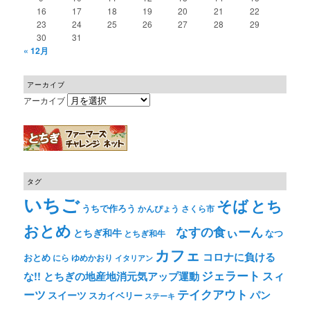
16
17
18
19
20
21
22
23
24
25
26
27
28
29
30
31
« 12月
アーカイブ
アーカイブ
タグ
いちご
そば
とち
うちで作ろう
かんぴょう
さくら市
おとめ
なすの食ぃーん
とちぎ和牛
なつ
とちぎ和牛
カフェ
コロナに負ける
おとめ
ゆめかおり
にら
イタリアン
ジェラート
スィ
な!! とちぎの地産地消元気アップ運動
テイクアウト
ーツ
パン
スイーツ
スカイベリー
ステーキ