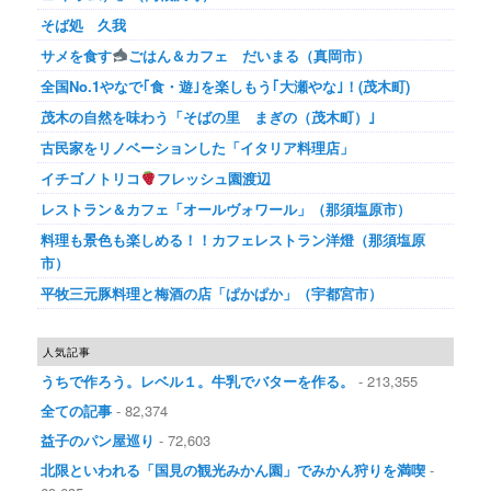
そば処 久我
サメを食す
ごはん＆カフェ だいまる（真岡市）
全国No.1やなで｢食・遊｣を楽しもう｢大瀬やな｣！(茂木町)
茂木の自然を味わう「そばの里 まぎの（茂木町）｣
古民家をリノベーションした「イタリア料理店」
イチゴノトリコ
フレッシュ園渡辺
レストラン＆カフェ「オールヴォワール」（那須塩原市）
料理も景色も楽しめる！！カフェレストラン洋燈（那須塩原
市）
平牧三元豚料理と梅酒の店「ぱかぱか」（宇都宮市）
人気記事
うちで作ろう。レベル１。牛乳でバターを作る。
- 213,355
全ての記事
- 82,374
益子のパン屋巡り
- 72,603
北限といわれる「国見の観光みかん園」でみかん狩りを満喫
-