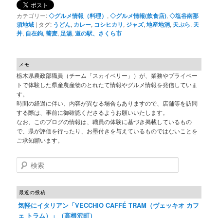
カテゴリー:
◇グルメ情報（料理）
,
◇グルメ情報(飲食店)
,
◇塩谷南那
須地域
|
タグ:
うどん
,
カレー
,
コシヒカリ
,
ジャズ
,
地産地消
,
天ぷら
,
天
丼
,
自在鉤
,
蕎麦
,
足湯
,
道の駅、さくら市
メモ
栃木県農政部職員（チーム「スカイベリー」）が、業務やプライベー
トで体験した県産農産物のとれたて情報やグルメ情報を発信していま
す。
時間の経過に伴い、内容が異なる場合もありますので、店舗等を訪問
する際は、事前に御確認くださるようお願いいたします。
なお、このブログの情報は、職員の体験に基づき掲載しているもの
で、県が評価を行ったり、お墨付きを与えているものではないことを
ご承知願います。
検索
最近の投稿
気軽にイタリアン「VECCHIO CAFFÉ TRAM（ヴェッキオ カフ
ェ トラム）」（高根沢町）