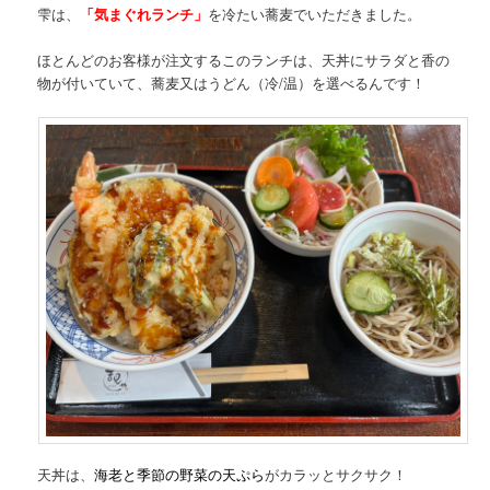
雫は、
「気まぐれランチ」
を冷たい蕎麦でいただきました。
ほとんどのお客様が注文するこのランチは、天丼にサラダと香の
物が付いていて、蕎麦又はうどん（冷/温）を選べるんです！
天丼は、
海老と季節の野菜の天ぷら
がカラッとサクサク！