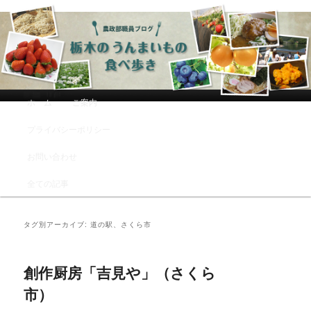
農政部職員ブログ「栃木のうんまい
もの食べ歩き」
メインメニュー
ホーム
ご案内
メインコンテンツへ移動
サブコンテンツへ移動
プライバシーポリシー
お問い合わせ
全ての記事
タグ別アーカイブ:
道の駅、さくら市
創作厨房「吉見や」（さくら
市）