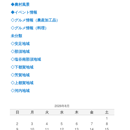
◆農村風景
◆イベント情報
◇グルメ情報（農産加工品）
◇グルメ情報（料理）
未分類
◇安足地域
◇那須地域
◇塩谷南那須地域
◇下都賀地域
◇芳賀地域
◇上都賀地域
◇河内地域
2026年8月
日
月
火
水
木
金
土
1
2
3
4
5
6
7
8
9
10
11
12
13
14
15