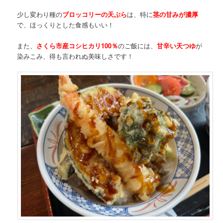
少し変わり種の
ブロッコリーの天ぷら
は、特に
茎の甘みが濃厚
で、ほっくりとした食感もいい！
また、
さくら市産コシヒカリ100％
のご飯には、
甘辛い天つゆ
が
染みこみ、得も言われぬ美味しさです！