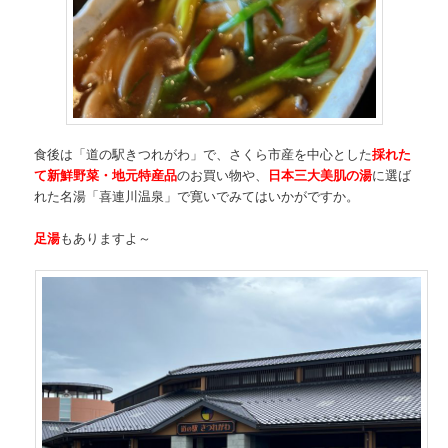
食後は「道の駅きつれがわ」で、さくら市産を中心とした
採れた
て新鮮野菜・地元特産品
のお買い物や、
日本三大美肌の湯
に選ば
れた名湯「喜連川温泉」で寛いでみてはいかがですか。
足湯
もありますよ～