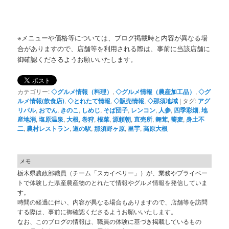
※メニューや価格等については、ブログ掲載時と内容が異なる場
合がありますので、店舗等を利用される際は、事前に当該店舗に
御確認くださるようお願いいたします。
カテゴリー:
◇グルメ情報（料理）
,
◇グルメ情報（農産加工品）
,
◇グ
ルメ情報(飲食店)
,
◇とれたて情報
,
◇販売情報
,
◇那須地域
|
タグ:
アグ
リパル
,
おでん
,
きのこ
,
しめじ
,
そば団子
,
レンコン
,
人参
,
四季彩畑
,
地
産地消
,
塩原温泉
,
大根
,
巻狩
,
根菜
,
源頼朝
,
直売所
,
舞茸
,
蕎麦
,
身土不
二
,
農村レストラン
,
道の駅
,
那須野ヶ原
,
里芋
,
高原大根
メモ
栃木県農政部職員（チーム「スカイベリー」）が、業務やプライベー
トで体験した県産農産物のとれたて情報やグルメ情報を発信していま
す。
時間の経過に伴い、内容が異なる場合もありますので、店舗等を訪問
する際は、事前に御確認くださるようお願いいたします。
なお、このブログの情報は、職員の体験に基づき掲載しているもの