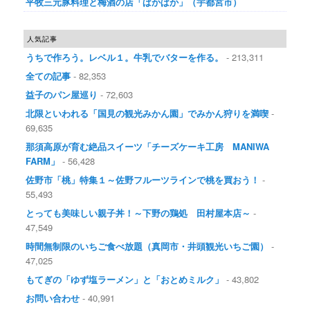
平牧三元豚料理と梅酒の店「ぱかぱか」（宇都宮市）
人気記事
うちで作ろう。レベル１。牛乳でバターを作る。
- 213,311
全ての記事
- 82,353
益子のパン屋巡り
- 72,603
北限といわれる「国見の観光みかん園」でみかん狩りを満喫
-
69,635
那須高原が育む絶品スイーツ「チーズケーキ工房 MANIWA
FARM」
- 56,428
佐野市「桃」特集１～佐野フルーツラインで桃を買おう！
-
55,493
とっても美味しい親子丼！～下野の鶏処 田村屋本店～
-
47,549
時間無制限のいちご食べ放題（真岡市・井頭観光いちご園）
-
47,025
もてぎの「ゆず塩ラーメン」と「おとめミルク」
- 43,802
お問い合わせ
- 40,991