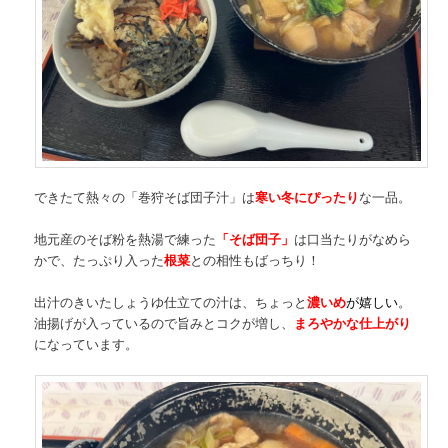
できたて熱々の「巻狩そば団子汁」は
寒い冬にぴったり
な一品。
地元産のそば粉を熱湯で練った
「そば団子」
は口当たりがなめら
かで、たっぷり入った
根菜
との相性もばっちり！
出汁のきいたしょうゆ仕立ての汁は、ちょっと
濃いめ
が嬉しい
。
油揚げが入っているので旨みとコクが増し、
まろやかな仕上がり
になっています。