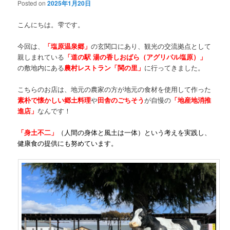
Posted on
2025年1月20日
こんにちは。雫です。
今回は、
「塩原温泉郷」
の玄関口にあり、観光の交流拠点として
親しまれている
「道の駅 湯の香しおばら（アグリパル塩原）」
の敷地内にある
農村レストラン「関の里」
に行ってきました。
こちらのお店は、地元の農家の方が地元の食材を使用して作った
素朴で懐かしい郷土料理
や
田舎のごちそう
が自慢の
「地産地消推
進店」
なんです！
「身土不二」
（人間の身体と風土は一体）という考えを実践し、
健康食の提供にも努めています。