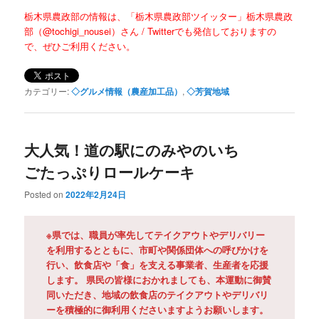
栃木県農政部の情報は、「栃木県農政部ツイッター」
栃木県農政
部（@tochigi_nousei）さん / Twitter
でも発信しておりますの
で、ぜひご利用ください。
カテゴリー:
◇グルメ情報（農産加工品）
,
◇芳賀地域
大人気！道の駅にのみやのいち
ごたっぷりロールケーキ
Posted on
2022年2月24日
※県では、職員が率先してテイクアウトやデリバリー
を利用するとともに、市町や関係団体への呼びかけを
行い、飲食店や「食」を支える事業者、生産者を応援
します。 県民の皆様におかれましても、本運動に御賛
同いただき、地域の飲食店のテイクアウトやデリバリ
ーを積極的に御利用くださいますようお願いします。