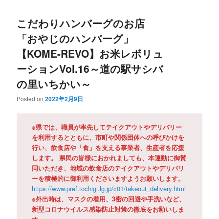
こだわりハンバーグのお店
「おやじのハンバーグ」
【KOME-REVO】お米レボリュ
ーションVol.16～道の駅サシバ
の里いちかい～
Posted on
2022年2月9日
※県では、職員が率先してテイクアウトやデリバリー
を利用するとともに、市町や関係団体への呼びかけを
行い、飲食店や「食」を支える事業者、生産者を応援
します。 県民の皆様におかれましても、本運動に御賛
同いただき、地域の飲食店のテイクアウトやデリバリ
ーを積極的に御利用くださいますようお願いします。
https://www.pref.tochigi.lg.jp/c01/takeout_delivery.html
※外出時は、マスクの着用、3密の回避や手洗いなど、
新型コロナウイルス感染防止対策の徹底をお願いしま