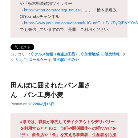
や「栃木県農政部ツイッター
（
http://twitter.com/tochigi_nousei
）」、「栃木県農政
部YouTubeチャンネル
（
https://www.youtube.com/channel/UC_n6O_1lDJ7RyQIPVYYd
でも発信していますので、是非、ご利用ください。
カテゴリー:
◇グルメ情報（農産加工品）
,
◇芳賀地域
,
◇販売情報
|
タ
グ:
いちご
,
ロールケーキ
,
道の駅にのみや
田んぼに囲まれたパン屋さ
ん パン工房小麦
Posted on
2022年2月15日
※県では、職員が率先してテイクアウトやデリバリー
を利用するとともに、市町や関係団体への呼びかけを
行い、飲食店や「食」を支える事業者、生産者を応援