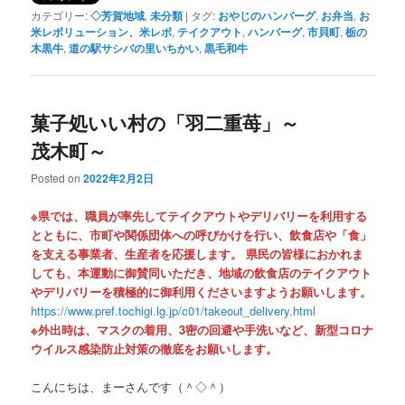
カテゴリー:
◇芳賀地域
,
未分類
|
タグ:
おやじのハンバーグ
,
お弁当
,
お
米レボリューション、米レボ
,
テイクアウト
,
ハンバーグ
,
市貝町
,
栃の
木黒牛
,
道の駅サシバの里いちかい
,
黒毛和牛
菓子処いい村の「羽二重苺」～
茂木町～
Posted on
2022年2月2日
※県では、職員が率先してテイクアウトやデリバリーを利用する
とともに、市町や関係団体への呼びかけを行い、飲食店や「食」
を支える事業者、生産者を応援します。 県民の皆様におかれま
しても、本運動に御賛同いただき、地域の飲食店のテイクアウト
やデリバリーを積極的に御利用くださいますようお願いします。
https://www.pref.tochigi.lg.jp/c01/takeout_delivery.html
※外出時は、マスクの着用、3密の回避や手洗いなど、新型コロナ
ウイルス感染防止対策の徹底をお願いします。
こんにちは、まーさんです（＾◇＾）