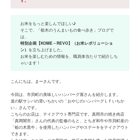
す。
お米をもっと楽しんでほしい♪
そこで、「栃木のうんまいもの食べ歩き」ブログで
は、
特別企画【KOME－REVO】（お米レボリューショ
ン）
を立ち上げました。
お米を楽しむための情報を、職員体当たりで紹介しち
ゃいます！
こんにちは。まーさんです。
今回は、市貝町の美味しいハンバーグ屋さんを紹介します。
道の駅サシバの里いちかいの「おやじのハンバーグＬＦいちか
い」さんです。
こちらのお店は、テイクアウト専門店です。真岡市の焼き肉店
「真岡闇市」さんの代表の監修のもと、とちぎ和牛や市貝町産の
「栃の木黒牛」を使用したハンバーグやステーキをテイクアウト
できます。