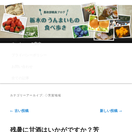
農政部職員ブログ「栃木のうんまい
もの食べ歩き」
メインメニュー
ホーム
ご案内
メインコンテンツへ移動
サブコンテンツへ移動
プライバシーポリシー
お問い合わせ
全ての記事
カテゴリーアーカイブ:
◇芳賀地域
投稿ナビゲーション
←
古い投稿
新しい投稿
→
残暑に甘酒はいかがですか？芳