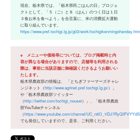
現在、栃木県では、「栃木県民ごはんの日」プロジェ
クトとして、「５（ご）と８（はん）のつく日は１日
３食お米を食べよう」を合言葉に、米の消費拡大運動
に取り組んでいます。
https://www.pref.tochigi.lg.jp/g03/work/tochigikenmingohanday.htm
※ メニューや価格等については、ブログ掲載時と内
容が異なる場合がありますので、店舗等を利用される
際は、事前に当該店舗に御確認くださるようお願いい
たします。
栃木県農政部の情報は、 「とちぎファーマーズチャレ
ンジネット（
http://www.agrinet.pref.tochigi.lg.jp/
）」
や「栃木県農政部ツイッター
（
http://twitter.com/tochigi_nousei
）」、「栃木県農政
部YouTubeチャンネル
（
https://www.youtube.com/channel/UC_n6O_1lDJ7RyQIPVYYd
でも発信していますので、是非、ご利用ください。