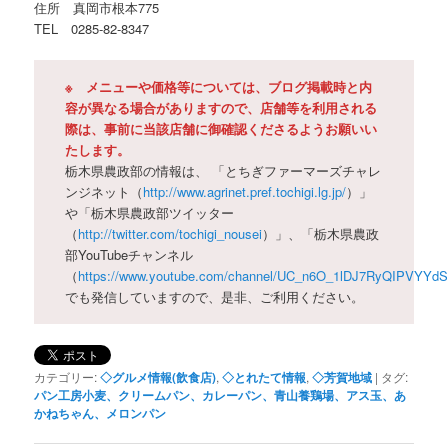
住所 真岡市根本775
TEL 0285-82-8347
※ メニューや価格等については、ブログ掲載時と内
容が異なる場合がありますので、店舗等を利用される
際は、事前に当該店舗に御確認くださるようお願いい
たします。
栃木県農政部の情報は、 「とちぎファーマーズチャレ
ンジネット（
http://www.agrinet.pref.tochigi.lg.jp/
）」
や「栃木県農政部ツイッター
（
http://twitter.com/tochigi_nousei
）」、「栃木県農政
部YouTubeチャンネル
（
https://www.youtube.com/channel/UC_n6O_1lDJ7RyQIPVYYd
でも発信していますので、是非、ご利用ください。
カテゴリー:
◇グルメ情報(飲食店)
,
◇とれたて情報
,
◇芳賀地域
|
タグ:
パン工房小麦、クリームパン、カレーパン、青山養鶏場、アス玉、あ
かねちゃん、メロンパン