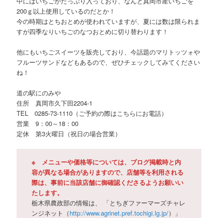
中にはいちごがたっぷり入っており、なんと真岡市産いちごを
200ｇ以上使用しているのだとか！
今の時期はとちおとめが使われていますが、夏には数は限られま
すが四季なりいちごのなつおとめに切り替わります！
他にもいちごスイーツを販売しており、今話題のマリトッツォや
フルーツサンドなどもあるので、ぜひチェックしてみてください
ね！
道の駅にのみや
住所 真岡市久下田2204-1
TEL 0285-73-1110（ご予約の際はこちらにお電話）
営業 9：00～18：00
定休 第3火曜日（祝日の場合営業）
※ メニューや価格等については、ブログ掲載時と内
容が異なる場合がありますので、店舗等を利用される
際は、事前に当該店舗に御確認くださるようお願いい
たします。
栃木県農政部の情報は、 「とちぎファーマーズチャレ
ンジネット（
http://www.agrinet.pref.tochigi.lg.jp/
）」