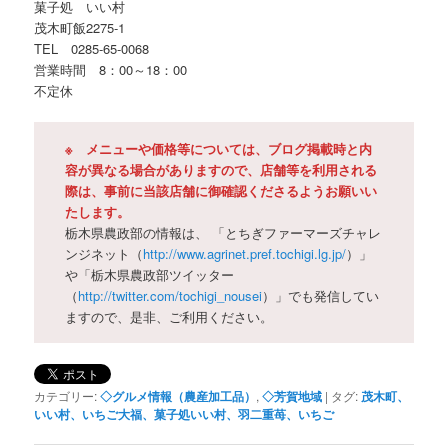
菓子処 いい村
茂木町飯2275-1
TEL 0285-65-0068
営業時間 8：00～18：00
不定休
※ メニューや価格等については、ブログ掲載時と内
容が異なる場合がありますので、店舗等を利用される
際は、事前に当該店舗に御確認くださるようお願いい
たします。
栃木県農政部の情報は、 「とちぎファーマーズチャレ
ンジネット（
http://www.agrinet.pref.tochigi.lg.jp/
）」
や「栃木県農政部ツイッター
（
http://twitter.com/tochigi_nousei
）」でも発信してい
ますので、是非、ご利用ください。
カテゴリー:
◇グルメ情報（農産加工品）
,
◇芳賀地域
|
タグ:
茂木町、
いい村、いちご大福、菓子処いい村、羽二重苺、いちご