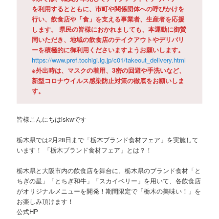
を利用するとともに、市町や関係団体への呼びかけを
行い、飲食店や「食」を支える事業者、生産者を応援
します。 県民の皆様におかれましても、本運動に御賛
同いただき、地域の飲食店のテイクアウトやデリバリ
ーを積極的に御利用くださいますようお願いします。
https://www.pref.tochigi.lg.jp/c01/takeout_delivery.html
※外出時は、マスクの着用、3密の回避や手洗いなど、
新型コロナウイルス感染防止対策の徹底をお願いしま
す。
皆様こんにちはiskwです
栃木県では2月28日まで「栃木ブランド食材フェア」を実施して
います！ 「栃木ブランド食材フェア」とは？！
栃木県と大阪市内の飲食店を舞台に、栃木県のブランド食材「と
ちぎの星」「とちぎ和牛」「スカイベリー」を用いて、各飲食店
がオリジナルメニューを開発！期間限定で「栃木の美味い！」を
お楽しみ頂けます！
公式HP