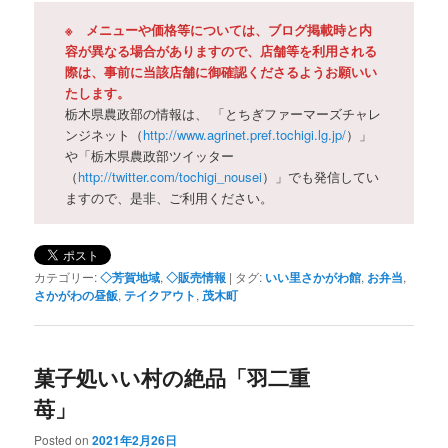
※ メニューや価格等については、ブログ掲載時と内
容が異なる場合がありますので、店舗等を利用される
際は、事前に当該店舗に御確認くださるようお願いい
たします。
栃木県農政部の情報は、 「とちぎファーマーズチャレ
ンジネット（
http://www.agrinet.pref.tochigi.lg.jp/
）」
や「栃木県農政部ツイッター
（
http://twitter.com/tochigi_nousei
）」でも発信してい
ますので、是非、ご利用ください。
カテゴリー:
◇芳賀地域
,
◇販売情報
|
タグ:
いい里さかがわ館
,
お弁当
,
さかがわの昼飯
,
テイクアウト
,
茂木町
菓子処いい村の絶品「羽二重
苺」
Posted on
2021年2月26日