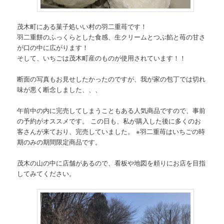
茂木町にある菓子処いい村の羽二重苺です！
羽二重餅のふっくらとした食感、生クリームとつぶ餡と苺の甘さ
が口の中に広がります！
そして、いちごは茂木町産のものが使用されています！！
断面の写真もお見せしたかったのですが、我が家の包丁では切れ
味が悪く断念しました、、、
午前中の内に完売してしまうこともある人気商品ですので、事前
の予約がオススメです。 この日も、私が購入した後に多くのお
客さんが来ており、完売していました。 ※羽二重苺はいちごの時
期のみの期間限定商品です。
茂木の山の中に店舗があるので、看板や地図を頼りにお店を目指
してみてください。