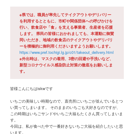
※県では、職員が率先してテイクアウトやデリバリー
を利用するとともに、市町や関係団体への呼びかけを
行い、飲食店や「食」を支える事業者、生産者を応援
します。 県民の皆様におかれましても、本運動に御賛
同いただき、地域の飲食店のテイクアウトやデリバリ
ーを積極的に御利用くださいますようお願いします。
https://www.pref.tochigi.lg.jp/c01/takeout_delivery.html
※外出時は、マスクの着用、3密の回避や手洗いなど、
新型コロナウイルス感染防止対策の徹底をお願いしま
す。
皆様こんにちはiskwです
いちごの美味しい時期なので、直売所にいちごが並んでいるとつ
い買ってしまいます。 そのままのいちごも大好きなのですが、
この時期はいちごサンドやいちご大福もたくさん買ってしまいま
す。
今回は、私が食べた中で一番好きないちご大福を紹介したいと思
います。