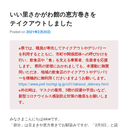
いい里さかがわ館の恵方巻きを
テイクアウトしました
Posted on
2021年2月25日
※県では、職員が率先してテイクアウトやデリバリー
を利用するとともに、市町や関係団体への呼びかけを
行い、飲食店や「食」を支える事業者、生産者を応援
します。 県民の皆様におかれましても、本運動に御賛
同いただき、地域の飲食店のテイクアウトやデリバリ
ーを積極的に御利用くださいますようお願いします。
https://www.pref.tochigi.lg.jp/c01/takeout_delivery.html
※外出時は、マスクの着用、3密の回避や手洗いなど、
新型コロナウイルス感染防止対策の徹底をお願いしま
す。
みなさまこんにちはiskwです。
「節分」は豆まきや恵方巻きでお馴染みですが、「2月3日」と認