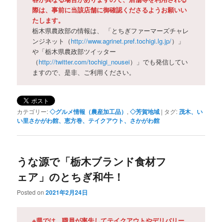
際は、事前に当該店舗に御確認くださるようお願いい
たします。
栃木県農政部の情報は、 「とちぎファーマーズチャレ
ンジネット（
http://www.agrinet.pref.tochigi.lg.jp/
）」
や「栃木県農政部ツイッター
（
http://twitter.com/tochigi_nousei
）」でも発信してい
ますので、是非、ご利用ください。
カテゴリー:
◇グルメ情報（農産加工品）
,
◇芳賀地域
|
タグ:
茂木、い
い里さかがわ館、恵方巻、テイクアウト、さかがわ館
うな源で「栃木ブランド食材フ
ェア」のとちぎ和牛！
Posted on
2021年2月24日
※県では、職員が率先してテイクアウトやデリバリー