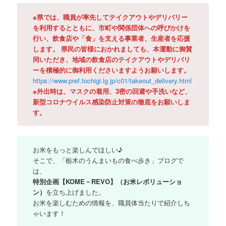
※県では、職員が率先してテイクアウトやデリバリー
を利用するとともに、市町や関係団体への呼びかけを
行い、飲食店や「食」を支える事業者、生産者を応援
します。 県民の皆様におかれましても、本運動に御賛
同いただき、地域の飲食店のテイクアウトやデリバリ
ーを積極的に御利用くださいますようお願いします。
https://www.pref.tochigi.lg.jp/c01/takeout_delivery.html
※外出時は、マスクの着用、3密の回避や手洗いなど、
新型コロナウイルス感染防止対策の徹底をお願いしま
す。
お米をもっと楽しんでほしい♪
そこで、「栃木のうんまいもの食べ歩き」ブログで
は、
特別企画【KOME－REVO】（お米レボリューショ
ン）
を立ち上げました。
お米を楽しむための情報を、職員体当たりで紹介しち
ゃいます！