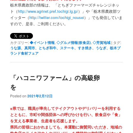
栃木県農政部の情報は、 「とちぎファーマーズチャレンジネッ
ト（
http://www.agrinet.pref.tochigi.lg.jp/
）」や「栃木県農政部ツ
イッター（
http://twitter.com/tochigi_nousei
）」でも発信していま
すので、是非、ご利用ください。
カテゴリー:
◆イベント情報
,
◇グルメ情報(飲食店)
,
◇芳賀地域
|
タグ:
うな源、真岡市、とちぎ和牛、ステーキ、すき焼き、うなぎ、栃木ブ
ランド食材フェア
「ハコニワファーム」の高級卵
を
Posted on
2021年2月12日
※県では、職員が率先してテイクアウトやデリバリーを利用する
とともに、市町や関係団体への呼びかけを行い、飲食店や「食」
を支える事業者、生産者を応援します。
県民の皆様におかれましても、本運動に御賛同いただき、地域の