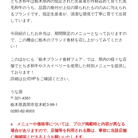
とちぎ和牛は栃木県内の指定された生産者が丹精込めて育てた黒
毛和牛のうち、品質の格付が上位の限られたもののみに与えられ
るブランドです。指定生産者が、清潔な環境で丁寧に育てて出荷
しています。
今回紹介したお弁当は、期間限定のメニューとなっておりますの
で、この機会に栃木のブランド食材を召し上がってみてくださ
い！
このほかにも「栃木ブランド食材フェア」では、県内の様々な店
舗でとちぎ和牛やスカイベリーを使用した特別メニューを提供し
ております！
詳細は公式HPをご確認ください。
うな源
〒321-4361
栃木県真岡市並木町3-99-1
0285-82-8003
※ メニューや価格等については、ブログ掲載時と内容が異なる
場合がありますので、店舗等を利用される際は、事前に当該店舗
に御確認くださるようお願いいたします。