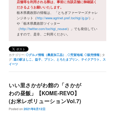
店舗等を利用される際は、事前に当該店舗に御確認く
ださるようお願いいたします。
栃木県農政部の情報は、 「とちぎファーマーズチャレ
ンジネット（
http://www.agrinet.pref.tochigi.lg.jp/
）」
や「栃木県農政部ツイッター
（
http://twitter.com/tochigi_nousei
）」でも発信してい
ますので、是非、ご利用ください。
カテゴリー:
◇グルメ情報（農産加工品）
,
◇芳賀地域
,
◇販売情報
|
タ
グ:
道の駅ましこ、益子、プリン、とろたまプリン、テイクアウト、ス
イーツ
いい里さかがわ館の「さかが
わの昼飯」【KOME-REVO】
(お米レボリューションVol.7)
Posted on
2021年8月12日