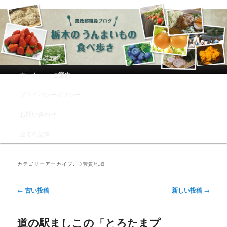
農政部職員ブログ「栃木のうんまい
もの食べ歩き」
メインメニュー
ホーム
ご案内
メインコンテンツへ移動
サブコンテンツへ移動
プライバシーポリシー
お問い合わせ
全ての記事
カテゴリーアーカイブ:
◇芳賀地域
投稿ナビゲーション
←
古い投稿
新しい投稿
→
道の駅ましこの「とろたまプ