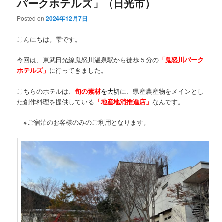
パークホテルズ」（日光市）
Posted on
2024年12月7日
こんにちは。雫です。
今回は、東武日光線鬼怒川温泉駅から徒歩５分の
「鬼怒川パーク
ホテルズ」
に行ってきました。
こちらのホテルは、
旬の素材
を大切
に、県産農産物をメインとし
た創作料理を提供している
「地産地消推進店」
なんです。
※ご宿泊のお客様のみのご利用となります。