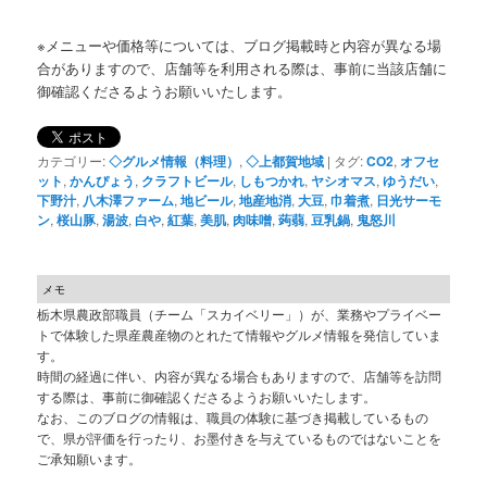
※メニューや価格等については、ブログ掲載時と内容が異なる場
合がありますので、店舗等を利用される際は、事前に当該店舗に
御確認くださるようお願いいたします。
カテゴリー:
◇グルメ情報（料理）
,
◇上都賀地域
|
タグ:
CO2
,
オフセ
ット
,
かんぴょう
,
クラフトビール
,
しもつかれ
,
ヤシオマス
,
ゆうだい
,
下野汁
,
八木澤ファーム
,
地ビール
,
地産地消
,
大豆
,
巾着煮
,
日光サーモ
ン
,
桜山豚
,
湯波
,
白や
,
紅葉
,
美肌
,
肉味噌
,
蒟蒻
,
豆乳鍋
,
鬼怒川
メモ
栃木県農政部職員（チーム「スカイベリー」）が、業務やプライベー
トで体験した県産農産物のとれたて情報やグルメ情報を発信していま
す。
時間の経過に伴い、内容が異なる場合もありますので、店舗等を訪問
する際は、事前に御確認くださるようお願いいたします。
なお、このブログの情報は、職員の体験に基づき掲載しているもの
で、県が評価を行ったり、お墨付きを与えているものではないことを
ご承知願います。