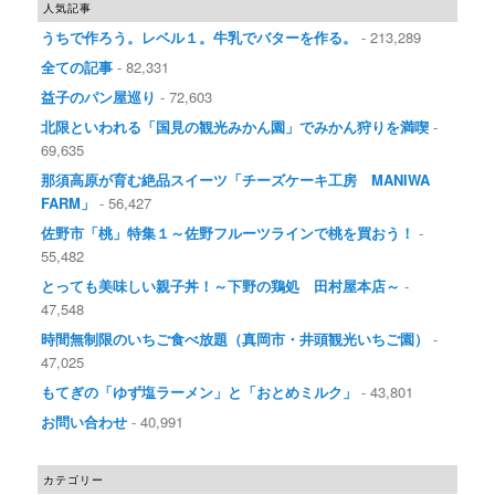
人気記事
うちで作ろう。レベル１。牛乳でバターを作る。
- 213,289
全ての記事
- 82,331
益子のパン屋巡り
- 72,603
北限といわれる「国見の観光みかん園」でみかん狩りを満喫
-
69,635
那須高原が育む絶品スイーツ「チーズケーキ工房 MANIWA
FARM」
- 56,427
佐野市「桃」特集１～佐野フルーツラインで桃を買おう！
-
55,482
とっても美味しい親子丼！～下野の鶏処 田村屋本店～
-
47,548
時間無制限のいちご食べ放題（真岡市・井頭観光いちご園）
-
47,025
もてぎの「ゆず塩ラーメン」と「おとめミルク」
- 43,801
お問い合わせ
- 40,991
カテゴリー