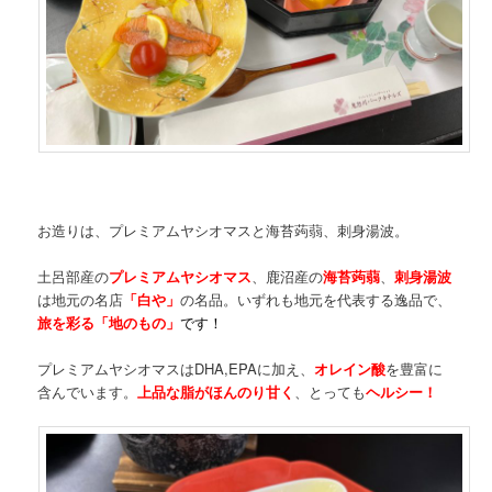
お造りは、プレミアムヤシオマスと海苔蒟蒻、刺身湯波。
土呂部産の
プレミアムヤシオマス
、鹿沼産の
海苔蒟蒻
、
刺身湯波
は地元の名店
「白や」
の名品。いずれも地元を代表する逸品で、
旅を彩る「地のもの」
です！
プレミアムヤシオマスはDHA,EPAに加え、
オレイン酸
を豊富に
含んでいます。
上品な脂がほんのり甘く
、とっても
ヘルシー！