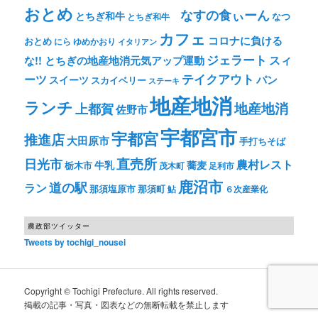
おとめ
なすの食ぃーん
とちぎ和牛
なつ
とちぎ和牛
カフェ
コロナに負ける
おとめ
ゆめかおり
にら
イタリアン
ジェラート
スィ
な!! とちぎの地産地消元気アップ運動
テイクアウト
ーツ
パン
スイーツ
スカイベリー
ステーキ
地産地消
ランチ
上都賀
地産地消
佐野市
宇都宮市
宇都宮
推進店
大田原市
手打ちそば
直売所
日光市
農村レスト
牛乳
蕎麦
栃木市
茂木町
足利市
鹿沼市
道の駅
ラン
那須塩原市
那須町
鮎
６次産業化
農政部ツイッター
Tweets by tochigi_nousei
Copyright © Tochigi Prefecture. All rights reserved.
掲載の記事・写真・図表などの無断転載を禁止します