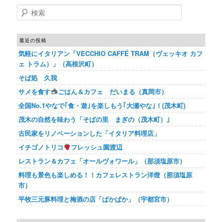
検索
最近の投稿
気軽にイタリアン「VECCHIO CAFFÉ TRAM（ヴェッキオ カフ
ェ トラム）」（高根沢町）
そば処 久我
サメを食す
ごはん＆カフェ だいまる（真岡市）
全国No.1やなで｢食・遊｣を楽しもう｢大瀬やな｣！(茂木町)
茂木の自然を味わう「そばの里 まぎの（茂木町）｣
古民家をリノベーションした「イタリア料理店」
イチゴノトリコ
フレッシュ園渡辺
レストラン＆カフェ「オールヴォワール」（那須塩原市）
料理も景色も楽しめる！！カフェレストラン洋燈（那須塩原
市）
平牧三元豚料理と梅酒の店「ぱかぱか」（宇都宮市）