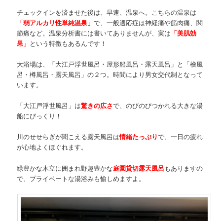
チェックインを済ませた後は、早速、温泉へ。こちらの温泉は
「弱アルカリ性単純温泉」
で、一般適応症は神経痛や筋肉痛、関
節痛など。温泉分析書には書いてありませんが、実は
「美肌効
果」
という特徴もあるんです！
大浴場は、「大江戸浮世風呂・屋形船風呂・露天風呂」と「檜風
呂・樽風呂・露天風呂」の２つ。時間により男女交代制となって
います。
「大江戸浮世風呂」は
驚きの広さ
で、のびのびつかれる大きな湯
船にびっくり！
川のせせらぎが聞こえる露天風呂は
情緒たっぷり
で、一日の疲れ
が心地よくほぐれます。
緑豊かな木立に囲まれ野趣豊かな
庭園貸切露天風呂
もありますの
で、プライベートな湯浴みも愉しめますよ。