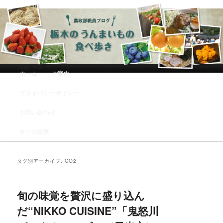
農政部職員ブログ「栃木のうんまい
もの食べ歩き」
メインメニュー
ホーム
ご案内
メインコンテンツへ移動
サブコンテンツへ移動
プライバシーポリシー
お問い合わせ
全ての記事
タグ別アーカイブ:
CO2
旬の味覚を贅沢に盛り込ん
だ“NIKKO CUISINE”「鬼怒川