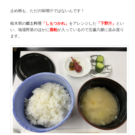
止め椀も、ただの味噌汁ではないんです！
栃木県の
郷土料理
「しもつかれ」
をアレンジした
「下野汁」
とい
い、地場野菜のほかに
酒粕
が入っているので五臓六腑に染み渡り
ます。