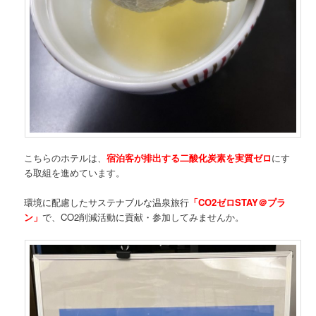
こちらのホテルは、
宿泊客が排出する二酸化炭素を実質ゼロ
にす
る取組を進めています。
環境に配慮したサステナブルな温泉旅行
「CO2ゼロSTAY＠プラ
ン」
で、CO2削減活動に貢献・参加してみませんか。