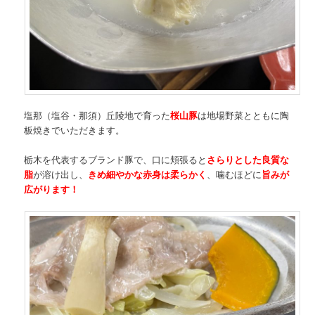
塩那（塩谷・那須）丘陵地で育った
桜山豚
は地場野菜とともに陶
板焼きでいただきます。
栃木を代表するブランド豚で、口に頬張ると
さらりとした良質な
脂
が溶け出し、
きめ細やかな赤身は柔らかく
、噛むほどに
旨みが
広がります！