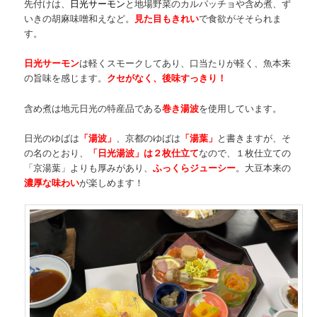
先付けは、
日光サーモン
と地場野菜のカルパッチョや含め煮、ず
いきの胡麻味噌和えなど。
見た目もきれい
で食欲がそそられま
す。
日光サーモン
は軽くスモークしてあり、口当たりが軽く、魚本来
の旨味を感じます。
クセがなく、後味すっきり！
含め煮は地元日光の特産品である
巻き湯波
を使用しています。
日光のゆばは
「湯波」
、京都のゆばは
「湯葉」
と書きますが、そ
の名のとおり、
「日光湯波」は２枚仕立て
なので、１枚仕立ての
「京湯葉」よりも厚みがあり、
ふっくらジューシー
。大豆本来の
濃厚な味わい
が楽しめます！