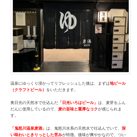
温泉にゆっくり浸かってリフレッシュした後は、まずは
地ビール
（クラフトビール）
をいただきます。
奥日光の天然水で仕込んだ
「日光いろはビール」
は、麦芽をふん
だんに使用しているので、
麦の旨味と重厚なコク
が感じられま
す。
「鬼怒川温泉麦酒」
は、鬼怒川水系の天然水で仕込んでいて、
深
い味わいときりっとした苦み
が特徴。後味が爽やかなので、つい