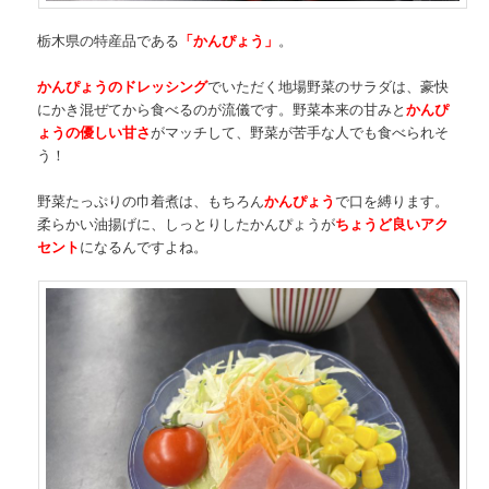
栃木県の特産品である
「かんぴょう」
。
かんぴょうのドレッシング
でいただく地場野菜のサラダは、豪快
にかき混ぜてから食べるのが流儀です。野菜本来の甘みと
かんぴ
ょうの優しい甘さ
がマッチして、野菜が苦手な人でも食べられそ
う！
野菜たっぷりの巾着煮は、もちろん
かんぴょう
で口を縛ります。
柔らかい油揚げに、しっとりしたかんぴょうが
ちょうど良いアク
セント
になるんですよね。