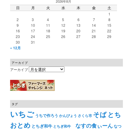
2026年8月
日
月
火
水
木
金
土
1
2
3
4
5
6
7
8
9
10
11
12
13
14
15
16
17
18
19
20
21
22
23
24
25
26
27
28
29
30
31
« 12月
アーカイブ
アーカイブ
タグ
いちご
そば
とち
うちで作ろう
かんぴょう
さくら市
おとめ
なすの食ぃーん
とちぎ和牛
なつ
とちぎ和牛