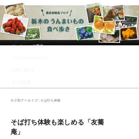
農政部職員ブログ「栃木のうんまい
もの食べ歩き」
メインメニュー
ホーム
ご案内
メインコンテンツへ移動
サブコンテンツへ移動
プライバシーポリシー
お問い合わせ
全ての記事
タグ別アーカイブ:
そば打ち体験
そば打ち体験も楽しめる「友蕎
庵」