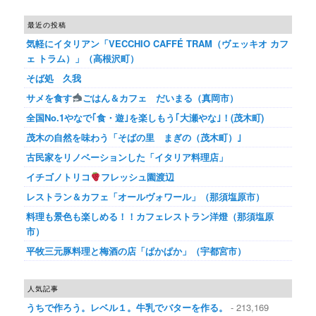
最近の投稿
気軽にイタリアン「VECCHIO CAFFÉ TRAM（ヴェッキオ カフ
ェ トラム）」（高根沢町）
そば処 久我
サメを食す
ごはん＆カフェ だいまる（真岡市）
全国No.1やなで｢食・遊｣を楽しもう｢大瀬やな｣！(茂木町)
茂木の自然を味わう「そばの里 まぎの（茂木町）｣
古民家をリノベーションした「イタリア料理店」
イチゴノトリコ
フレッシュ園渡辺
レストラン＆カフェ「オールヴォワール」（那須塩原市）
料理も景色も楽しめる！！カフェレストラン洋燈（那須塩原
市）
平牧三元豚料理と梅酒の店「ぱかぱか」（宇都宮市）
人気記事
うちで作ろう。レベル１。牛乳でバターを作る。
- 213,169