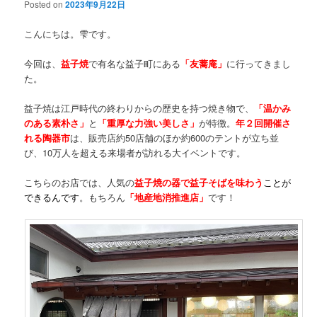
Posted on
2023年9月22日
こんにちは。雫です。
今回は、
益子焼
で有名な益子町にある
「友蕎庵」
に行ってきまし
た。
益子焼は江戸時代の終わりからの歴史を持つ焼き物で、
「温かみ
のある素朴さ」
と
「重厚な力強い美しさ」
が特徴。
年２回開催さ
れる陶器市
は、販売店約50店舗のほか約600のテントが立ち並
び、10万人を超える来場者が訪れる大イベントです。
こちらのお店では、人気の
益子焼の器で益子そばを味わう
ことが
できるんです
。もちろん
「地産地消推進店」
です！