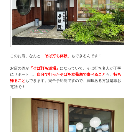
このお店、なんと
「そば打ち体験」
もできるんです！
お店の奥が
「そば打ち道場」
になっていて、そば打ち名人が丁寧
にサポートし、
自分で打ったそばを友蕎庵で食べること
も、
持ち
帰ること
もできます。完全予約制ですので、興味ある方は是非お
電話で！