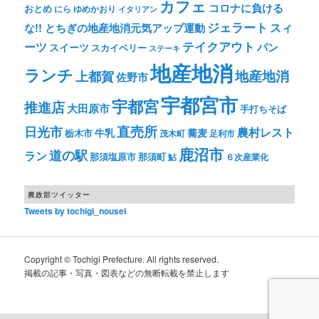
カフェ
コロナに負ける
おとめ
ゆめかおり
にら
イタリアン
ジェラート
スィ
な!! とちぎの地産地消元気アップ運動
テイクアウト
ーツ
パン
スイーツ
スカイベリー
ステーキ
地産地消
ランチ
上都賀
地産地消
佐野市
宇都宮市
宇都宮
推進店
大田原市
手打ちそば
直売所
日光市
農村レスト
牛乳
蕎麦
栃木市
茂木町
足利市
鹿沼市
道の駅
ラン
那須塩原市
那須町
鮎
６次産業化
農政部ツイッター
Tweets by tochigi_nousei
Copyright © Tochigi Prefecture. All rights reserved.
掲載の記事・写真・図表などの無断転載を禁止します