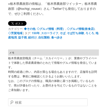
※栃木県農政部の情報は、「栃木県農政部ツイッター」栃木県農
政部（@tochigi_nousei）さん / Twitterでも発信しておりますの
で、ぜひご利用ください。
カテゴリー:
◆その他
,
◇グルメ情報（料理）
,
◇グルメ情報(飲食店)
,
◇芳賀地域
|
タグ:
150年
,
スローライフ
,
そば
,
そば打ち体験
,
ろくろ
,
地
産地消
,
益子焼
,
絵付け
,
自社製粉
,
食べ歩き
メモ
栃木県農政部職員（チーム「スカイベリー」）が、業務やプライベー
トで体験した県産農産物のとれたて情報やグルメ情報を発信していま
す。
時間の経過に伴い、内容が異なる場合もありますので、店舗等を訪問
する際は、事前に御確認くださるようお願いいたします。
なお、このブログの情報は、職員の体験に基づき掲載しているもの
で、県が評価を行ったり、お墨付きを与えているものではないことを
ご承知願います。
検索