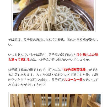
そば湯は、益子焼の急須に入れてご提供。蓋の水玉模様が愛らし
い。
いつも飲んでいるそば湯が、益子焼の器で飲むと
ひと味もふた味
も違って感じる
のは、益子焼の持つ魅力のせいでしょうか。
益子町は観光の街ですので、町内には
「益子焼陶芸体験」
ができ
るお店もあります。ろくろ体験や絵付けなどで過ごした後、お腹
が空いたら「そば打ち体験」。益子町で
スローな一日
を過ごして
みてはいかがでしょうか？