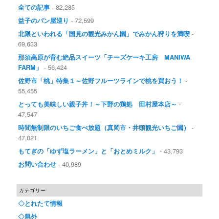
全ての記事
- 82,285
益子のパン屋巡り
- 72,599
北限といわれる「国見の観光みかん園」でみかん狩りを満喫
-
69,633
那須高原が育む絶品スイーツ「チーズケーキ工房 MANIWA
FARM」
- 56,424
佐野市「桃」特集１～佐野フルーツラインで桃を買おう！
-
55,455
とっても美味しい親子丼！～下野の鶏処 田村屋本店～
-
47,547
時間無制限のいちご食べ放題（真岡市・井頭観光いちご園）
-
47,021
もてぎの「ゆず塩ラーメン」と「おとめミルク」
- 43,793
お問い合わせ
- 40,989
カテゴリー
◇とれたて情報
◇県外