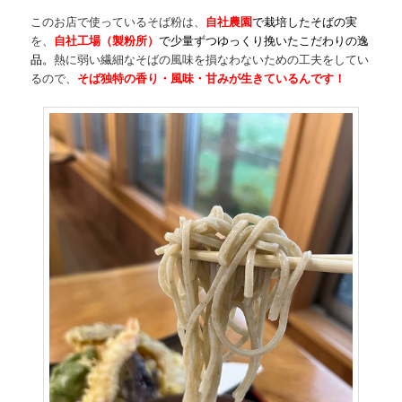
このお店で使っているそば粉は、
自社農園
で栽培
したそばの実
を、
自社工場（製粉所）
で少量ずつゆっくり挽いたこだわりの逸
品
。
熱に弱い繊細なそばの風味を損なわないための工夫をしてい
るので、
そば独特の香り・風味・甘みが生きているんです！