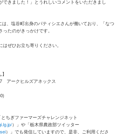
ができました！」とうれしいコメントをいただきまし
坂さんには、塩谷町出身のパティシエさんが働いており、「なつ
さったのがきっかけです。
にはぜひお立ち寄りください。
ん】
-37 アークヒルズアネックス
0)
「とちぎファーマーズチャレンジネット
.lg.jp/
）」や「栃木県農政部ツイッター
usei
）」でも発信していますので、是非、ご利用くださ