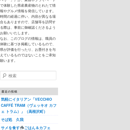
で体験した県産農産物のとれたて情
報やグルメ情報を発信しています。
時間の経過に伴い、内容が異なる場
合もありますので、店舗等を訪問す
る際は、事前に御確認くださるよう
お願いいたします。
なお、このブログの情報は、職員の
体験に基づき掲載しているもので、
県が評価を行ったり、お墨付きを与
えているものではないことをご承知
願います。
検索
最近の投稿
気軽にイタリアン「VECCHIO
CAFFÉ TRAM（ヴェッキオ カフ
ェ トラム）」（高根沢町）
そば処 久我
サメを食す
ごはん＆カフェ