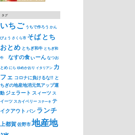
タグ
いちご
うちで作ろう
かん
そば
とち
ぴょう
さくら市
おとめ
とちぎ和牛
とちぎ和
なすの食ぃーん
なつお
牛
カ
とめ
ゆめかおり
にら
イタリアン
フェ
コロナに負けるな!! と
ちぎの地産地消元気アップ運
ジェラート
スィーツ
動
ス
テ
イーツ
スカイベリー
ステーキ
ランチ
イクアウト
パン
地産地
上都賀
佐野市