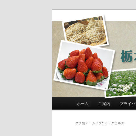
農政部職員ブ
き」
メインメニュー
ホーム
ご案内
プライバ
メインコンテンツへ移動
サブコンテンツへ移動
タグ別アーカイブ:
アークヒルズ