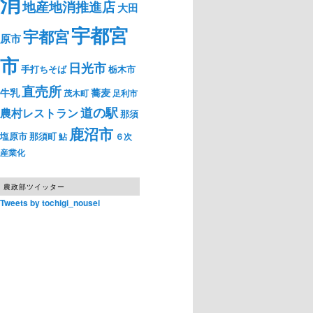
消
地産地消推進店
大田
宇都宮
宇都宮
原市
市
日光市
手打ちそば
栃木市
直売所
牛乳
蕎麦
茂木町
足利市
道の駅
農村レストラン
那須
鹿沼市
塩原市
那須町
鮎
６次
産業化
農政部ツイッター
Tweets by tochigi_nousei