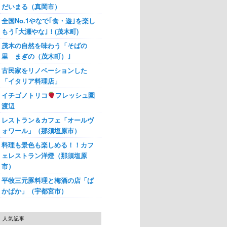
だいまる（真岡市）
全国No.1やなで｢食・遊｣を楽し
もう｢大瀬やな｣！(茂木町)
茂木の自然を味わう「そばの
里 まぎの（茂木町）｣
古民家をリノベーションした
「イタリア料理店」
イチゴノトリコ
フレッシュ園
渡辺
レストラン＆カフェ「オールヴ
ォワール」（那須塩原市）
料理も景色も楽しめる！！カフ
ェレストラン洋燈（那須塩原
市）
平牧三元豚料理と梅酒の店「ぱ
かぱか」（宇都宮市）
人気記事