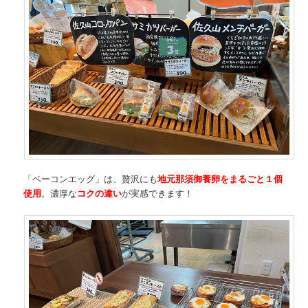
「ベーコンエッグ」は、贅沢にも
地元那須御養卵をまるごと１個
使用
。濃厚な
コクの違い
が実感できます！