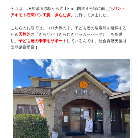
今回は、JR那須塩原駅から約１km。国道４号線に面した
パン・
アキモト石窯パン工房「きらむぎ」
に行ってきました。
こちらのお店では、コロナ禍の中、子ども達の居場所を確保する
ため
天然芝
の「きらサパ（きらむぎサッカーパーク）」を整備
し、
子ども達の未来をサポート
しているんです。社会貢献支援財
団奨励賞受賞！