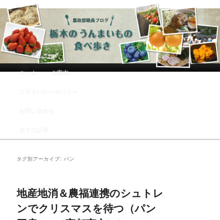
農政部職員ブログ「栃木のうんまい
もの食べ歩き」
メインメニュー
ホーム
ご案内
メインコンテンツへ移動
サブコンテンツへ移動
プライバシーポリシー
お問い合わせ
全ての記事
タグ別アーカイブ:
パン
地産地消＆農福連携のシュトレ
ンでクリスマスを待つ（パン