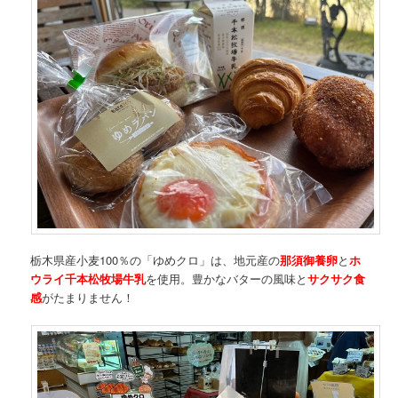
栃木県産小麦100％の「ゆめクロ」は、地元産の
那須御養卵
と
ホ
ウライ千本松牧場牛乳
を使用。豊かなバターの風味と
サクサク食
感
がたまりません！