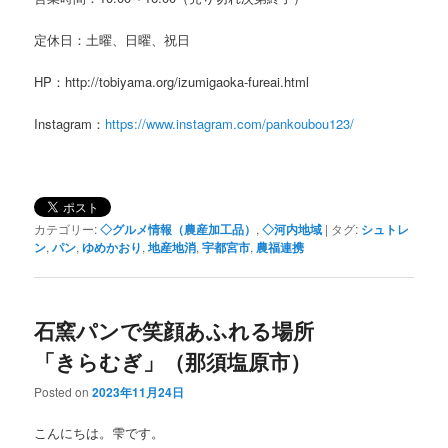
定休日：土曜、日曜、祝日
HP：http://tobiyama.org/izumigaoka-fureai.html
Instagram：
https://www.instagram.com/pankoubou123/
カテゴリー:
◇グルメ情報（農産加工品）
,
◇河内地域
|
タグ:
シュトレ
ン
,
パン
,
ゆめかおり
,
地産地消
,
宇都宮市
,
農福連携
石窯パンで笑顔あふれる場所
「きらむぎ」（那須塩原市）
Posted on
2023年11月24日
こんにちは。雫です。