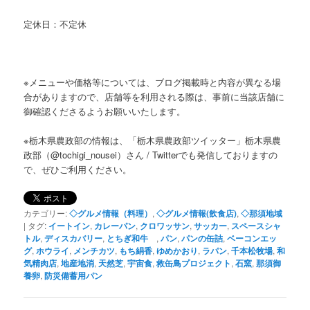
定休日：不定休
※メニューや価格等については、ブログ掲載時と内容が異なる場
合がありますので、店舗等を利用される際は、事前に当該店舗に
御確認くださるようお願いいたします。
※栃木県農政部の情報は、「栃木県農政部ツイッター」栃木県農
政部（@tochigi_nousei）さん / Twitterでも発信しておりますの
で、ぜひご利用ください。
カテゴリー:
◇グルメ情報（料理）
,
◇グルメ情報(飲食店)
,
◇那須地域
|
タグ:
イートイン
,
カレーパン
,
クロワッサン
,
サッカー
,
スペースシャ
トル
,
ディスカバリー
,
とちぎ和牛
,
パン
,
パンの缶詰
,
ベーコンエッ
グ
,
ホウライ
,
メンチカツ
,
もち絹香
,
ゆめかおり
,
ラパン
,
千本松牧場
,
和
気精肉店
,
地産地消
,
天然芝
,
宇宙食
,
救缶鳥プロジェクト
,
石窯
,
那須御
養卵
,
防災備蓄用パン