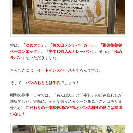
雫は、
「ゆめクロ」、「佐久山メンチバーガー」、「那須御養卵
ベーコンエッグ」、「牛すじ煮込みカレーパン」、
それと
「ゆめ
ラパン」
をいただきました。
きらむぎには、
イートインスペース
もあるんですよ。
そして、
パンのおともは牛乳
でしょう！
昭和の刑事ドラマでは、「あんぱん」と「牛乳」の組み合わせが
鉄板でした。実際に、そんな張り込みシーンを見たことはありま
せんが、
こだわりの千本松牧場の牛乳とパンの相性の良さは間違
いなし！