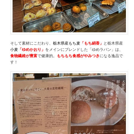
そして素材にこだわり、
栃木県産もち麦
「もち絹香」
と栃木県産
小麦
「ゆめかおり」
をメインにブレンドした「ゆめラパン」は、
食物繊維が豊富
で健康的。
もちもち食感がやみつき
になる逸品で
す！