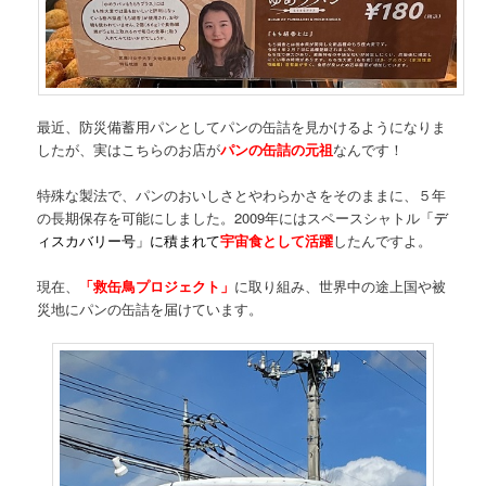
最近、防災備蓄用パンとしてパンの缶詰を見かけるようになりま
したが、実はこちらのお店が
パンの缶詰の元祖
なんです！
特殊な製法で、パンのおいしさとやわらかさをそのままに、５年
の長期保存を可能にしました。2009年にはスペースシャトル
「デ
ィスカバリー号」に積まれて
宇宙食として活躍
したんですよ。
現在、
「救缶鳥プロジェクト」
に取り組み、世界中の途上国や被
災地にパンの缶詰を届けています。