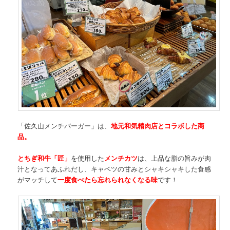
「佐久山メンチバーガー」は、
地元和気精肉店とコラボした商
品。
とちぎ和牛「匠」
を使用した
メンチカツ
は、上品な脂の旨みが肉
汁となってあふれだし、キャベツの甘みとシャキシャキした食感
がマッチして
一度食べたら忘れられなくなる味
です！