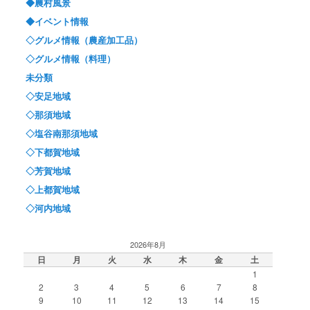
◆農村風景
◆イベント情報
◇グルメ情報（農産加工品）
◇グルメ情報（料理）
未分類
◇安足地域
◇那須地域
◇塩谷南那須地域
◇下都賀地域
◇芳賀地域
◇上都賀地域
◇河内地域
2026年8月
日
月
火
水
木
金
土
1
2
3
4
5
6
7
8
9
10
11
12
13
14
15