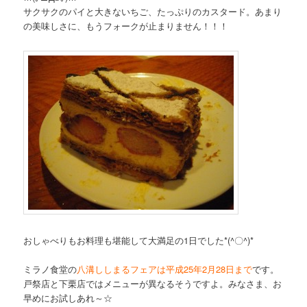
サクサクのパイと大きないちご、たっぷりのカスタード。あまり
の美味しさに、もうフォークが止まりません！！！
おしゃべりもお料理も堪能して大満足の1日でした*(^〇^)*
ミラノ食堂の
八溝ししまるフェアは平成25年2月28日まで
です
。
戸祭店と下栗店ではメニューが異なるそうですよ。みなさま、お
早めにお試しあれ～☆