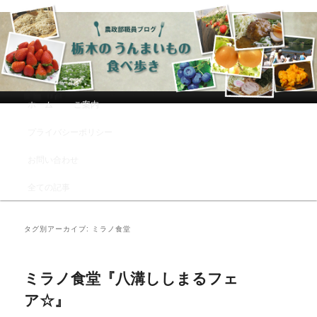
農政部職員ブログ「栃木のうんまい
もの食べ歩き」
メインメニュー
ホーム
ご案内
メインコンテンツへ移動
サブコンテンツへ移動
プライバシーポリシー
お問い合わせ
全ての記事
タグ別アーカイブ:
ミラノ食堂
ミラノ食堂『八溝ししまるフェ
ア☆』