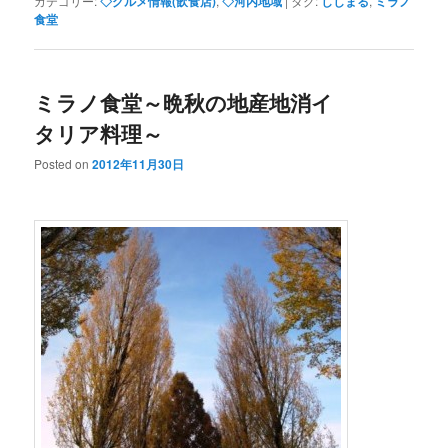
カテゴリー:
◇グルメ情報(飲食店)
,
◇河内地域
|
タグ:
ししまる
,
ミラノ
食堂
ミラノ食堂～晩秋の地産地消イ
タリア料理～
Posted on
2012年11月30日