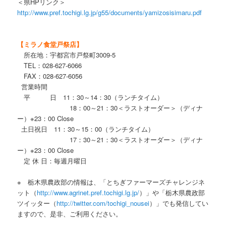
＜県HPリンク＞
http://www.pref.tochigi.lg.jp/g55/documents/yamizosisimaru.pdf
【ミラノ食堂戸祭店】
所在地：宇都宮市戸祭町3009-5
TEL：028-627-6066
FAX：028-627-6056
営業時間
平 日 11：30～14：30（ランチタイム）
18：00～21：30＜ラストオーダー＞（ディナ
ー）※23：00 Close
土日祝日 11：30～15：00（ランチタイム）
17：30～21：30＜ラストオーダー＞（ディナ
ー）※23：00 Close
定 休 日：毎週月曜日
※ 栃木県農政部の情報は、「とちぎファーマーズチャレンジネ
ット（
http://www.agrinet.pref.tochigi.lg.jp/
）」や「栃木県農政部
ツイッター（
http://twitter.com/tochigi_nousei
）」でも発信してい
ますので、是非、ご利用ください。