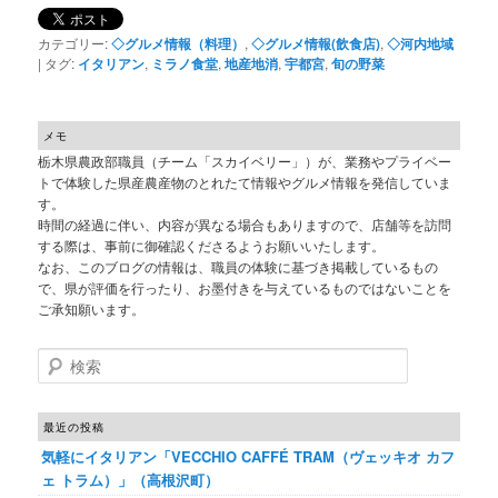
カテゴリー:
◇グルメ情報（料理）
,
◇グルメ情報(飲食店)
,
◇河内地域
|
タグ:
イタリアン
,
ミラノ食堂
,
地産地消
,
宇都宮
,
旬の野菜
メモ
栃木県農政部職員（チーム「スカイベリー」）が、業務やプライベー
トで体験した県産農産物のとれたて情報やグルメ情報を発信していま
す。
時間の経過に伴い、内容が異なる場合もありますので、店舗等を訪問
する際は、事前に御確認くださるようお願いいたします。
なお、このブログの情報は、職員の体験に基づき掲載しているもの
で、県が評価を行ったり、お墨付きを与えているものではないことを
ご承知願います。
検索
最近の投稿
気軽にイタリアン「VECCHIO CAFFÉ TRAM（ヴェッキオ カフ
ェ トラム）」（高根沢町）