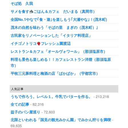
そば処 久我
サメを食す
ごはん＆カフェ だいまる（真岡市）
全国No.1やなで｢食・遊｣を楽しもう｢大瀬やな｣！(茂木町)
茂木の自然を味わう「そばの里 まぎの（茂木町）｣
古民家をリノベーションした「イタリア料理店」
イチゴノトリコ
フレッシュ園渡辺
レストラン＆カフェ「オールヴォワール」（那須塩原市）
料理も景色も楽しめる！！カフェレストラン洋燈（那須塩原
市）
平牧三元豚料理と梅酒の店「ぱかぱか」（宇都宮市）
人気記事
うちで作ろう。レベル１。牛乳でバターを作る。
- 213,218
全ての記事
- 82,316
益子のパン屋巡り
- 72,603
北限といわれる「国見の観光みかん園」でみかん狩りを満喫
-
69,635