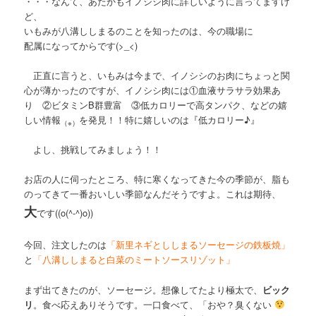
・・・なんて、あたかもイノシシ肉に詳しいように言ってますけ
ど、
いもみが八溝ししまるのことを知ったのは、今の職場に
配属になってからです(>_<)
正直に言うと、いもみは今まで、イノシシのお肉にちょっと関
心が薄かったのですが、イノシシ肉には①血液サラサラ効果あ
り ②ビタミンB群豊富 ③低カロリーで高タンパク、などの嬉
しい情報
を発見！！特に嬉しいのは『低カロリー♪』
（※）
よし、挑戦してみましょう！！
お店の人に伺ったところ、特に寒くなってきた今の季節が、脂も
のってきて一番おいしい季節なんだそうですよ。これは期待、
大
です((o(^-^)o))
今回、注文したのは
「新里ネギとししまるソーセージの鉄板焼」
と
「八溝ししまると白菜のミートソースリゾット」
まず出てきたのが、ソーセージ。想像してたより極太で、
ビック
リ
。食べ応えありそうです。一口食べて、「おや？臭くない