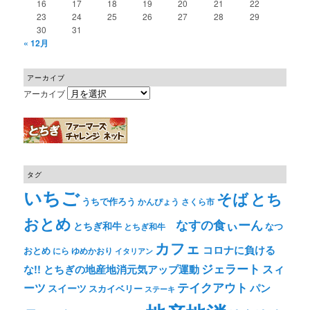
16
17
18
19
20
21
22
23
24
25
26
27
28
29
30
31
« 12月
アーカイブ
アーカイブ
タグ
いちご
そば
とち
うちで作ろう
かんぴょう
さくら市
おとめ
なすの食ぃーん
とちぎ和牛
なつ
とちぎ和牛
カフェ
コロナに負ける
おとめ
ゆめかおり
にら
イタリアン
ジェラート
スィ
な!! とちぎの地産地消元気アップ運動
テイクアウト
ーツ
パン
スイーツ
スカイベリー
ステーキ