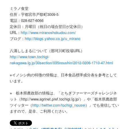
ミラノ食堂
住所：宇都宮市戸祭町3009-5
電話：028-627-6066
定休日：月曜日（祝日の場合翌日が定休日）
URL：
http://www.miranoshokudou.com/
ブログ：
http://blogs.yahoo.co.jp/u_mirano
八溝ししまるについて（那珂川町役場URL）
http://www.town.tochigi-
nakagawa.lg.jp/30section/035noushin/2012-0206-1710-47.html
※イノシシ肉の特徴の情報は、日本食品標準成分表を参考として
います。
※ 栃木県農政部の情報は、「とちぎファーマーズチャレンジネ
ット（http://www.agrinet.pref.tochigi.lg.jp/）」や「栃木県農政部
ツイッター（
http://twitter.com/tochigi_nousei
）」でも発信してい
ますので、是非、ご利用ください。