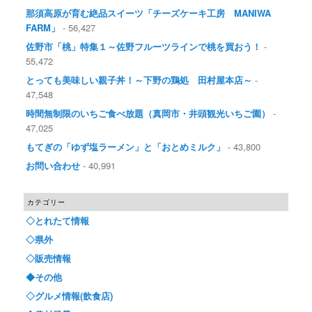
那須高原が育む絶品スイーツ「チーズケーキ工房 MANIWA
FARM」
- 56,427
佐野市「桃」特集１～佐野フルーツラインで桃を買おう！
-
55,472
とっても美味しい親子丼！～下野の鶏処 田村屋本店～
-
47,548
時間無制限のいちご食べ放題（真岡市・井頭観光いちご園）
-
47,025
もてぎの「ゆず塩ラーメン」と「おとめミルク」
- 43,800
お問い合わせ
- 40,991
カテゴリー
◇とれたて情報
◇県外
◇販売情報
◆その他
◇グルメ情報(飲食店)