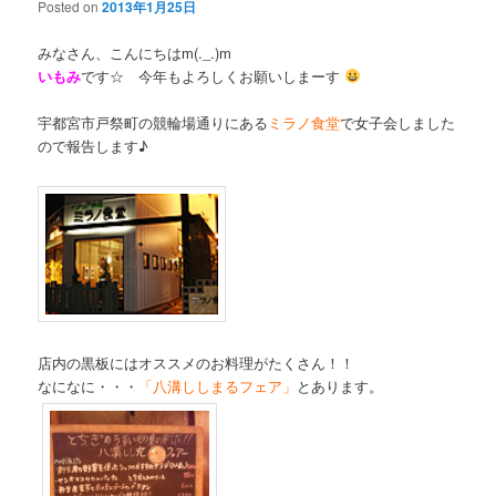
Posted on
2013年1月25日
みなさん、こんにちはm(._.)m
いもみ
です☆ 今年もよろしくお願いしまーす
宇都宮市戸祭町の競輪場通りにある
ミラノ食堂
で女子会
しました
ので報告します♪
店内の黒板にはオススメのお料理がたくさん！！
なになに・・・
「八溝ししまるフェア」
とあります。