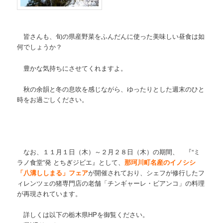
皆さんも、旬の県産野菜をふんだんに使った美味しい昼食は如
何でしょうか？
豊かな気持ちにさせてくれますよ。
秋の余韻と冬の息吹を感じながら、ゆったりとした週末のひと
時をお過ごしください。
なお、１１月１日（木）～２月２８日（木）の期間、
『“ミ
ラノ食堂”発 とちぎジビエ』
として、
那珂川町名産のイノシシ
「八溝ししまる」フェア
が開催されており、シェフが修行したフ
ィレンツェの猪専門店の老舗「チンギャーレ・ビアンコ」の料理
が再現されています。
詳しくは以下の栃木県HPを御覧ください。