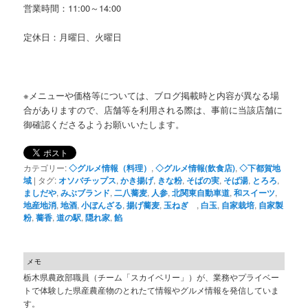
営業時間：11:00～14:00
定休日：月曜日、火曜日
※メニューや価格等については、ブログ掲載時と内容が異なる場
合がありますので、店舗等を利用される際は、事前に当該店舗に
御確認くださるようお願いいたします。
カテゴリー:
◇グルメ情報（料理）
,
◇グルメ情報(飲食店)
,
◇下都賀地
域
|
タグ:
オソバチップス
,
かき揚げ
,
きな粉
,
そばの実
,
そば湯
,
とろろ
,
ましだや
,
みぶブランド
,
二八蕎麦
,
人参
,
北関東自動車道
,
和スイーツ
,
地産地消
,
地酒
,
小ぼんざる
,
揚げ蕎麦
,
玉ねぎ
,
白玉
,
自家栽培
,
自家製
粉
,
蕎香
,
道の駅
,
隠れ家
,
餡
メモ
栃木県農政部職員（チーム「スカイベリー」）が、業務やプライベー
トで体験した県産農産物のとれたて情報やグルメ情報を発信していま
す。