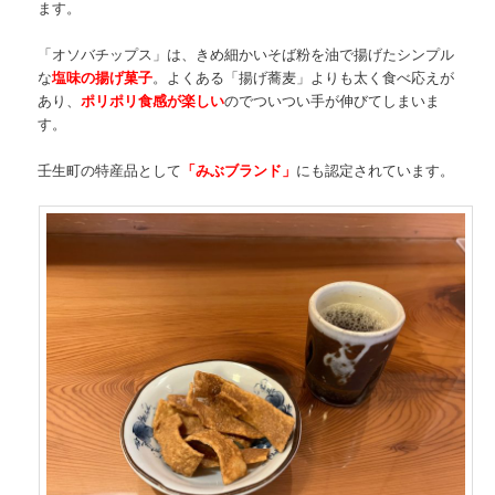
ます。
「オソバチップス」は、きめ細かいそば粉を油で揚げたシンプル
な
塩味の揚げ菓子
。よくある「揚げ蕎麦」よりも太く食べ応えが
あり、
ポリポリ食感が楽しい
のでついつい手が伸びてしまいま
す。
壬生町の特産品として
「みぶブランド」
にも認定されています。