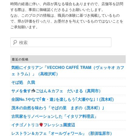
時間の経過に伴い、内容が異なる場合もありますので、店舗等を訪問
する際は、事前に御確認くださるようお願いいたします。
なお、このブログの情報は、職員の体験に基づき掲載しているもの
で、県が評価を行ったり、お墨付きを与えているものではないことを
ご承知願います。
検索
最近の投稿
気軽にイタリアン「VECCHIO CAFFÉ TRAM（ヴェッキオ カフ
ェ トラム）」（高根沢町）
そば処 久我
サメを食す
ごはん＆カフェ だいまる（真岡市）
全国No.1やなで｢食・遊｣を楽しもう｢大瀬やな｣！(茂木町)
茂木の自然を味わう「そばの里 まぎの（茂木町）｣
古民家をリノベーションした「イタリア料理店」
イチゴノトリコ
フレッシュ園渡辺
レストラン＆カフェ「オールヴォワール」（那須塩原市）