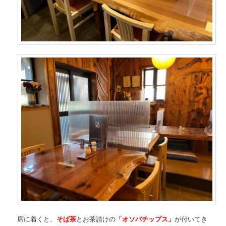
席に着くと、
そば茶
とお茶請けの
「オソバチップス」
が付いてき