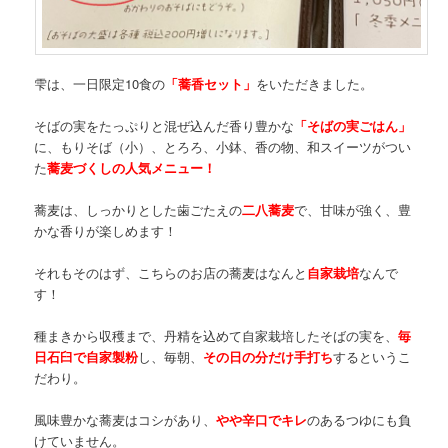
雫は、一日限定10食の
「蕎香セット」
をいただきました。
そばの実をたっぷりと混ぜ込んだ香り豊かな
「そばの実ごはん」
に、もりそば（小）、とろろ、小鉢、香の物、和スイーツがつい
た
蕎麦づくしの人気メニュー！
蕎麦は、しっかりとした歯ごたえの
二八蕎麦
で、甘味が強く、豊
かな香りが楽しめます！
それもそのはず、こちらのお店の蕎麦はなんと
自家栽培
なんで
す！
種まきから収穫まで、丹精を込めて自家栽培したそばの実を、
毎
日石臼で自家製粉
し、毎朝、
その日の分だけ手打ち
するというこ
だわり。
風味豊かな蕎麦はコシがあり、
やや辛口でキレ
のあるつゆにも負
けていません。