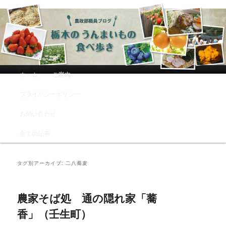
農政部職員ブログ「栃木のうんまい
もの食べ歩き」
メインメニュー
ホーム
ご案内
メインコンテンツへ移動
サブコンテンツへ移動
プライバシーポリシー
お問い合わせ
全ての記事
タグ別アーカイブ:
二八蕎麦
農家そば処 通の隠れ家「蕎
香」（壬生町）