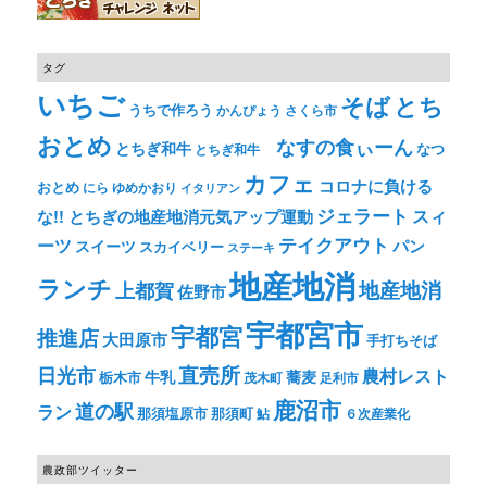
タグ
いちご
そば
とち
うちで作ろう
かんぴょう
さくら市
おとめ
なすの食ぃーん
とちぎ和牛
なつ
とちぎ和牛
カフェ
コロナに負ける
おとめ
ゆめかおり
にら
イタリアン
ジェラート
スィ
な!! とちぎの地産地消元気アップ運動
テイクアウト
ーツ
パン
スイーツ
スカイベリー
ステーキ
地産地消
ランチ
上都賀
地産地消
佐野市
宇都宮市
宇都宮
推進店
大田原市
手打ちそば
直売所
日光市
農村レスト
牛乳
蕎麦
栃木市
茂木町
足利市
鹿沼市
道の駅
ラン
那須塩原市
那須町
鮎
６次産業化
農政部ツイッター