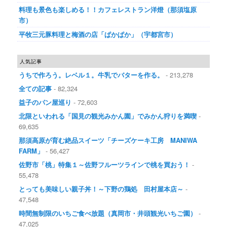
料理も景色も楽しめる！！カフェレストラン洋燈（那須塩原
市）
平牧三元豚料理と梅酒の店「ぱかぱか」（宇都宮市）
人気記事
うちで作ろう。レベル１。牛乳でバターを作る。
- 213,278
全ての記事
- 82,324
益子のパン屋巡り
- 72,603
北限といわれる「国見の観光みかん園」でみかん狩りを満喫
-
69,635
那須高原が育む絶品スイーツ「チーズケーキ工房 MANIWA
FARM」
- 56,427
佐野市「桃」特集１～佐野フルーツラインで桃を買おう！
-
55,478
とっても美味しい親子丼！～下野の鶏処 田村屋本店～
-
47,548
時間無制限のいちご食べ放題（真岡市・井頭観光いちご園）
-
47,025