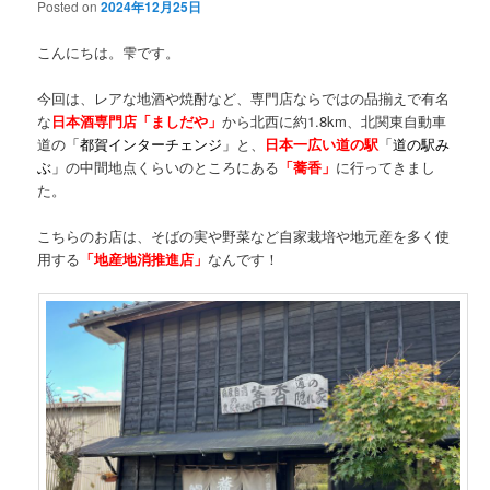
Posted on
2024年12月25日
こんにちは。雫です。
今回は、レアな地酒や焼酎など、専門店ならではの品揃えで有名
な
日本酒専門店「ましだや」
から北西に約1.8km、北関東自動車
道の
「都賀インターチェンジ」
と、
日本一広い道の駅
「道の駅み
ぶ」
の中間地点くらいのところにある
「蕎香」
に行ってきまし
た。
こちらのお店は、そばの実や野菜など自家栽培や地元産を多く使
用する
「地産地消推進店」
なんです！