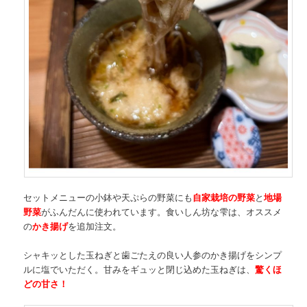
セットメニューの小鉢や天ぷらの野菜にも
自家栽培の野菜
と
地場
野菜
がふんだんに使われています。食いしん坊な雫は、オススメ
の
かき揚げ
を追加注文。
シャキッとした玉ねぎと歯ごたえの良い人参のかき揚げをシンプ
ルに塩でいただく。甘みをギュッと閉じ込めた玉ねぎは、
驚くほ
どの甘さ！