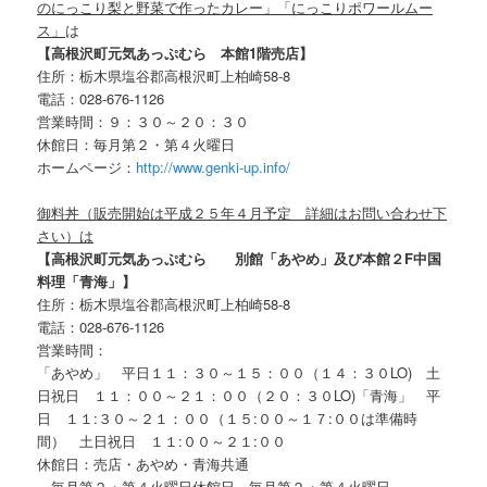
のにっこり梨と野菜で作ったカレー」「にっこりポワールムー
ス」
は
【高根沢町元気あっぷむら 本館1階売店】
住所：栃木県塩谷郡高根沢町上柏崎58-8
電話：028-676-1126
営業時間：９：３０～２０：３０
休館日：毎月第２・第４火曜日
ホームページ：
http://www.genki-up.info/
御料丼（販売開始は平成２５年４月予定 詳細はお問い合わせ下
さい）は
【高根沢町元気あっぷむら 別館「あやめ」及び本館２F中国
料理「青海」】
住所：栃木県塩谷郡高根沢町上柏崎58-8
電話：028-676-1126
営業時間：
「あやめ」 平日１１：３０～１５：００（１４：３０LO) 土
日祝日 １１：００～２１：００（２０：３０LO)「青海」 平
日 １１:３０～２１：００（１５:００～１７:００は準備時
間） 土日祝日
１１:００～２１:００
休館日：売店・あやめ・青海共通
毎月第２・第４火曜日休館日 毎月第２・第４火曜日