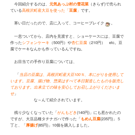
今回紹介するのは、
元気あっぷ村の雪花菜
（きらず)で売られ
ている
高根沢町産大豆を使った「
豆腐
」
です。
寒い日だったので、店に入って、コーヒーブレイク
。
一息ついてから、店内を見渡すと、ショーケースには、豆腐で
作った
シフォンケーキ
（500円）や
杏仁豆腐
（210円） etc。豆
腐でケーキなんかも作っているんですね。
お目当ての手作り豆腐については、
「
当店の豆腐は、高根沢町産大豆100％、本にがりを使用して
います。豆腐、揚げ物、惣菜はすべて本日製造したものを販売し
ております。出来立ての味を安心してお召し上がりくださいま
せ
」
な～んて紹介されています。
残り少なくなっていた「
がんもどき
(140円)」にも惹かれたの
ですが、大豆品種タチナガハで作った「
もめん豆腐
(235円)」５
丁と、「
厚揚げ
(85円)」10個を購入しました。