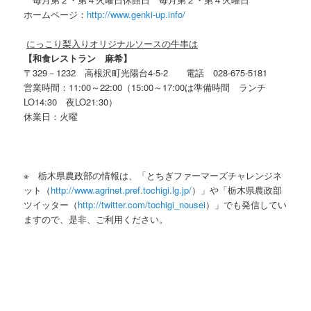
ホームページ：
http://www.genki-up.info/
にっこり梨入りオリジナルソースの牛串は
【和食レストラン 麻希】
〒329－1232 高根沢町光陽台4-5-2 電話 028-675-5181
営業時間：11:00～22:00（15:00～17:00は準備時間 ランチ
LO14:30 夜LO21:30）
休業日：火曜
※ 栃木県農政部の情報は、「とちぎファーマーズチャレンジネ
ット（
http://www.agrinet.pref.tochigi.lg.jp/
）」や「栃木県農政部
ツイッター（
http://twitter.com/tochigi_nousei
）」でも発信してい
ますので、是非、ご利用ください。