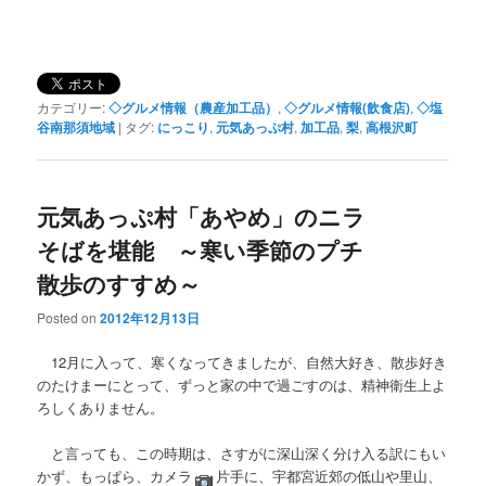
カテゴリー:
◇グルメ情報（農産加工品）
,
◇グルメ情報(飲食店)
,
◇塩
谷南那須地域
|
タグ:
にっこり
,
元気あっぷ村
,
加工品
,
梨
,
高根沢町
元気あっぷ村「あやめ」のニラ
そばを堪能 ～寒い季節のプチ
散歩のすすめ～
Posted on
2012年12月13日
12月に入って、寒くなってきましたが、自然大好き、散歩好き
のたけまーにとって、ずっと家の中で過ごすのは、精神衛生上よ
ろしくありません。
と言っても、この時期は、さすがに深山深く分け入る訳にもい
かず、もっぱら、カメラ
片手に、宇都宮近郊の低山や里山、