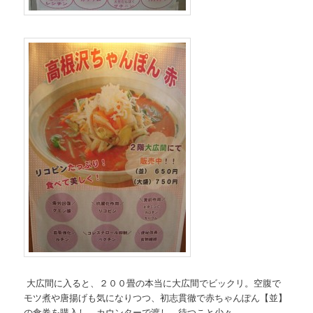
大広間に入ると、２００畳の本当に大広間でビックリ。空腹で
モツ煮や唐揚げも気になりつつ、初志貫徹で赤ちゃんぽん【並】
の食券を購入し、カウンターで渡し、待つこと少々。