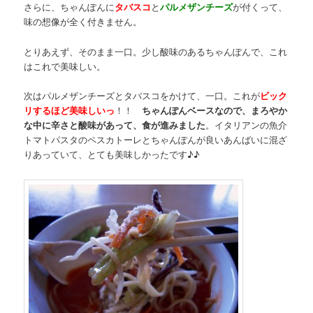
さらに、ちゃんぽんに
タバスコ
と
パルメザンチーズ
が付くって、
味の想像が全く付きません。
とりあえず、そのまま一口。少し酸味のあるちゃんぽんで、これ
はこれで美味しい。
次はパルメザンチーズとタバスコをかけて、一口。これが
ビック
リするほど美味しいっ
！！
ちゃんぽんベースなので、まろやか
な中に辛さと酸味があって、食が進みました
。イタリアンの魚介
トマトパスタのペスカトーレとちゃんぽんが良いあんばいに混ざ
りあっていて、とても美味しかったです♪♪