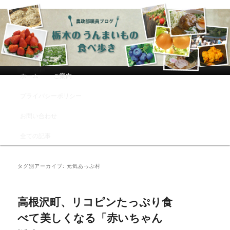
農政部職員ブログ「栃木のうんまい
もの食べ歩き」
メインメニュー
ホーム
ご案内
メインコンテンツへ移動
サブコンテンツへ移動
プライバシーポリシー
お問い合わせ
全ての記事
タグ別アーカイブ:
元気あっぷ村
高根沢町、リコピンたっぷり食
べて美しくなる「赤いちゃん