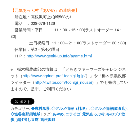
【元気あっぷ村「あやめ」の連絡先】
所在地：高根沢町上柏崎588の1
電話 ：028-676-1126
営業時間：平日 11：30～15：00(ラストオーダー 14：
30)
土日祝祭日 11：00～21：00(ラストオーダー 20：30)
休業日：第2・第4火曜日
ＨＰ：
http://www.genki-up.info/ayame.html
※ 栃木県農政部の情報は、「とちぎファーマーズチャレンジネ
ット（
http://www.agrinet.pref.tochigi.lg.jp/
）」や「栃木県農政部
ツイッター（
http://twitter.com/tochigi_nousei
）」でも発信してい
ますので、是非、ご利用ください
カテゴリー:
◆農村風景
,
◇グルメ情報（料理）
,
◇グルメ情報(飲食店)
,
◇塩谷南那須地域
|
タグ:
あやめ
,
ニラそば
,
元気あっぷ村
,
冬のプチ散
歩
,
揚げ出し豆腐
,
高根沢町