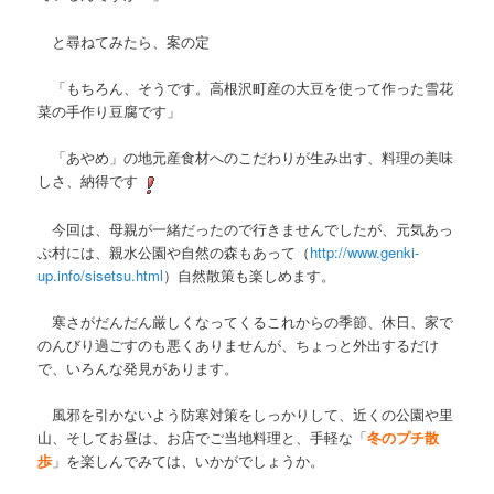
と尋ねてみたら、案の定
「もちろん、そうです。高根沢町産の大豆を使って作った雪花
菜の手作り豆腐です」
「あやめ」の地元産食材へのこだわりが生み出す、料理の美味
しさ、納得です
今回は、母親が一緒だったので行きませんでしたが、元気あっ
ぷ村には、親水公園や自然の森もあって（
http://www.genki-
up.info/sisetsu.html
）自然散策も楽しめます。
寒さがだんだん厳しくなってくるこれからの季節、休日、家で
のんびり過ごすのも悪くありませんが、ちょっと外出するだけ
で、いろんな発見があります。
風邪を引かないよう防寒対策をしっかりして、近くの公園や里
山、そしてお昼は、お店でご当地料理と、手軽な「
冬のプチ散
歩
」を楽しんでみては、いかがでしょうか。