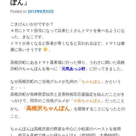
ぽん」
Posted on
2013年8月23日
ごきげんいかがですか？
４月にトマト担当になって以来たくさんトマトを食べるようにな
った、きなこです。
トマトが赤くなると医者が青くなると言われるほど、トマトは健
康に良いそうです
。
高根沢町にあるトマト選果場に行った帰り、うわさに聞いた高根
沢町のちゃんぽんを食べに「
元気あっぷ村
」に行ってきました。
なぜ高根沢町のご当地グルメが九州の「
ちゃんぽん
」かという
と・・・
高根沢町が長崎県雲仙市と災害時相互応援協定を結んだことがき
っかけで、同市のご当地グルメが「
小浜ちゃんぽん
」だったこと
高根沢ちゃんぽん
から、「
」を開発することになったとの
こと。
ちゃんぽんは高根沢産の野菜を中心に小松菜のペーストを使用
し、枝豆を具材で使った緑ちゃんぽん（並550円、大盛650円）