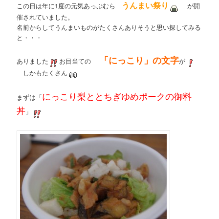
うんまい祭り
この日は年に1度の元気あっぷむら
が開
催されていました。
名前からしてうんまいものがたくさんありそうと思い探してみる
と・・・
「にっこり」の文字
ありました
お目当ての
が
しかもたくさん
にっこり梨ととちぎゆめポークの御料
まずは「
丼
」