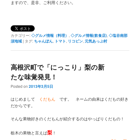
ますので、是非、ご利用ください。
カテゴリー:
◇グルメ情報（料理）
,
◇グルメ情報(飲食店)
,
◇塩谷南那
須地域
|
タグ:
ちゃんぽん
,
トマト
,
リコピン
,
元気あっぷ村
高根沢町で「にっこり」梨の新
たな味覚発見！
Posted on
2013年3月5日
はじめまして
くだもん
です。 ネームの由来はくだもの好き
だからです。
そんな果物好きのくだもんが紹介するのはやっぱりくだもの！
梨
栃木の果物と言えば
！