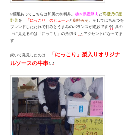
2種類あってこちらは和風の御料丼。
栃木県産豚肉
と
高根沢町産
野菜
を
「にっこり」のピューレ
と
御料みそ
、そしてはちみつを
ブレンドしたたれで甘みとうまみのバランスが絶妙です
具の
上に見えるのは「にっこり」の角切り
アクセントになってま
す
「にっこり」梨入りオリジナ
続いて発見したのは
ルソースの牛串