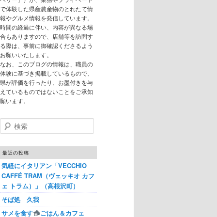
で体験した県産農産物のとれたて情
報やグルメ情報を発信しています。
時間の経過に伴い、内容が異なる場
合もありますので、店舗等を訪問す
る際は、事前に御確認くださるよう
お願いいたします。
なお、このブログの情報は、職員の
体験に基づき掲載しているもので、
県が評価を行ったり、お墨付きを与
えているものではないことをご承知
願います。
検索
最近の投稿
気軽にイタリアン「VECCHIO
CAFFÉ TRAM（ヴェッキオ カフ
ェ トラム）」（高根沢町）
そば処 久我
サメを食す
ごはん＆カフェ