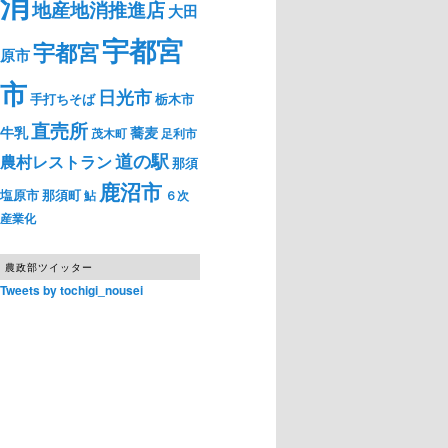
消
地産地消推進店
大田
宇都宮
宇都宮
原市
市
日光市
手打ちそば
栃木市
直売所
牛乳
蕎麦
茂木町
足利市
道の駅
農村レストラン
那須
鹿沼市
塩原市
那須町
鮎
６次
産業化
農政部ツイッター
Tweets by tochigi_nousei