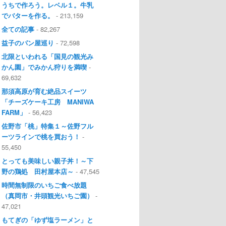
うちで作ろう。レベル１。牛乳
でバターを作る。
- 213,159
全ての記事
- 82,267
益子のパン屋巡り
- 72,598
北限といわれる「国見の観光み
かん園」でみかん狩りを満喫
-
69,632
那須高原が育む絶品スイーツ
「チーズケーキ工房 MANIWA
FARM」
- 56,423
佐野市「桃」特集１～佐野フル
ーツラインで桃を買おう！
-
55,450
とっても美味しい親子丼！～下
野の鶏処 田村屋本店～
- 47,545
時間無制限のいちご食べ放題
（真岡市・井頭観光いちご園）
-
47,021
もてぎの「ゆず塩ラーメン」と