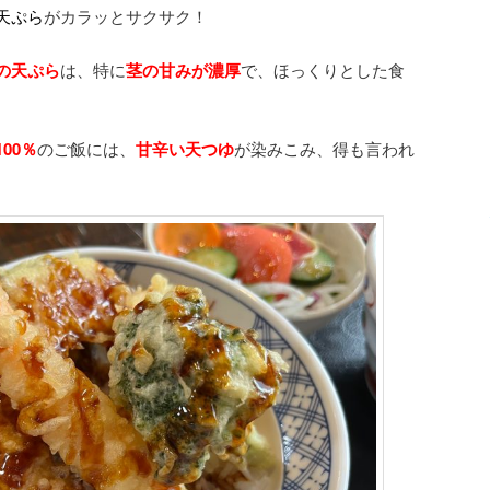
天ぷら
がカラッとサクサク！
の天ぷら
は、特に
茎の甘みが濃厚
で、ほっくりとした食
00％
のご飯には、
甘辛い天つゆ
が染みこみ、得も言われ