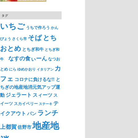
タグ
いちご
うちで作ろう
かん
そば
とち
ぴょう
さくら市
おとめ
とちぎ和牛
とちぎ和
なすの食ぃーん
なつお
牛
カ
とめ
ゆめかおり
にら
イタリアン
フェ
コロナに負けるな!! と
ちぎの地産地消元気アップ運
ジェラート
スィーツ
動
ス
テ
イーツ
スカイベリー
ステーキ
ランチ
イクアウト
パン
地産地
上都賀
佐野市