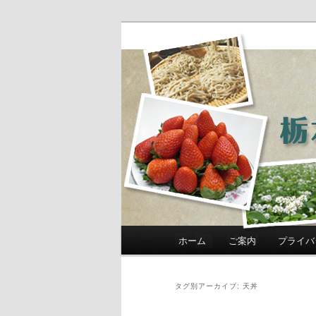
農政部職員ブ
き」
メインメニュー
ホーム
ご案内
プライバ
メインコンテンツへ移動
サブコンテンツへ移動
タグ別アーカイブ:
天丼