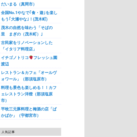
だいまる（真岡市）
全国No.1やなで｢食・遊｣を楽し
もう｢大瀬やな｣！(茂木町)
茂木の自然を味わう「そばの
里 まぎの（茂木町）｣
古民家をリノベーションした
「イタリア料理店」
イチゴノトリコ
フレッシュ園
渡辺
レストラン＆カフェ「オールヴ
ォワール」（那須塩原市）
料理も景色も楽しめる！！カフ
ェレストラン洋燈（那須塩原
市）
平牧三元豚料理と梅酒の店「ぱ
かぱか」（宇都宮市）
人気記事