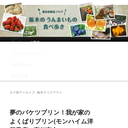
農政部職員ブログ「栃木のうんまい
もの食べ歩き」
メインメニュー
ホーム
ご案内
メインコンテンツへ移動
サブコンテンツへ移動
プライバシーポリシー
お問い合わせ
全ての記事
タグ別アーカイブ:
栃木テイクアウト
夢のバケツプリン！我が家の
よくばりプリン(モンハイム洋