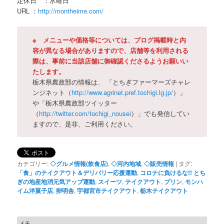
定休日 ：水曜日
URL ：
http://montheime.com/
※ メニューや価格等については、ブログ掲載時と内
容が異なる場合がありますので、店舗等を利用される
際は、事前に当該店舗に御確認くださるようお願いい
たします。
栃木県農政部の情報は、 「とちぎファーマーズチャレ
ンジネット（
http://www.agrinet.pref.tochigi.lg.jp/
）」
や「栃木県農政部ツイッター
（
http://twitter.com/tochigi_nousei
）」でも発信してい
ますので、是非、ご利用ください。
カテゴリー:
◇グルメ情報(飲食店)
,
◇河内地域
,
◇販売情報
|
タグ:
「食」のテイクアウト＆デリバリー応援運動
,
コロナに負けるな!! とち
ぎの地産地消元気アップ運動
,
スイーツ
,
テイクアウト
,
プリン
,
モンハ
イム洋菓子店
,
卵明舎
,
宇都宮市テイクアウト
,
栃木テイクアウト
メモ