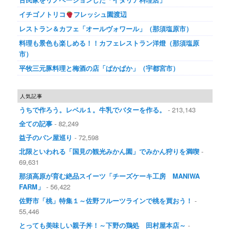
イチゴノトリコ
フレッシュ園渡辺
レストラン＆カフェ「オールヴォワール」（那須塩原市）
料理も景色も楽しめる！！カフェレストラン洋燈（那須塩原
市）
平牧三元豚料理と梅酒の店「ぱかぱか」（宇都宮市）
人気記事
うちで作ろう。レベル１。牛乳でバターを作る。
- 213,143
全ての記事
- 82,249
益子のパン屋巡り
- 72,598
北限といわれる「国見の観光みかん園」でみかん狩りを満喫
-
69,631
那須高原が育む絶品スイーツ「チーズケーキ工房 MANIWA
FARM」
- 56,422
佐野市「桃」特集１～佐野フルーツラインで桃を買おう！
-
55,446
とっても美味しい親子丼！～下野の鶏処 田村屋本店～
-