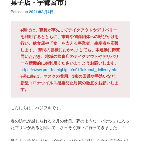
菓子店・宇都宮市）
Posted on
2021年3月4日
※県では、職員が率先してテイクアウトやデリバリー
を利用するとともに、市町や関係団体への呼びかけを
行い、飲食店や「食」を支える事業者、生産者を応援
します。 県民の皆様におかれましても、本運動に御賛
同いただき、地域の飲食店のテイクアウトやデリバリ
ーを積極的に御利用くださいますようお願いします。
https://www.pref.tochigi.lg.jp/c01/takeout_delivery.html
※外出時は、マスクの着用、3密の回避や手洗いなど、
新型コロナウイルス感染防止対策の徹底をお願いしま
す。
こんにちは、べジフルです。
春の訪れが感じられる２月の休日。夢のような「バケツ」に入っ
たプリンがあると聞いて、さっそく買いに行ってきました！！
皆さん、子どもの頃、バケツいっぱいのプリンを食べてみたい！