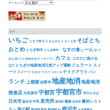
アーカイブ
タグ
いちご
そば
とち
うちで作ろう
かんぴょう
さくら市
おとめ
なすの食ぃーん
とちぎ和牛
なつ
とちぎ和牛
カフェ
コロナに負ける
おとめ
ゆめかおり
にら
イタリアン
ジェラート
スィ
な!! とちぎの地産地消元気アップ運動
テイクアウト
ーツ
パン
スイーツ
スカイベリー
ステーキ
地産地消
ランチ
上都賀
地産地消
佐野市
宇都宮市
宇都宮
推進店
大田原市
手打ちそば
直売所
日光市
農村レスト
牛乳
蕎麦
栃木市
茂木町
足利市
鹿沼市
道の駅
ラン
那須塩原市
那須町
鮎
６次産業化