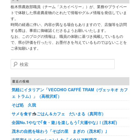
栃木県農政部職員（チーム「スカイベリー」）が、業務やプライベー
トで体験した県産農産物のとれたて情報やグルメ情報を発信していま
す。
時間の経過に伴い、内容が異なる場合もありますので、店舗等を訪問
する際は、事前に御確認くださるようお願いいたします。
なお、このブログの情報は、職員の体験に基づき掲載しているもの
で、県が評価を行ったり、お墨付きを与えているものではないことを
ご承知願います。
検索
最近の投稿
気軽にイタリアン「VECCHIO CAFFÉ TRAM（ヴェッキオ カフ
ェ トラム）」（高根沢町）
そば処 久我
サメを食す
ごはん＆カフェ だいまる（真岡市）
全国No.1やなで｢食・遊｣を楽しもう｢大瀬やな｣！(茂木町)
茂木の自然を味わう「そばの里 まぎの（茂木町）｣
古民家をリノベーションした「イタリア料理店」