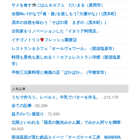
サメを食す
ごはん＆カフェ だいまる（真岡市）
全国No.1やなで｢食・遊｣を楽しもう｢大瀬やな｣！(茂木町)
茂木の自然を味わう「そばの里 まぎの（茂木町）｣
古民家をリノベーションした「イタリア料理店」
イチゴノトリコ
フレッシュ園渡辺
レストラン＆カフェ「オールヴォワール」（那須塩原市）
料理も景色も楽しめる！！カフェレストラン洋燈（那須塩原
市）
平牧三元豚料理と梅酒の店「ぱかぱか」（宇都宮市）
人気記事
うちで作ろう。レベル１。牛乳でバターを作る。
- 213,176
全ての記事
- 82,286
益子のパン屋巡り
- 72,599
北限といわれる「国見の観光みかん園」でみかん狩りを満喫
-
69,633
那須高原が育む絶品スイーツ「チーズケーキ工房 MANIWA