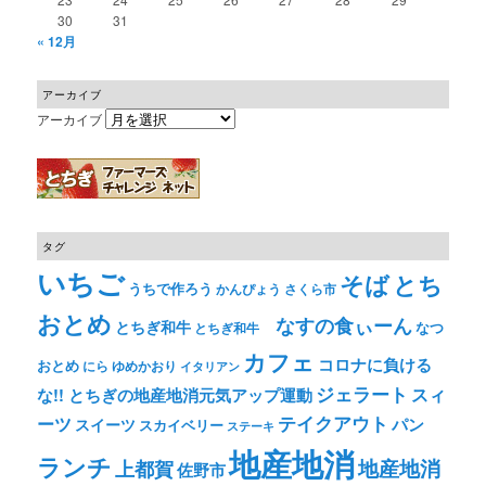
30
31
« 12月
アーカイブ
アーカイブ
タグ
いちご
そば
とち
うちで作ろう
かんぴょう
さくら市
おとめ
なすの食ぃーん
とちぎ和牛
なつ
とちぎ和牛
カフェ
コロナに負ける
おとめ
ゆめかおり
にら
イタリアン
ジェラート
スィ
な!! とちぎの地産地消元気アップ運動
テイクアウト
ーツ
パン
スイーツ
スカイベリー
ステーキ
地産地消
ランチ
上都賀
地産地消
佐野市