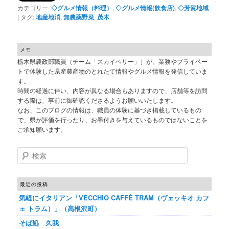
カテゴリー:
◇グルメ情報（料理）
,
◇グルメ情報(飲食店)
,
◇芳賀地域
|
タグ:
地産地消
,
無農薬野菜
,
茂木
メモ
栃木県農政部職員（チーム「スカイベリー」）が、業務やプライベー
トで体験した県産農産物のとれたて情報やグルメ情報を発信していま
す。
時間の経過に伴い、内容が異なる場合もありますので、店舗等を訪問
する際は、事前に御確認くださるようお願いいたします。
なお、このブログの情報は、職員の体験に基づき掲載しているもの
で、県が評価を行ったり、お墨付きを与えているものではないことを
ご承知願います。
検索
最近の投稿
気軽にイタリアン「VECCHIO CAFFÉ TRAM（ヴェッキオ カフ
ェ トラム）」（高根沢町）
そば処 久我