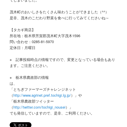
茂木町のおいしさをたくさん味わうことができました（^^）
是非、茂木のこだわり野菜を食べに行ってみてくださいね～
【タカギ商店】
所在地：栃木県芳賀郡茂木町大字茂木1596
問い合わせ：0285-81-5970
定休日：月曜日
※ 記事投稿時点の情報ですので、変更となっている場合もあり
ます。ご注意ください。
※ 栃木県農政部の情報
は
「とちぎファーマーズチャレンジネット
（
http://www.agrinet.pref.tochigi.lg.jp/
）」や
「栃木県農政部ツイッター
（
http://twitter.com/tochigi_nousei
）
でも発信していますので、是非、ご利用ください。