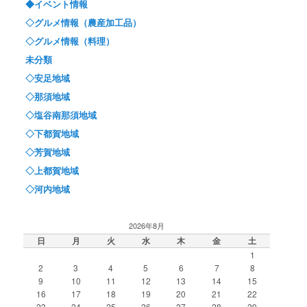
◆イベント情報
◇グルメ情報（農産加工品）
◇グルメ情報（料理）
未分類
◇安足地域
◇那須地域
◇塩谷南那須地域
◇下都賀地域
◇芳賀地域
◇上都賀地域
◇河内地域
2026年8月
日
月
火
水
木
金
土
1
2
3
4
5
6
7
8
9
10
11
12
13
14
15
16
17
18
19
20
21
22
23
24
25
26
27
28
29