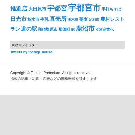
宇都宮市
宇都宮
推進店
大田原市
手打ちそば
直売所
日光市
農村レスト
牛乳
蕎麦
栃木市
茂木町
足利市
鹿沼市
道の駅
ラン
那須塩原市
那須町
鮎
６次産業化
農政部ツイッター
Tweets by tochigi_nousei
Copyright © Tochigi Prefecture. All rights reserved.
掲載の記事・写真・図表などの無断転載を禁止します