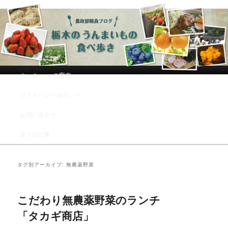
農政部職員ブログ「栃木のうんまい
もの食べ歩き」
メインメニュー
ホーム
ご案内
メインコンテンツへ移動
サブコンテンツへ移動
プライバシーポリシー
お問い合わせ
全ての記事
タグ別アーカイブ:
無農薬野菜
こだわり無農薬野菜のランチ
「タカギ商店」