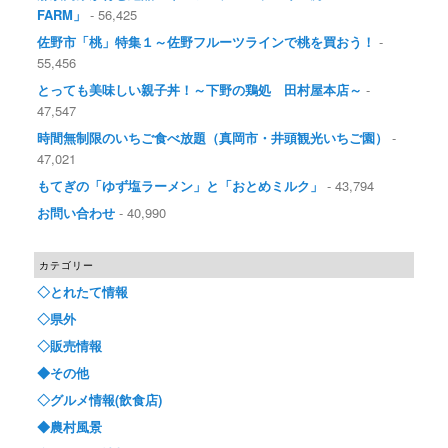
FARM」
- 56,425
佐野市「桃」特集１～佐野フルーツラインで桃を買おう！
-
55,456
とっても美味しい親子丼！～下野の鶏処 田村屋本店～
-
47,547
時間無制限のいちご食べ放題（真岡市・井頭観光いちご園）
-
47,021
もてぎの「ゆず塩ラーメン」と「おとめミルク」
- 43,794
お問い合わせ
- 40,990
カテゴリー
◇とれたて情報
◇県外
◇販売情報
◆その他
◇グルメ情報(飲食店)
◆農村風景