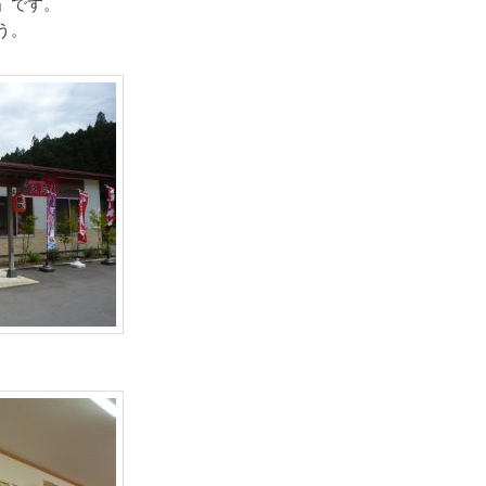
」です。
う。