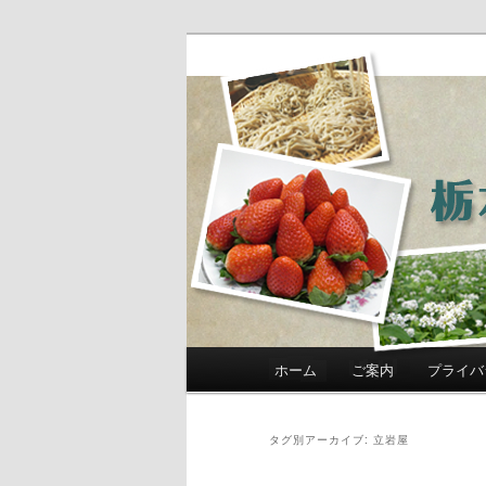
農政部職員ブ
き」
メインメニュー
ホーム
ご案内
プライバ
メインコンテンツへ移動
サブコンテンツへ移動
タグ別アーカイブ:
立岩屋