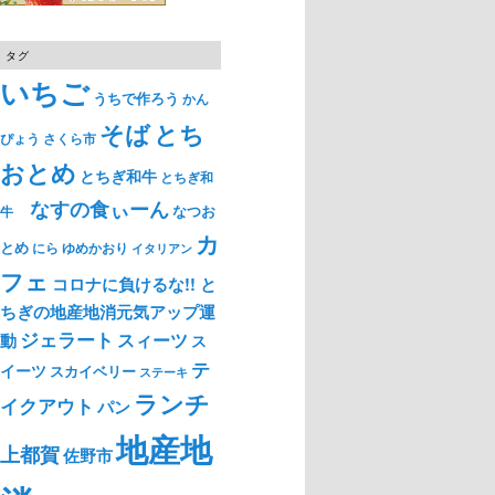
タグ
いちご
うちで作ろう
かん
そば
とち
ぴょう
さくら市
おとめ
とちぎ和牛
とちぎ和
なすの食ぃーん
なつお
牛
カ
とめ
ゆめかおり
にら
イタリアン
フェ
コロナに負けるな!! と
ちぎの地産地消元気アップ運
ジェラート
スィーツ
動
ス
テ
イーツ
スカイベリー
ステーキ
ランチ
イクアウト
パン
地産地
上都賀
佐野市