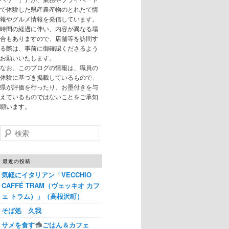
で体験した県産農産物のとれたて情
報やグルメ情報を発信しています。
時間の経過に伴い、内容が異なる場
合もありますので、店舗等を訪問す
る際は、事前に御確認くださるよう
お願いいたします。
なお、このブログの情報は、職員の
体験に基づき掲載しているもので、
県が評価を行ったり、お墨付きを与
えているものではないことをご承知
願います。
検索
最近の投稿
気軽にイタリアン「VECCHIO
CAFFÉ TRAM（ヴェッキオ カフ
ェ トラム）」（高根沢町）
そば処 久我
サメを食す
ごはん＆カフェ