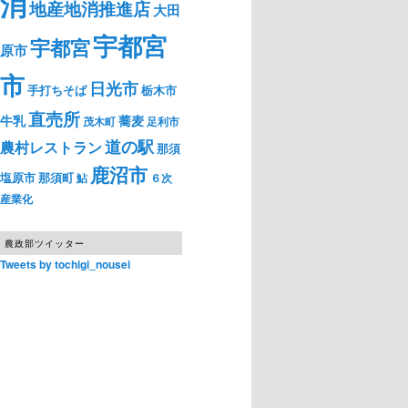
消
地産地消推進店
大田
宇都宮
宇都宮
原市
市
日光市
手打ちそば
栃木市
直売所
牛乳
蕎麦
茂木町
足利市
道の駅
農村レストラン
那須
鹿沼市
塩原市
那須町
鮎
６次
産業化
農政部ツイッター
Tweets by tochigi_nousei