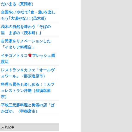
だいまる（真岡市）
全国No.1やなで｢食・遊｣を楽し
もう｢大瀬やな｣！(茂木町)
茂木の自然を味わう「そばの
里 まぎの（茂木町）｣
古民家をリノベーションした
「イタリア料理店」
イチゴノトリコ
フレッシュ園
渡辺
レストラン＆カフェ「オールヴ
ォワール」（那須塩原市）
料理も景色も楽しめる！！カフ
ェレストラン洋燈（那須塩原
市）
平牧三元豚料理と梅酒の店「ぱ
かぱか」（宇都宮市）
人気記事