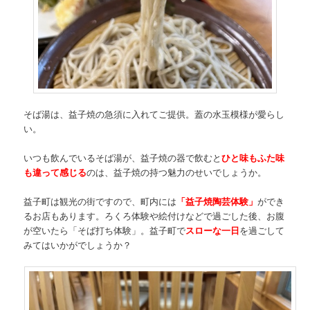
そば湯は、益子焼の急須に入れてご提供。蓋の水玉模様が愛らし
い。
いつも飲んでいるそば湯が、益子焼の器で飲むと
ひと味もふた味
も違って感じる
のは、益子焼の持つ魅力のせいでしょうか。
益子町は観光の街ですので、町内には
「益子焼陶芸体験」
ができ
るお店もあります。ろくろ体験や絵付けなどで過ごした後、お腹
が空いたら「そば打ち体験」。益子町で
スローな一日
を過ごして
みてはいかがでしょうか？