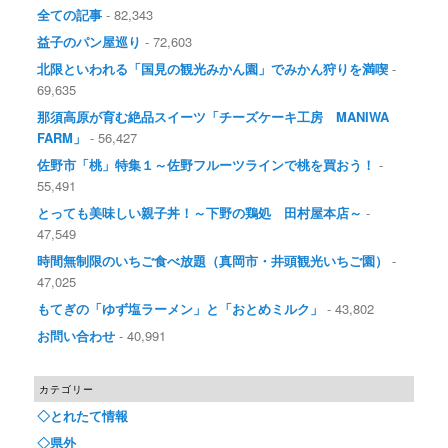
全ての記事
- 82,343
益子のパン屋巡り
- 72,603
北限といわれる「国見の観光みかん園」でみかん狩りを満喫
-
69,635
那須高原が育む絶品スイーツ「チーズケーキ工房 MANIWA
FARM」
- 56,427
佐野市「桃」特集１～佐野フルーツラインで桃を買おう！
-
55,491
とっても美味しい親子丼！～下野の鶏処 田村屋本店～
-
47,549
時間無制限のいちご食べ放題（真岡市・井頭観光いちご園）
-
47,025
もてぎの「ゆず塩ラーメン」と「おとめミルク」
- 43,802
お問い合わせ
- 40,991
カテゴリー
◇とれたて情報
◇県外