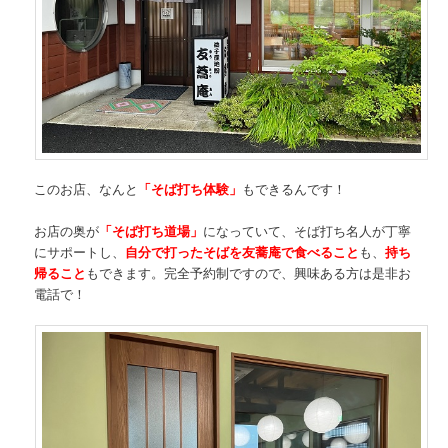
このお店、なんと
「そば打ち体験」
もできるんです！
お店の奥が
「そば打ち道場」
になっていて、そば打ち名人が丁寧
にサポートし、
自分で打ったそばを友蕎庵で食べること
も、
持ち
帰ること
もできます。完全予約制ですので、興味ある方は是非お
電話で！