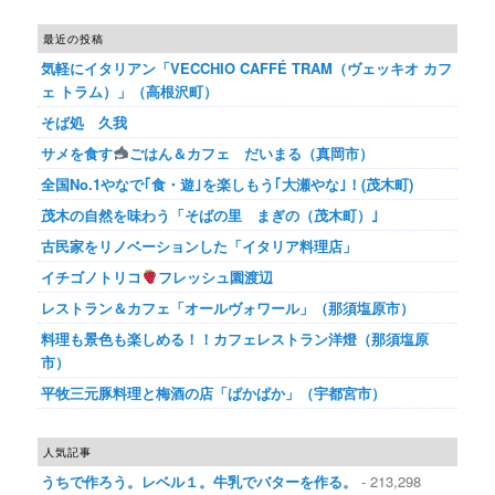
最近の投稿
気軽にイタリアン「VECCHIO CAFFÉ TRAM（ヴェッキオ カフ
ェ トラム）」（高根沢町）
そば処 久我
サメを食す
ごはん＆カフェ だいまる（真岡市）
全国No.1やなで｢食・遊｣を楽しもう｢大瀬やな｣！(茂木町)
茂木の自然を味わう「そばの里 まぎの（茂木町）｣
古民家をリノベーションした「イタリア料理店」
イチゴノトリコ
フレッシュ園渡辺
レストラン＆カフェ「オールヴォワール」（那須塩原市）
料理も景色も楽しめる！！カフェレストラン洋燈（那須塩原
市）
平牧三元豚料理と梅酒の店「ぱかぱか」（宇都宮市）
人気記事
うちで作ろう。レベル１。牛乳でバターを作る。
- 213,298