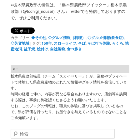
※栃木県農政部の情報は、「栃木県農政部ツイッター」栃木県農
政部（@tochigi_nousei）さん / Twitterでも発信しておりますの
で、ぜひご利用ください。
カテゴリー:
◆その他
,
◇グルメ情報（料理）
,
◇グルメ情報(飲食店)
,
◇芳賀地域
|
タグ:
150年
,
スローライフ
,
そば
,
そば打ち体験
,
ろくろ
,
地
産地消
,
益子焼
,
絵付け
,
自社製粉
,
食べ歩き
メモ
栃木県農政部職員（チーム「スカイベリー」）が、業務やプライベー
トで体験した県産農産物のとれたて情報やグルメ情報を発信していま
す。
時間の経過に伴い、内容が異なる場合もありますので、店舗等を訪問
する際は、事前に御確認くださるようお願いいたします。
なお、このブログの情報は、職員の体験に基づき掲載しているもの
で、県が評価を行ったり、お墨付きを与えているものではないことを
ご承知願います。
検索