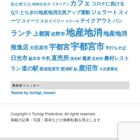
カフェ
コロナに負ける
おとめ
ゆめかおり
にら
イタリアン
ジェラート
スィ
な!! とちぎの地産地消元気アップ運動
テイクアウト
ーツ
パン
スイーツ
スカイベリー
ステーキ
地産地消
ランチ
上都賀
地産地消
佐野市
宇都宮市
宇都宮
推進店
大田原市
手打ちそば
直売所
日光市
農村レスト
牛乳
蕎麦
栃木市
茂木町
足利市
鹿沼市
道の駅
ラン
那須塩原市
那須町
鮎
６次産業化
農政部ツイッター
Tweets by tochigi_nousei
Copyright © Tochigi Prefecture. All rights reserved.
掲載の記事・写真・図表などの無断転載を禁止します