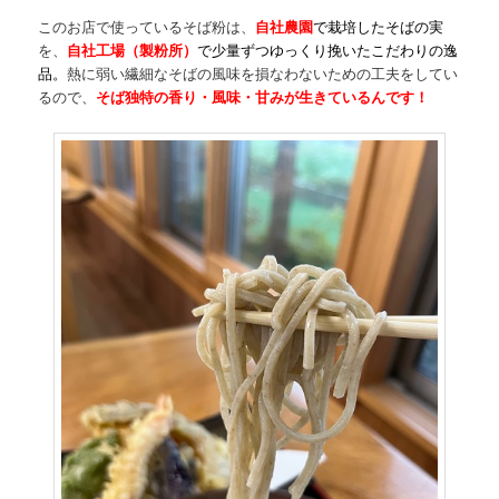
このお店で使っているそば粉は、
自社農園
で栽培
したそばの実
を、
自社工場（製粉所）
で少量ずつゆっくり挽いたこだわりの逸
品
。
熱に弱い繊細なそばの風味を損なわないための工夫をしてい
るので、
そば独特の香り・風味・甘みが生きているんです！