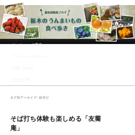
農政部職員ブログ「栃木のうんまい
もの食べ歩き」
メインメニュー
ホーム
ご案内
メインコンテンツへ移動
サブコンテンツへ移動
プライバシーポリシー
お問い合わせ
全ての記事
タグ別アーカイブ:
絵付け
そば打ち体験も楽しめる「友蕎
庵」