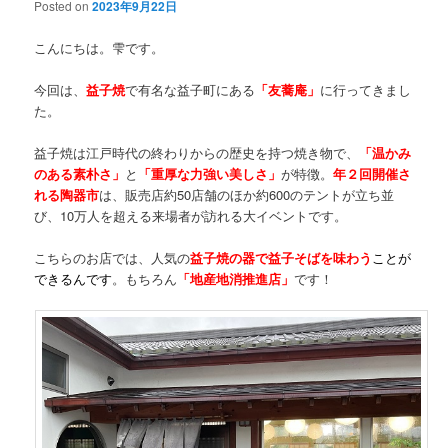
Posted on
2023年9月22日
こんにちは。雫です。
今回は、
益子焼
で有名な益子町にある
「友蕎庵」
に行ってきまし
た。
益子焼は江戸時代の終わりからの歴史を持つ焼き物で、
「温かみ
のある素朴さ」
と
「重厚な力強い美しさ」
が特徴。
年２回開催さ
れる陶器市
は、販売店約50店舗のほか約600のテントが立ち並
び、10万人を超える来場者が訪れる大イベントです。
こちらのお店では、人気の
益子焼の器で益子そばを味わう
ことが
できるんです
。もちろん
「地産地消推進店」
です！