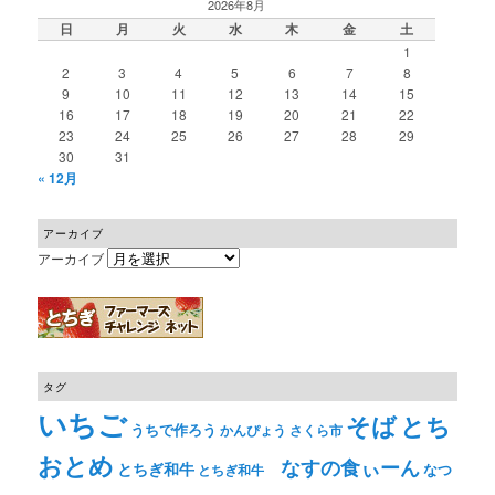
2026年8月
日
月
火
水
木
金
土
1
2
3
4
5
6
7
8
9
10
11
12
13
14
15
16
17
18
19
20
21
22
23
24
25
26
27
28
29
30
31
« 12月
アーカイブ
アーカイブ
タグ
いちご
そば
とち
うちで作ろう
かんぴょう
さくら市
おとめ
なすの食ぃーん
とちぎ和牛
なつ
とちぎ和牛