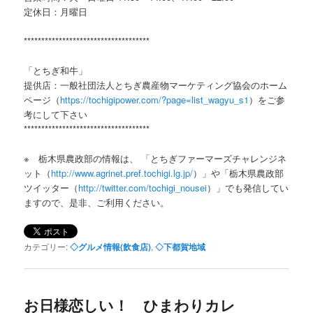
定休日：月曜日
************************************
「とちぎ和牛」
提供店：一般社団法人とちぎ農産物マーケティング協会のホーム
ページ（
https://tochigipower.com/?page=list_wagyu_s1
）をご参
考にして下さい
************************************
※ 栃木県農政部の情報は、 「とちぎファーマーズチャレンジネ
ット（
http://www.agrinet.pref.tochigi.lg.jp/
）」や「栃木県農政部
ツイッター（
http://twitter.com/tochigi_nousei
）」でも発信してい
ますので、是非、ご利用ください。
カテゴリー:
◇グルメ情報(飲食店)
,
◇下都賀地域
お日様恋しい！ ひまわりカレ