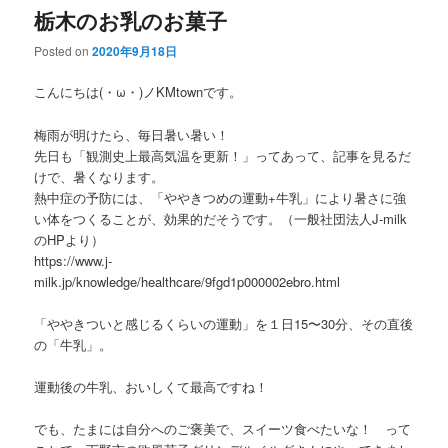
栃木のお乳のお菓子
Posted on
2020年9月18日
こんにちは(・ω・)ノKMtownです。
梅雨が明けたら、毎日暑い暑い！
先日も「観測史上最高気温を更新！」ってあって、記事を見るだ
けで、暑くなります。
熱中症の予防には、「ややきつめの運動+牛乳」により暑さに強
い体をつくることが、効果的だそうです。（一般社団法人J-milk
のHPより）
https://www.j-
milk.jp/knowledge/healthcare/9fgd1p000002ebro.html
「ややきついと感じるくらいの運動」を１日15〜30分、その直後
の「牛乳」。
運動後の牛乳、おいしくて最高ですね！
でも、たまには自分へのご褒美で、スイーツ食べたいな！ って