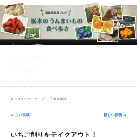
農政部職員ブログ「栃木のうんまい
もの食べ歩き」
メインメニュー
ホーム
ご案内
メインコンテンツへ移動
サブコンテンツへ移動
プライバシーポリシー
お問い合わせ
全ての記事
カテゴリーアーカイブ:
◇下都賀地域
投稿ナビゲーション
←
古い投稿
新しい投稿
→
いちご削りをテイクアウト！