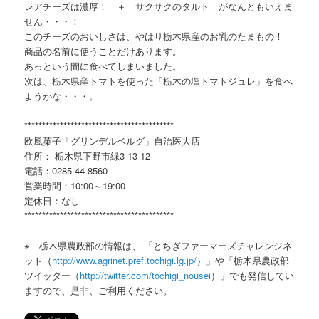
レアチーズは濃厚！ ＋ サクサクのタルト がなんともいえま
せん・・・！
このチーズのおいしさは、やはり栃木県産のお乳のたまもの！
商品の名前に使うことだけあります。
あっという間に食べてしまいました。
次は、栃木県産トマトを使った「栃木の塩トマトジュレ」を食べ
ようかな・・・。
******************************************
欧風菓子「グリンデルベルグ」自治医大店
住所： 栃木県下野市緑3-13-12
電話：0285-44-8560
営業時間：10:00～19:00
定休日：なし
******************************************
※ 栃木県農政部の情報は、 「とちぎファーマーズチャレンジネ
ット（
http://www.agrinet.pref.tochigi.lg.jp/
）」や「栃木県農政部
ツイッター（
http://twitter.com/tochigi_nousei
）」でも発信してい
ますので、是非、ご利用ください。