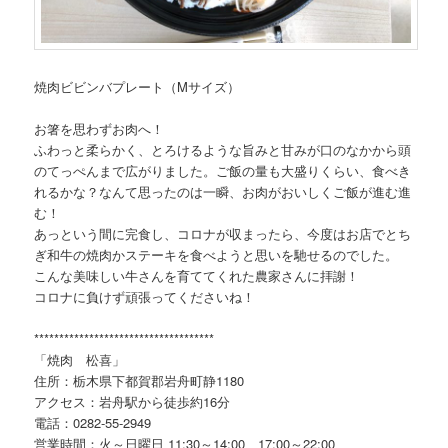
焼肉ビビンバプレート（Mサイズ）
お箸を思わずお肉へ！
ふわっと柔らかく、とろけるような旨みと甘みが口のなかから頭
のてっぺんまで広がりました。ご飯の量も大盛りくらい、食べき
れるかな？なんて思ったのは一瞬、お肉がおいしくご飯が進む進
む！
あっという間に完食し、コロナが収まったら、今度はお店でとち
ぎ和牛の焼肉かステーキを食べようと思いを馳せるのでした。
こんな美味しい牛さんを育ててくれた農家さんに拝謝！
コロナに負けず頑張ってくださいね！
************************************
「焼肉 松喜」
住所：栃木県下都賀郡岩舟町静1180
アクセス：岩舟駅から徒歩約16分
電話：0282-55-2949
営業時間：火～日曜日 11:30～14:00、17:00～22:00