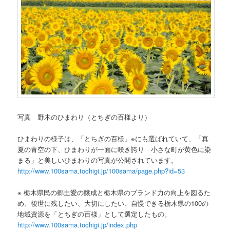
写真 野木のひまわり（とちぎの百様より）
ひまわりの様子は、「とちぎの百様」※にも選ばれていて、「真
夏の青空の下、ひまわりが一面に咲き誇り 小さな町が黄色に染
まる」と美しいひまわりの写真が公開されています。
http://www.100sama.tochigi.jp/100sama/page.php?id=53
※ 栃木県民の郷土愛の醸成と栃木県のブランド力の向上を図るた
め、後世に残したい、大切にしたい、自慢できる栃木県の100の
地域資源を「とちぎの百様」として選定したもの。
http://www.100sama.tochigi.jp/index.php