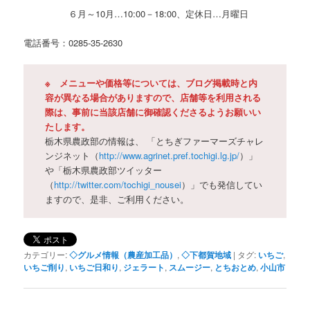
６月～10月…10:00－18:00、定休日…月曜日
電話番号：0285-35-2630
※ メニューや価格等については、ブログ掲載時と内
容が異なる場合がありますので、店舗等を利用される
際は、事前に当該店舗に御確認くださるようお願いい
たします。
栃木県農政部の情報は、 「とちぎファーマーズチャレ
ンジネット（
http://www.agrinet.pref.tochigi.lg.jp/
）」
や「栃木県農政部ツイッター
（
http://twitter.com/tochigi_nousei
）」でも発信してい
ますので、是非、ご利用ください。
カテゴリー:
◇グルメ情報（農産加工品）
,
◇下都賀地域
|
タグ:
いちご
,
いちご削り
,
いちご日和り
,
ジェラート
,
スムージー
,
とちおとめ
,
小山市