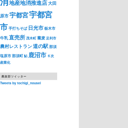
消
地産地消推進店
大田
宇都宮
宇都宮
原市
市
日光市
手打ちそば
栃木市
直売所
牛乳
蕎麦
茂木町
足利市
道の駅
農村レストラン
那須
鹿沼市
塩原市
那須町
鮎
６次
産業化
農政部ツイッター
Tweets by tochigi_nousei