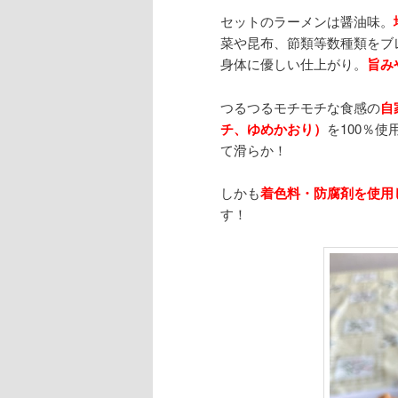
セットのラーメンは醤油味。
菜や昆布、節類等数種類をブ
身体に優しい仕上がり。
旨み
つるつるモチモチな食感の
自
チ、ゆめかおり）
を100％
て滑らか！
しかも
着色料・防腐剤を使用
す！