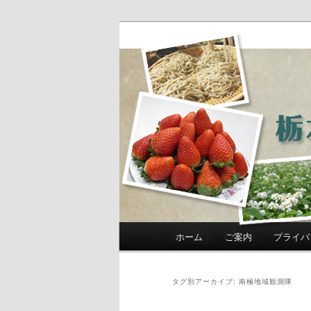
農政部職員ブ
き」
メインメニュー
ホーム
ご案内
プライバ
メインコンテンツへ移動
サブコンテンツへ移動
タグ別アーカイブ:
南極地域観測隊