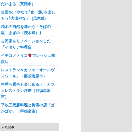
だいまる（真岡市）
全国No.1やなで｢食・遊｣を楽し
もう｢大瀬やな｣！(茂木町)
茂木の自然を味わう「そばの
里 まぎの（茂木町）｣
古民家をリノベーションした
「イタリア料理店」
イチゴノトリコ
フレッシュ園
渡辺
レストラン＆カフェ「オールヴ
ォワール」（那須塩原市）
料理も景色も楽しめる！！カフ
ェレストラン洋燈（那須塩原
市）
平牧三元豚料理と梅酒の店「ぱ
かぱか」（宇都宮市）
人気記事