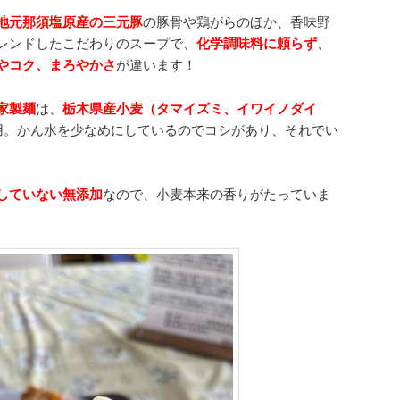
地元那須塩原産の
三元豚
の豚骨や鶏がらのほか、香味野
レンドしたこだわりのスープで、
化学調味料に頼らず
、
やコク、まろやかさ
が違います！
家製麺
は、
栃木県産小麦（タマイズミ、イワイノダイ
使用。かん水を少なめにしているのでコシがあり、それでい
していない無添加
なので、小麦本来の香りがたっていま