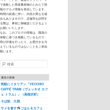
で体験した県産農産物のとれたて情
報やグルメ情報を発信しています。
時間の経過に伴い、内容が異なる場
合もありますので、店舗等を訪問す
る際は、事前に御確認くださるよう
お願いいたします。
なお、このブログの情報は、職員の
体験に基づき掲載しているもので、
県が評価を行ったり、お墨付きを与
えているものではないことをご承知
願います。
検索
最近の投稿
気軽にイタリアン「VECCHIO
CAFFÉ TRAM（ヴェッキオ カフ
ェ トラム）」（高根沢町）
そば処 久我
サメを食す
ごはん＆カフェ