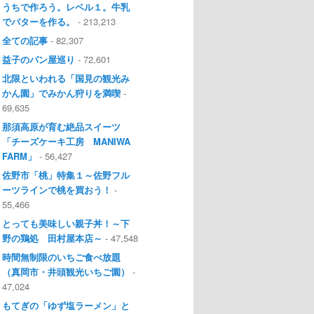
うちで作ろう。レベル１。牛乳
でバターを作る。
- 213,213
全ての記事
- 82,307
益子のパン屋巡り
- 72,601
北限といわれる「国見の観光み
かん園」でみかん狩りを満喫
-
69,635
那須高原が育む絶品スイーツ
「チーズケーキ工房 MANIWA
FARM」
- 56,427
佐野市「桃」特集１～佐野フル
ーツラインで桃を買おう！
-
55,466
とっても美味しい親子丼！～下
野の鶏処 田村屋本店～
- 47,548
時間無制限のいちご食べ放題
（真岡市・井頭観光いちご園）
-
47,024
もてぎの「ゆず塩ラーメン」と