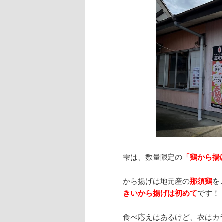
雫は、数量限定の
「鶏から揚
から揚げは地元産の
那須鶏
を
きいから揚げは初めて
です！
食べ応えはあるけど、衣はカ