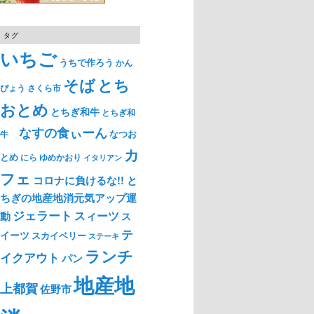
タグ
いちご
うちで作ろう
かん
そば
とち
ぴょう
さくら市
おとめ
とちぎ和牛
とちぎ和
なすの食ぃーん
なつお
牛
カ
とめ
ゆめかおり
にら
イタリアン
フェ
コロナに負けるな!! と
ちぎの地産地消元気アップ運
ジェラート
スィーツ
動
ス
テ
イーツ
スカイベリー
ステーキ
ランチ
イクアウト
パン
地産地
上都賀
佐野市