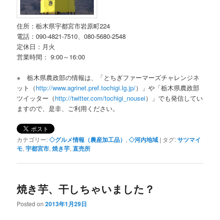
住所：栃木県宇都宮市岩原町224
電話：090-4821-7510、080-5680-2548
定休日：月火
営業時間： 9:00～16:00
※ 栃木県農政部の情報は、「とちぎファーマーズチャレンジネ
ット（
http://www.agrinet.pref.tochigi.lg.jp/
）」や「栃木県農政部
ツイッター（
http://twitter.com/tochigi_nousei
）」でも発信してい
ますので、是非、ご利用ください。
カテゴリー:
◇グルメ情報（農産加工品）
,
◇河内地域
|
タグ:
サツマイ
モ
,
宇都宮市
,
焼き芋
,
直売所
焼き芋、干しちゃいました？
Posted on
2013年1月29日