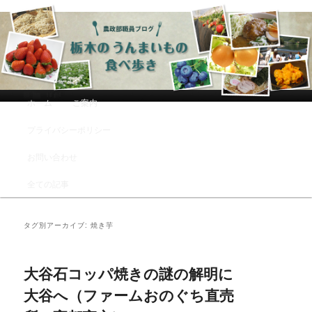
農政部職員ブログ「栃木のうんまい
もの食べ歩き」
メインメニュー
ホーム
ご案内
メインコンテンツへ移動
サブコンテンツへ移動
プライバシーポリシー
お問い合わせ
全ての記事
タグ別アーカイブ:
焼き芋
大谷石コッパ焼きの謎の解明に
大谷へ（ファームおのぐち直売