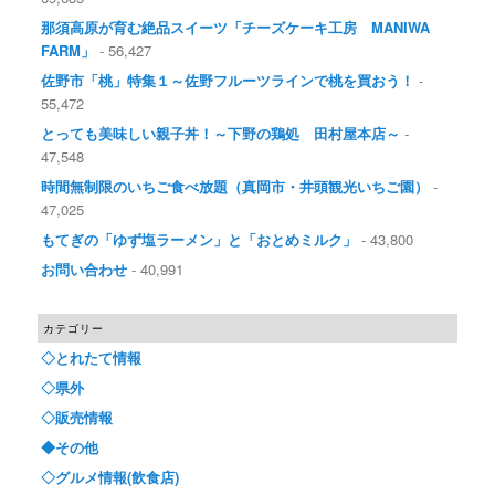
那須高原が育む絶品スイーツ「チーズケーキ工房 MANIWA
FARM」
- 56,427
佐野市「桃」特集１～佐野フルーツラインで桃を買おう！
-
55,472
とっても美味しい親子丼！～下野の鶏処 田村屋本店～
-
47,548
時間無制限のいちご食べ放題（真岡市・井頭観光いちご園）
-
47,025
もてぎの「ゆず塩ラーメン」と「おとめミルク」
- 43,800
お問い合わせ
- 40,991
カテゴリー
◇とれたて情報
◇県外
◇販売情報
◆その他
◇グルメ情報(飲食店)