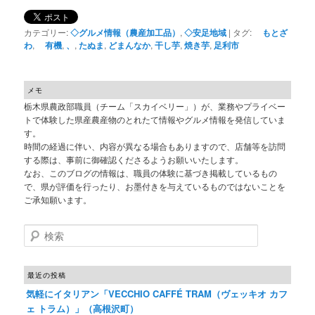
カテゴリー:
◇グルメ情報（農産加工品）
,
◇安足地域
|
タグ:
もとざ
わ
,
有機
,
、
,
たぬま
,
どまんなか
,
干し芋
,
焼き芋
,
足利市
メモ
栃木県農政部職員（チーム「スカイベリー」）が、業務やプライベー
トで体験した県産農産物のとれたて情報やグルメ情報を発信していま
す。
時間の経過に伴い、内容が異なる場合もありますので、店舗等を訪問
する際は、事前に御確認くださるようお願いいたします。
なお、このブログの情報は、職員の体験に基づき掲載しているもの
で、県が評価を行ったり、お墨付きを与えているものではないことを
ご承知願います。
検索
最近の投稿
気軽にイタリアン「VECCHIO CAFFÉ TRAM（ヴェッキオ カフ
ェ トラム）」（高根沢町）