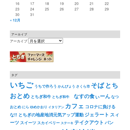
16
17
18
19
20
21
22
23
24
25
26
27
28
29
30
31
« 12月
アーカイブ
アーカイブ
タグ
いちご
そば
とち
うちで作ろう
かんぴょう
さくら市
おとめ
なすの食ぃーん
とちぎ和牛
なつ
とちぎ和牛
カフェ
コロナに負ける
おとめ
ゆめかおり
にら
イタリアン
ジェラート
スィ
な!! とちぎの地産地消元気アップ運動
テイクアウト
ーツ
パン
スイーツ
スカイベリー
ステーキ