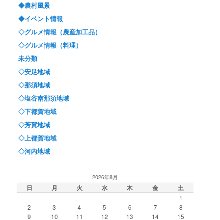
◆農村風景
◆イベント情報
◇グルメ情報（農産加工品）
◇グルメ情報（料理）
未分類
◇安足地域
◇那須地域
◇塩谷南那須地域
◇下都賀地域
◇芳賀地域
◇上都賀地域
◇河内地域
2026年8月
日
月
火
水
木
金
土
1
2
3
4
5
6
7
8
9
10
11
12
13
14
15