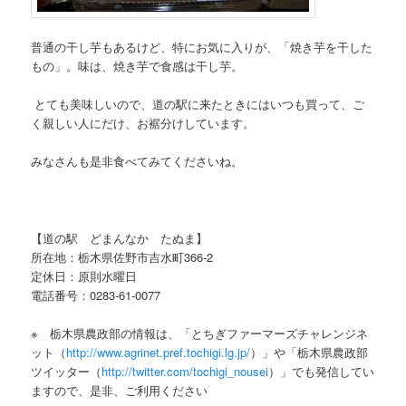
普通の干し芋もあるけど、特にお気に入りが、「焼き芋を干した
もの」。味は、焼き芋で食感は干し芋。
とても美味しいので、道の駅に来たときにはいつも買って、ご
く親しい人にだけ、お裾分けしています。
みなさんも是非食べてみてくださいね。
【道の駅 どまんなか たぬま】
所在地：栃木県佐野市吉水町366-2
定休日：原則水曜日
電話番号：0283-61-0077
※ 栃木県農政部の情報は、「とちぎファーマーズチャレンジネ
ット（
http://www.agrinet.pref.tochigi.lg.jp/
）」や「栃木県農政部
ツイッター（
http://twitter.com/tochigi_nousei
）」でも発信してい
ますので、是非、ご利用ください