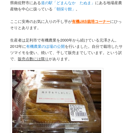
県南佐野市にある
道の駅「どまんなか たぬま」
にある地場産農
産物を中心に扱っている
「朝採り館」
。
ここに安寿のお気に入りの干し芋が
有機JAS栽培コーナー
にひっ
そりとあります。
生産者は足利市で有機農業を2000年から続けている元澤さん。
2012年に
有機農業のほ場の公開
を行いました。自分で栽培したサ
ツマイモを使い、焼いて、干して販売までしています。という訳
で、
販売点数には限り
があります。