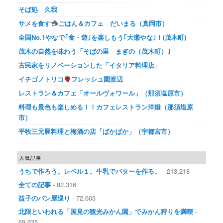
そば処 久我
サメを食す
ごはん＆カフェ だいまる（真岡市）
全国No.1やなで｢食・遊｣を楽しもう｢大瀬やな｣！(茂木町)
茂木の自然を味わう「そばの里 まぎの（茂木町）｣
古民家をリノベーションした「イタリア料理店」
イチゴノトリコ
フレッシュ園渡辺
レストラン＆カフェ「オールヴォワール」（那須塩原市）
料理も景色も楽しめる！！カフェレストラン洋燈（那須塩原
市）
平牧三元豚料理と梅酒の店「ぱかぱか」（宇都宮市）
人気記事
うちで作ろう。レベル１。牛乳でバターを作る。
- 213,218
全ての記事
- 82,316
益子のパン屋巡り
- 72,603
北限といわれる「国見の観光みかん園」でみかん狩りを満喫
-
69,635