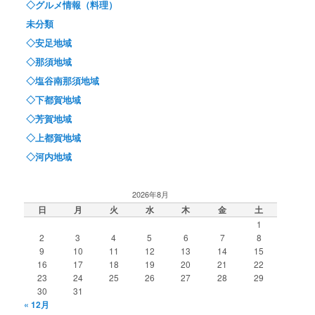
◇グルメ情報（料理）
未分類
◇安足地域
◇那須地域
◇塩谷南那須地域
◇下都賀地域
◇芳賀地域
◇上都賀地域
◇河内地域
2026年8月
日
月
火
水
木
金
土
1
2
3
4
5
6
7
8
9
10
11
12
13
14
15
16
17
18
19
20
21
22
23
24
25
26
27
28
29
30
31
« 12月