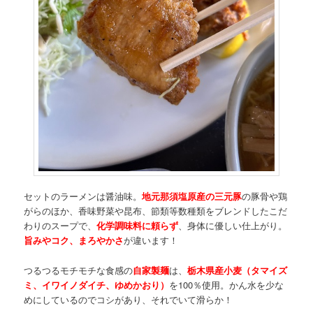
セットのラーメンは醤油味。
地元那須塩原産の
三元豚
の豚骨や鶏
がらのほか、香味野菜や昆布、節類等数種類をブレンドしたこだ
わりのスープで、
化学調味料に頼らず
、身体に優しい仕上がり。
旨みやコク、まろやかさ
が違います！
つるつるモチモチな食感の
自家製麺
は、
栃木県産小麦（タマイズ
ミ、イワイノダイチ、ゆめかおり）
を100％使用。かん水を少な
めにしているのでコシがあり、それでいて滑らか！