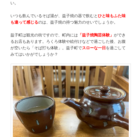
い。
いつも飲んでいるそば湯が、益子焼の器で飲むと
ひと味もふた味
も違って感じる
のは、益子焼の持つ魅力のせいでしょうか。
益子町は観光の街ですので、町内には
「益子焼陶芸体験」
ができ
るお店もあります。ろくろ体験や絵付けなどで過ごした後、お腹
が空いたら「そば打ち体験」。益子町で
スローな一日
を過ごして
みてはいかがでしょうか？