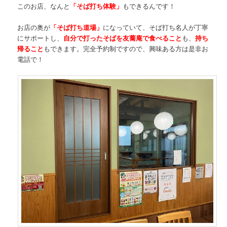
このお店、なんと
「そば打ち体験」
もできるんです！
お店の奥が
「そば打ち道場」
になっていて、そば打ち名人が丁寧
にサポートし、
自分で打ったそばを友蕎庵で食べること
も、
持ち
帰ること
もできます。完全予約制ですので、興味ある方は是非お
電話で！