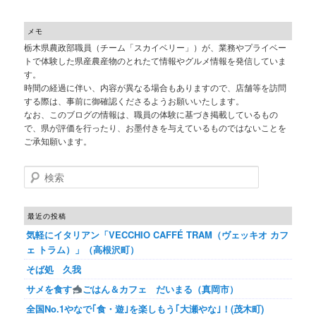
メモ
栃木県農政部職員（チーム「スカイベリー」）が、業務やプライベー
トで体験した県産農産物のとれたて情報やグルメ情報を発信していま
す。
時間の経過に伴い、内容が異なる場合もありますので、店舗等を訪問
する際は、事前に御確認くださるようお願いいたします。
なお、このブログの情報は、職員の体験に基づき掲載しているもの
で、県が評価を行ったり、お墨付きを与えているものではないことを
ご承知願います。
検索
最近の投稿
気軽にイタリアン「VECCHIO CAFFÉ TRAM（ヴェッキオ カフ
ェ トラム）」（高根沢町）
そば処 久我
サメを食す
ごはん＆カフェ だいまる（真岡市）
全国No.1やなで｢食・遊｣を楽しもう｢大瀬やな｣！(茂木町)