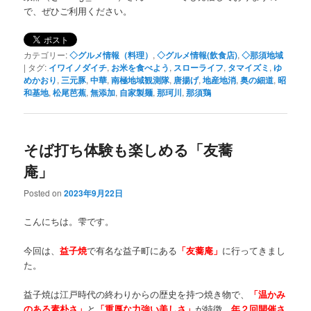
で、ぜひご利用ください。
カテゴリー:
◇グルメ情報（料理）
,
◇グルメ情報(飲食店)
,
◇那須地域
|
タグ:
イワイノダイチ
,
お米を食べよう
,
スローライフ
,
タマイズミ
,
ゆ
めかおり
,
三元豚
,
中華
,
南極地域観測隊
,
唐揚げ
,
地産地消
,
奥の細道
,
昭
和基地
,
松尾芭蕉
,
無添加
,
自家製麺
,
那珂川
,
那須鶏
そば打ち体験も楽しめる「友蕎
庵」
Posted on
2023年9月22日
こんにちは。雫です。
今回は、
益子焼
で有名な益子町にある
「友蕎庵」
に行ってきまし
た。
益子焼は江戸時代の終わりからの歴史を持つ焼き物で、
「温かみ
のある素朴さ」
と
「重厚な力強い美しさ」
が特徴。
年２回開催さ