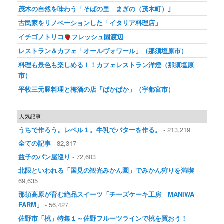
茂木の自然を味わう「そばの里 まぎの（茂木町）｣
古民家をリノベーションした「イタリア料理店」
イチゴノトリコ
フレッシュ園渡辺
レストラン＆カフェ「オールヴォワール」（那須塩原市）
料理も景色も楽しめる！！カフェレストラン洋燈（那須塩原
市）
平牧三元豚料理と梅酒の店「ぱかぱか」（宇都宮市）
人気記事
うちで作ろう。レベル１。牛乳でバターを作る。
- 213,219
全ての記事
- 82,317
益子のパン屋巡り
- 72,603
北限といわれる「国見の観光みかん園」でみかん狩りを満喫
-
69,635
那須高原が育む絶品スイーツ「チーズケーキ工房 MANIWA
FARM」
- 56,427
佐野市「桃」特集１～佐野フルーツラインで桃を買おう！
-