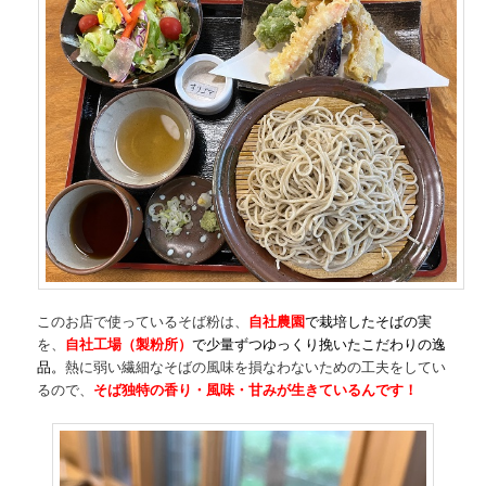
このお店で使っているそば粉は、
自社農園
で栽培
したそばの実
を、
自社工場（製粉所）
で少量ずつゆっくり挽いたこだわりの逸
品
。
熱に弱い繊細なそばの風味を損なわないための工夫をしてい
るので、
そば独特の香り・風味・甘みが生きているんです！