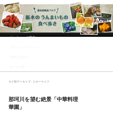
農政部職員ブログ「栃木のうんまい
もの食べ歩き」
メインメニュー
ホーム
ご案内
メインコンテンツへ移動
サブコンテンツへ移動
プライバシーポリシー
お問い合わせ
全ての記事
タグ別アーカイブ:
スローライフ
那珂川を望む絶景「中華料理
華園」