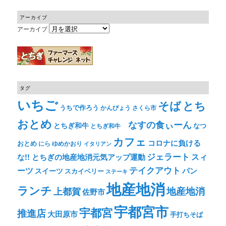
アーカイブ
アーカイブ
タグ
いちご
そば
とち
うちで作ろう
かんぴょう
さくら市
おとめ
なすの食ぃーん
とちぎ和牛
なつ
とちぎ和牛
カフェ
コロナに負ける
おとめ
ゆめかおり
にら
イタリアン
ジェラート
スィ
な!! とちぎの地産地消元気アップ運動
テイクアウト
ーツ
パン
スイーツ
スカイベリー
ステーキ
地産地消
ランチ
上都賀
地産地消
佐野市
宇都宮市
宇都宮
推進店
大田原市
手打ちそば