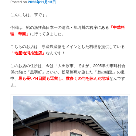
Posted on
2023年11月13日
こんにちは。雫です。
今回は、鮎の漁獲高日本一の清流・那珂川の右岸にある
「中華料
理 華園」
に行ってきました。
こちらのお店は、県産農産物をメインとした料理を提供している
「地産地消推進店」
なんです！
このお店の住所は、今は「大田原市」ですが、2005年の市町村合
併の前は「黒羽町」といい、松尾芭蕉が旅した「奧の細道」の道
中、
最も長い14日間も逗留し、数多くの句を詠んだ地域
なんです
よ。