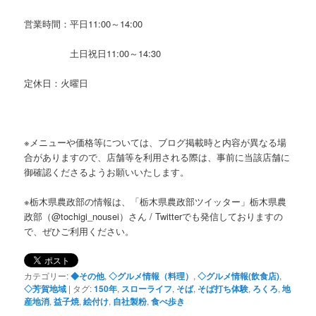
営業時間：平日11:00～14:00
土日祝日11:00～14:30
定休日：火曜日
※メニューや価格等については、ブログ掲載時と内容が異なる場
合がありますので、店舗等を利用される際は、事前に当該店舗に
御確認くださるようお願いいたします。
※栃木県農政部の情報は、「栃木県農政部ツイッター」栃木県農
政部（@tochigi_nousei）さん / Twitterでも発信しておりますの
で、ぜひご利用ください。
カテゴリー:
◆その他
,
◇グルメ情報（料理）
,
◇グルメ情報(飲食店)
,
◇芳賀地域
|
タグ:
150年
,
スローライフ
,
そば
,
そば打ち体験
,
ろくろ
,
地
産地消
,
益子焼
,
絵付け
,
自社製粉
,
食べ歩き