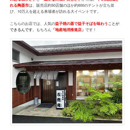
れる陶器市
は、販売店約50店舗のほか約600のテントが立ち並
び、10万人を超える来場者が訪れる大イベントです。
こちらのお店では、人気の
益子焼の器で益子そばを味わう
ことが
できるんです
。もちろん
「地産地消推進店」
です！