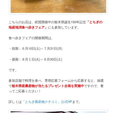
こちらのお店は、絶賛開催中の栃木県誕生150年記念
「とちぎの
地産地消食べ歩きフェア」
にも参加しています。
食べ歩きフェアの開催期間は、
・前期：６月10日(土)～７月31日(月)
・後期：８月１日(火)～９月30日(土)
です。
参加店舗で料理を食べ、専用応募フォームから応募すると、抽選
で
栃木県産農産物が当たるプレゼント企画を実施中
ですので、奮
ってご応募ください！
詳しくは
「とちぎ農産物クチコミ」公式HP
まで。