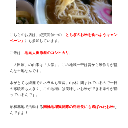
こちらのお店は、絶賛開催中の
「とちぎのお米を食べようキャン
ペーン」
にも参加しています。
ご飯は、
地元大田原産のコシヒカリ
。
「大田原」の由来は「大俵」。この地域一帯は昔から米作りが盛
んな土地なんです。
水がとても綺麗でミネラルも豊富。山林に囲まれているので一日
の寒暖差も大きく、この地域には美味しいお米ができる条件が揃
っているんです。
昭和基地で活動する
南極地域観測隊の料理長にも選ばれたお米
な
んですよ！