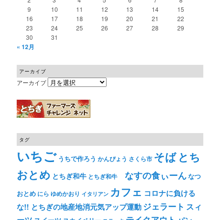
9
10
11
12
13
14
15
16
17
18
19
20
21
22
23
24
25
26
27
28
29
30
31
« 12月
アーカイブ
アーカイブ
タグ
いちご
そば
とち
うちで作ろう
かんぴょう
さくら市
おとめ
なすの食ぃーん
とちぎ和牛
なつ
とちぎ和牛
カフェ
コロナに負ける
おとめ
ゆめかおり
にら
イタリアン
ジェラート
スィ
な!! とちぎの地産地消元気アップ運動
テイクアウト
ーツ