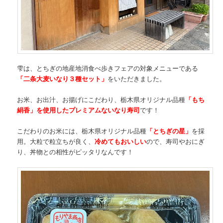
雫は、とちぎの地産地消食べ歩きフェアの対象メニューである
「二条大麦いなり３種セット」
をいただきました。
お米、お出汁、お揚げにこだわり、栃木県オリジナル品種
「もち
絹香」を使用したプレミアムないなり寿司
です！
こだわりのお米には、栃木県オリジナル品種
「とちぎの星」
を採
用。大粒で粒立ちが良く、
冷めてもおいしい
ので、寿司やおにぎ
り、丼物との相性がピッタリなんです！