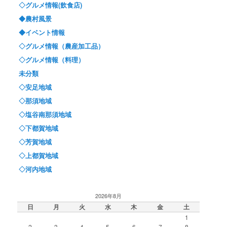
◇グルメ情報(飲食店)
◆農村風景
◆イベント情報
◇グルメ情報（農産加工品）
◇グルメ情報（料理）
未分類
◇安足地域
◇那須地域
◇塩谷南那須地域
◇下都賀地域
◇芳賀地域
◇上都賀地域
◇河内地域
2026年8月
日
月
火
水
木
金
土
1
2
3
4
5
6
7
8