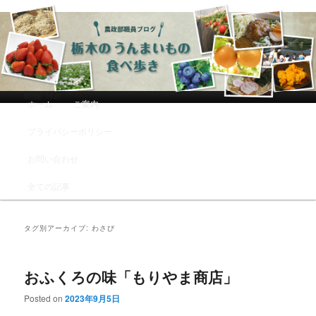
農政部職員ブログ「栃木のうんまい
もの食べ歩き」
メインメニュー
ホーム
ご案内
メインコンテンツへ移動
サブコンテンツへ移動
プライバシーポリシー
お問い合わせ
全ての記事
タグ別アーカイブ:
わさび
おふくろの味「もりやま商店」
Posted on
2023年9月5日