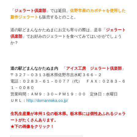
「
ジェラート倶楽部
」では
近日、
佐野市産のカボチャを使用した
新作ジェラート
も販売するとのこと。
道の駅どまんなかたぬまにお立ち寄りの際は、是非「
ジェラート
倶楽部
」でお好みのジェラートを食べてみてはいかがでしょう
か？
道の駅どまんなかたぬま内
「
アイス工房 ジェラート倶楽部
」
〒３２７－０３１３栃木県佐野市吉水町３６６－２
電話：０２８３－６１－００７７（代） ＦＡＸ：０２８３－６
１－００８０
営業時間：ＡＭ９：３０～ＰＭ１９：００ 定休日：水曜日
ＵＲＬ：
http://domannaka.co.jp/
生乳生産量が本州１位の栃木県。栃木県には個性あふれるジェラ
ートがたくさんあります。
★下の画像をクリック！