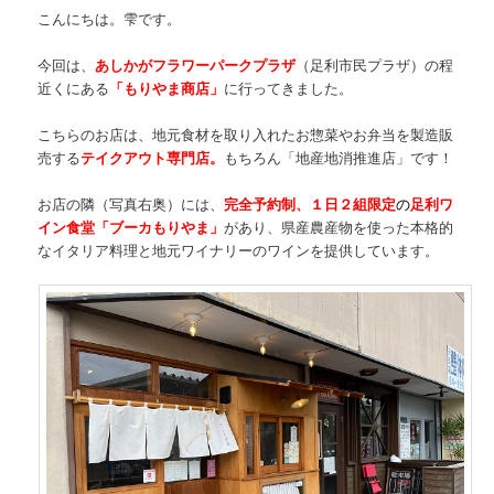
こんにちは。雫です。
今回は、
あしかがフラワーパークプラザ
（足利市民プラザ）の程
近くにある
「もりやま商店」
に行ってきました。
こちらのお店は、地元食材を取り入れたお惣菜やお弁当を製造販
売する
テイクアウト専門店。
もちろん「地産地消推進店」です！
お店の隣（写真右奥）には、
完全予約制、
１日２組限定
の
足利ワ
イン食堂「ブーカもりやま」
があり、県産農産物を使った本格的
なイタリア料理と地元ワイナリーのワインを提供しています。