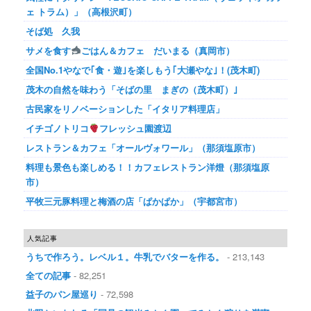
ェ トラム）」（高根沢町）
そば処 久我
サメを食す
ごはん＆カフェ だいまる（真岡市）
全国No.1やなで｢食・遊｣を楽しもう｢大瀬やな｣！(茂木町)
茂木の自然を味わう「そばの里 まぎの（茂木町）｣
古民家をリノベーションした「イタリア料理店」
イチゴノトリコ
フレッシュ園渡辺
レストラン＆カフェ「オールヴォワール」（那須塩原市）
料理も景色も楽しめる！！カフェレストラン洋燈（那須塩原
市）
平牧三元豚料理と梅酒の店「ぱかぱか」（宇都宮市）
人気記事
うちで作ろう。レベル１。牛乳でバターを作る。
- 213,143
全ての記事
- 82,251
益子のパン屋巡り
- 72,598