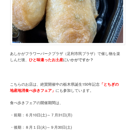
あしかがフラワーパークプラザ（足利市民プラザ）で催し物を楽
しんだ後、
ひと味違ったお土産
にいかがですか？
こちらのお店は、絶賛開催中の栃木県誕生150年記念
「とちぎの
地産地消食べ歩きフェア」
にも参加しています。
食べ歩きフェアの開催期間は、
・前期：６月10日(土)～７月31日(月)
・後期：８月１日(火)～９月30日(土)