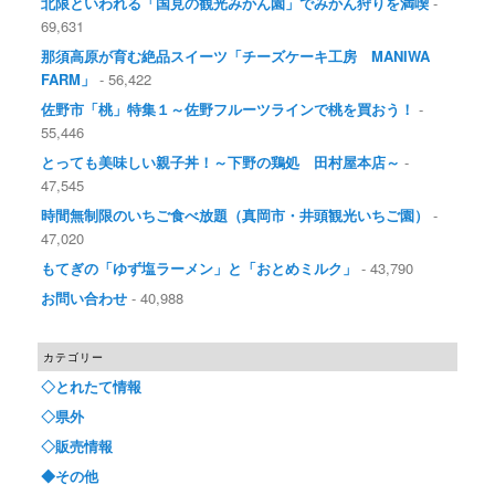
北限といわれる「国見の観光みかん園」でみかん狩りを満喫
-
69,631
那須高原が育む絶品スイーツ「チーズケーキ工房 MANIWA
FARM」
- 56,422
佐野市「桃」特集１～佐野フルーツラインで桃を買おう！
-
55,446
とっても美味しい親子丼！～下野の鶏処 田村屋本店～
-
47,545
時間無制限のいちご食べ放題（真岡市・井頭観光いちご園）
-
47,020
もてぎの「ゆず塩ラーメン」と「おとめミルク」
- 43,790
お問い合わせ
- 40,988
カテゴリー
◇とれたて情報
◇県外
◇販売情報
◆その他