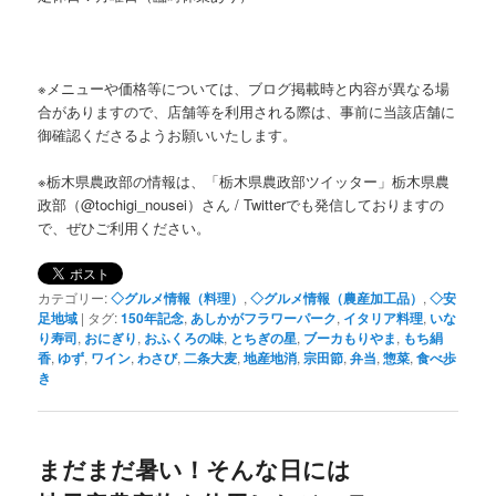
※メニューや価格等については、ブログ掲載時と内容が異なる場
合がありますので、店舗等を利用される際は、事前に当該店舗に
御確認くださるようお願いいたします。
※栃木県農政部の情報は、「栃木県農政部ツイッター」栃木県農
政部（@tochigi_nousei）さん / Twitterでも発信しておりますの
で、ぜひご利用ください。
カテゴリー:
◇グルメ情報（料理）
,
◇グルメ情報（農産加工品）
,
◇安
足地域
|
タグ:
150年記念
,
あしかがフラワーパーク
,
イタリア料理
,
いな
り寿司
,
おにぎり
,
おふくろの味
,
とちぎの星
,
ブーカもりやま
,
もち絹
香
,
ゆず
,
ワイン
,
わさび
,
二条大麦
,
地産地消
,
宗田節
,
弁当
,
惣菜
,
食べ歩
き
まだまだ暑い！そんな日には