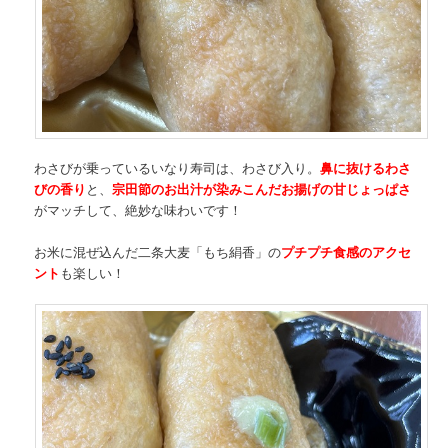
わさびが乗っているいなり寿司は、わさび入り。
鼻に抜けるわさ
びの香り
と、
宗田節のお出汁が染みこんだお揚げの甘じょっぱさ
がマッチして、絶妙な味わいです！
お米に混ぜ込んだ二条大麦「もち絹香」の
プチプチ食感のアクセ
ント
も楽しい！