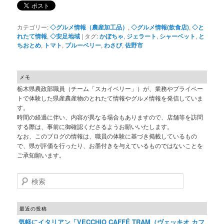
カテゴリー:
◇グルメ情報（農産加工品）
,
◇グルメ情報(飲食店)
,
◇と
れたて情報
,
◇安足地域
|
タグ:
かぼちゃ
,
ジェラート
,
シャーベット
,
と
ちおとめ
,
トマト
,
ブルーベリー
,
わさび
,
佐野市
メモ
栃木県農政部職員（チーム「スカイベリー」）が、業務やプライベー
トで体験した県産農産物のとれたて情報やグルメ情報を発信していま
す。
時間の経過に伴い、内容が異なる場合もありますので、店舗等を訪問
する際は、事前に御確認くださるようお願いいたします。
なお、このブログの情報は、職員の体験に基づき掲載しているもの
で、県が評価を行ったり、お墨付きを与えているものではないことを
ご承知願います。
検索
最近の投稿
気軽にイタリアン「VECCHIO CAFFÉ TRAM（ヴェッキオ カフ